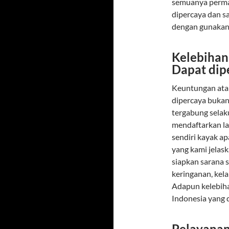
semuanya permai
dipercaya dan s
dengan gunakan 
Kelebihan
Dapat dip
Keuntungan atau 
dipercaya bukan
tergabung selaku
mendaftarkan lan
sendiri kayak a
yang kami jelaska
siapkan sarana s
keringanan, kel
Adapun kelebihan
Indonesia yang d
Pelayanan