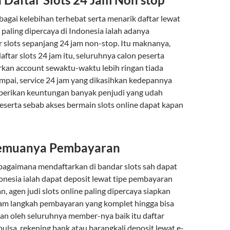
bagai kelebihan terhebat serta menarik daftar lewat
 paling dipercaya di Indonesia ialah adanya
r slots sepanjang 24 jam non-stop. Itu maknanya,
aftar slots 24 jam itu, seluruhnya calon peserta
kan account sewaktu-waktu lebih ringan tiada
Sampai, service 24 jam yang dikasihkan kedepannya
berikan keuntungan banyak penjudi yang udah
eserta sebab akses bermain slots online dapat kapan
Semuanya Pembayaran
bagaimana mendaftarkan di bandar slots sah dapat
onesia ialah dapat deposit lewat tipe pembayaran
an, agen judi slots online paling dipercaya siapkan
am langkah pembayaran yang komplet hingga bisa
kan oleh seluruhnya member-nya baik itu daftar
pulsa, rekening bank atau barangkali deposit lewat e-