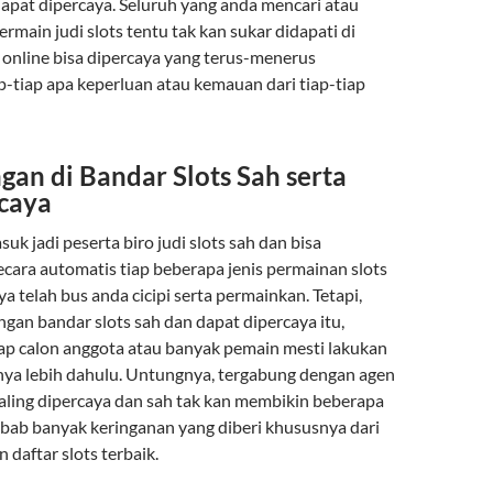
dapat dipercaya. Seluruh yang anda mencari atau
rmain judi slots tentu tak kan sukar didapati di
s online bisa dipercaya yang terus-menerus
-tiap apa keperluan atau kemauan dari tiap-tiap
gan di Bandar Slots Sah serta
rcaya
uk jadi peserta biro judi slots sah dan bisa
secara automatis tiap beberapa jenis permainan slots
a telah bus anda cicipi serta permainkan. Tetapi,
gan bandar slots sah dan dapat dipercaya itu,
iap calon anggota atau banyak pemain mesti lakukan
-nya lebih dahulu. Untungnya, tergabung dengan agen
paling dipercaya dan sah tak kan membikin beberapa
sebab banyak keringanan yang diberi khususnya dari
 daftar slots terbaik.