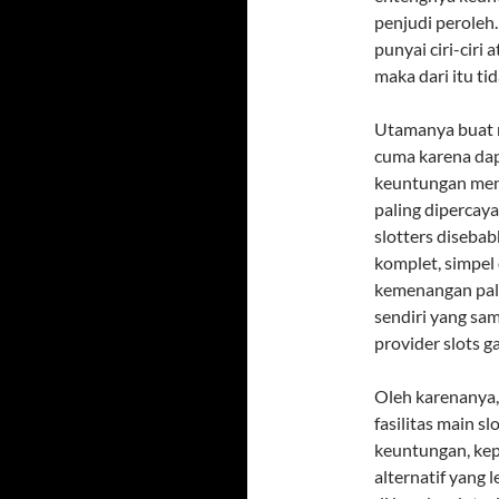
penjudi peroleh.
punyai ciri-ciri
maka dari itu ti
Utamanya buat m
cuma karena da
keuntungan menar
paling dipercay
slotters diseba
komplet, simpel
kemenangan palin
sendiri yang sa
provider slots g
Oleh karenanya, 
fasilitas main s
keuntungan, ke
alternatif yang 