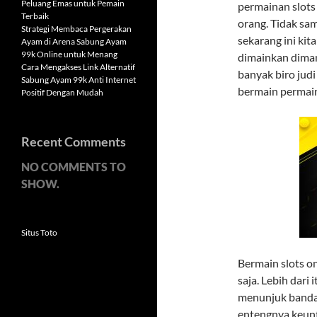
Peluang Emas untuk Pemain
permainan slots
Terbaik
orang. Tidak sa
Strategi Membaca Pergerakan
sekarang ini ki
Ayam di Arena Sabung Ayam
99k Online untuk Menang
dimainkan diman
Cara Mengakses Link Alternatif
banyak biro jud
Sabung Ayam 99k Anti Internet
bermain permain
Positif Dengan Mudah
Recent Comments
NO COMMENTS TO
SHOW.
Situs Toto
Bermain slots on
saja. Lebih dari
menunjuk bandar
entengnya keun