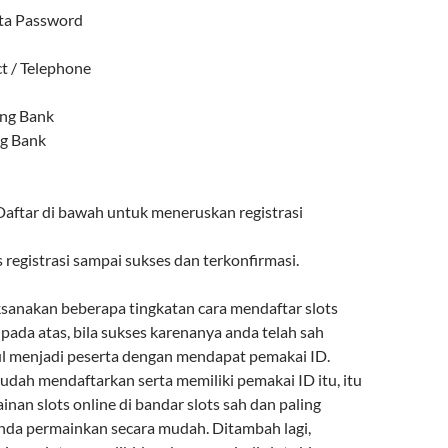
ata Password
t / Telephone
ng Bank
g Bank
 Daftar di bawah untuk meneruskan registrasi
 registrasi sampai sukses dan terkonfirmasi.
ksanakan beberapa tingkatan cara mendaftar slots
pada atas, bila sukses karenanya anda telah sah
l menjadi peserta dengan mendapat pemakai ID.
udah mendaftarkan serta memiliki pemakai ID itu, itu
an slots online di bandar slots sah dan paling
anda permainkan secara mudah. Ditambah lagi,