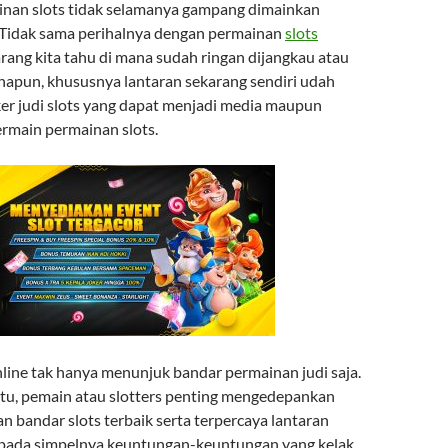
ainan slots tidak selamanya gampang dimainkan
 Tidak sama perihalnya dengan permainan
slots
rang kita tahu di mana sudah ringan dijangkau atau
apun, khususnya lantaran sekarang sendiri udah
er judi slots yang dapat menjadi media maupun
rmain permainan slots.
nline tak hanya menunjuk bandar permainan judi saja.
 itu, pemain atau slotters penting mengedepankan
 bandar slots terbaik serta terpercaya lantaran
 pada simpelnya keuntungan-keuntungan yang kelak