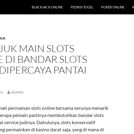
SKIP TO CONTENT
BLACKJACK ONLINE
PEDIKSI TOGEL
POKER ONLINE
AGA
JUK MAIN SLOTS
 DI BANDAR SLOTS
DIPERCAYA PANTAI
23
ADMIN
mati permainan slots online bersama serunya menarik
berapa pemain pastinya membutuhkan bandar slots
i service judinya. Dahulunya, slots konservatif
ng permainkan di kasino darat saja, yang di mana di