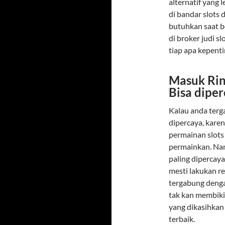
alternatif yang 
di bandar slots
butuhkan saat be
di broker judi s
tiap apa kepent
Masuk Rin
Bisa dipe
Kalau anda terga
dipercaya, karen
permainan slots
permainkan. Nam
paling dipercaya
mesti lakukan re
tergabung dengan
tak kan membiki
yang dikasihkan 
terbaik.