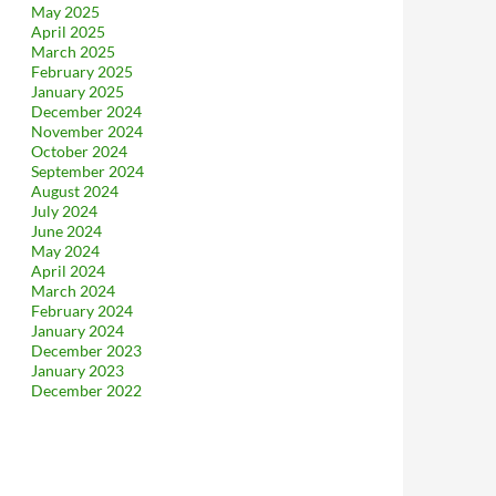
May 2025
April 2025
March 2025
February 2025
January 2025
December 2024
November 2024
October 2024
September 2024
August 2024
July 2024
June 2024
May 2024
April 2024
March 2024
February 2024
January 2024
December 2023
January 2023
December 2022