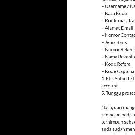
– Username / N
– Kata Kode
– Konfirmasi Ka
– Alamat E mail
– Nomor Contac
– Jenis Bank
– Nomor Rekeni
– Nama Rekenin
– Kode Referal
– Kode Captcha
4. Klik Submit 
account.
5. Tunggu proses
Nach, dari meng
semacam pada at
terhimpun sebag
anda sudah mend