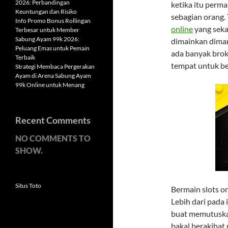
2026: Perbandingan
ketika itu perm
Keuntungan dan Risiko
sebagian orang.
Info Promo Bonus Rollingan
online
yang seka
Terbesar untuk Member
Sabung Ayam 99k 2026:
dimainkan diman
Peluang Emas untuk Pemain
ada banyak brok
Terbaik
tempat untuk be
Strategi Membaca Pergerakan
Ayam di Arena Sabung Ayam
99k Online untuk Menang
Recent Comments
NO COMMENTS TO
SHOW.
Situs Toto
Bermain slots o
Lebih dari pada
buat memutuskan
bakal berakibat