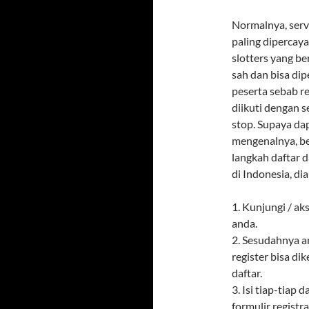
Normalnya, servi
paling dipercaya
slotters yang be
sah dan bisa di
peserta sebab re
diikuti dengan 
stop. Supaya da
mengenalnya, be
langkah daftar 
di Indonesia, di
1. Kunjungi / aks
anda.
2. Sesudahnya an
register bisa di
daftar.
3. Isi tiap-tiap
formulir registr