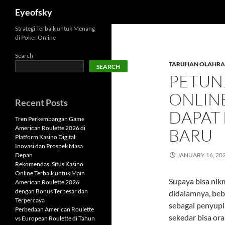
Search
Eyeofsky
Strategi Terbaik untuk Menang
di Poker Online
Search
TARUHAN OLAHR
SEARCH
PETUN
ONLINE
Recent Posts
DAPAT 
Tren Perkembangan Game
American Roulette 2026 di
BARU
Platform Kasino Digital:
Inovasi dan Prospek Masa
Depan
JANUARY 16, 20
Rekomendasi Situs Kasino
Online Terbaik untuk Main
Supaya bisa nik
American Roulette 2026
dengan Bonus Terbesar dan
didalamnya, be
Terpercaya
sebagai penyupla
Perbedaan American Roulette
sekedar bisa ora
vs European Roulette di Tahun