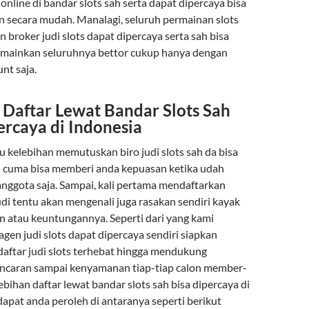
online di bandar slots sah serta dapat dipercaya bisa
 secara mudah. Manalagi, seluruh permainan slots
 broker judi slots dapat dipercaya serta sah bisa
imainkan seluruhnya bettor cukup hanya dengan
nt saja.
 Daftar Lewat Bandar Slots Sah
ercaya di Indonesia
 kelebihan memutuskan biro judi slots sah da bisa
 cuma bisa memberi anda kepuasan ketika udah
nggota saja. Sampai, kali pertama mendaftarkan
udi tentu akan mengenali juga rasakan sendiri kayak
n atau keuntungannya. Seperti dari yang kami
 agen judi slots dapat dipercaya sendiri siapkan
daftar judi slots terhebat hingga mendukung
ancaran sampai kenyamanan tiap-tiap calon member-
bihan daftar lewat bandar slots sah bisa dipercaya di
apat anda peroleh di antaranya seperti berikut