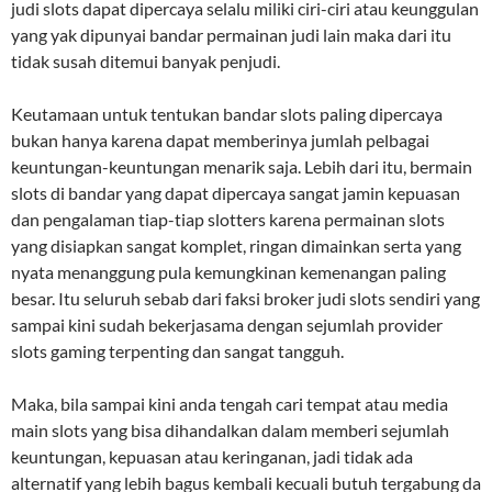
judi slots dapat dipercaya selalu miliki ciri-ciri atau keunggulan
yang yak dipunyai bandar permainan judi lain maka dari itu
tidak susah ditemui banyak penjudi.
Keutamaan untuk tentukan bandar slots paling dipercaya
bukan hanya karena dapat memberinya jumlah pelbagai
keuntungan-keuntungan menarik saja. Lebih dari itu, bermain
slots di bandar yang dapat dipercaya sangat jamin kepuasan
dan pengalaman tiap-tiap slotters karena permainan slots
yang disiapkan sangat komplet, ringan dimainkan serta yang
nyata menanggung pula kemungkinan kemenangan paling
besar. Itu seluruh sebab dari faksi broker judi slots sendiri yang
sampai kini sudah bekerjasama dengan sejumlah provider
slots gaming terpenting dan sangat tangguh.
Maka, bila sampai kini anda tengah cari tempat atau media
main slots yang bisa dihandalkan dalam memberi sejumlah
keuntungan, kepuasan atau keringanan, jadi tidak ada
alternatif yang lebih bagus kembali kecuali butuh tergabung da