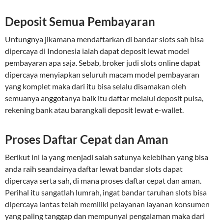
Deposit Semua Pembayaran
Untungnya jikamana mendaftarkan di bandar slots sah bisa
dipercaya di Indonesia ialah dapat deposit lewat model
pembayaran apa saja. Sebab, broker judi slots online dapat
dipercaya menyiapkan seluruh macam model pembayaran
yang komplet maka dari itu bisa selalu disamakan oleh
semuanya anggotanya baik itu daftar melalui deposit pulsa,
rekening bank atau barangkali deposit lewat e-wallet.
Proses Daftar Cepat dan Aman
Berikut ini ia yang menjadi salah satunya kelebihan yang bisa
anda raih seandainya daftar lewat bandar slots dapat
dipercaya serta sah, di mana proses daftar cepat dan aman.
Perihal itu sangatlah lumrah, ingat bandar taruhan slots bisa
dipercaya lantas telah memiliki pelayanan layanan konsumen
yang paling tanggap dan mempunyai pengalaman maka dari