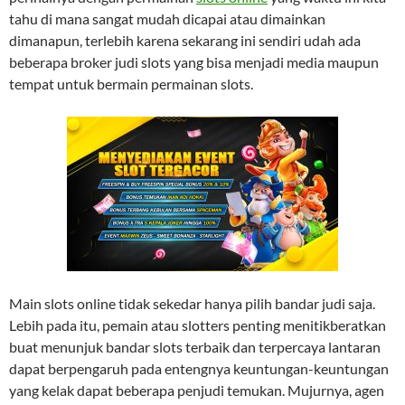
tahu di mana sangat mudah dicapai atau dimainkan
dimanapun, terlebih karena sekarang ini sendiri udah ada
beberapa broker judi slots yang bisa menjadi media maupun
tempat untuk bermain permainan slots.
Main slots online tidak sekedar hanya pilih bandar judi saja.
Lebih pada itu, pemain atau slotters penting menitikberatkan
buat menunjuk bandar slots terbaik dan terpercaya lantaran
dapat berpengaruh pada entengnya keuntungan-keuntungan
yang kelak dapat beberapa penjudi temukan. Mujurnya, agen