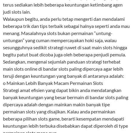
terus sediakan lebih beberapa keuntungan ketimbang agen
judi slots lain.
Walaupun begitu, anda perlu tetap mengerti dan mendalami
beberapa trik dan tips terbaik sebagai halnya seperti anda mau
menang. Masalahnya slots bukan permainan “untung-
untungan” yang cuman mempercayakan hoki saja, walau
sesungguhnya sedikit strategi ruwet di saat main slots hingga
begitu patut buat dicoba juga oleh beberapa penjudi pemula.
Sedangkan, mengenai sejumlah panduan strategi terhebat
main slots online di bandar slots paling dipercaya agar lebih
teruji dengan keuntungan yang banyak di antaranya adalah:
o Mainkan Lebih Banyak Macam Permainan Slots
Strategi amat efisien yang dapat bikin anda mendatangkan
banyak keuntungan yang besar bermain di bandar slots paling
dipercaya adalah dengan mainkan makin banyak tipe
permainan slots yang disajikan. Kalau anda permainkan
beberapa pilihan slots game, berarti kesempatan mendapati
keuntungan lebih terbuka disebabkan dapat diperoleh di type
permainan slots mana pun.