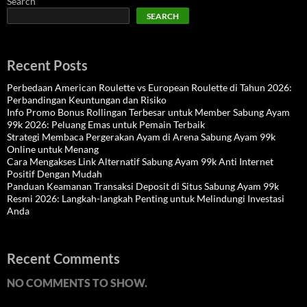
Search
SEARCH
Recent Posts
Perbedaan American Roulette vs European Roulette di Tahun 2026:
Perbandingan Keuntungan dan Risiko
Info Promo Bonus Rollingan Terbesar untuk Member Sabung Ayam
99k 2026: Peluang Emas untuk Pemain Terbaik
Strategi Membaca Pergerakan Ayam di Arena Sabung Ayam 99k
Online untuk Menang
Cara Mengakses Link Alternatif Sabung Ayam 99k Anti Internet
Positif Dengan Mudah
Panduan Keamanan Transaksi Deposit di Situs Sabung Ayam 99k
Resmi 2026: Langkah-langkah Penting untuk Melindungi Investasi
Anda
Recent Comments
NO COMMENTS TO SHOW.