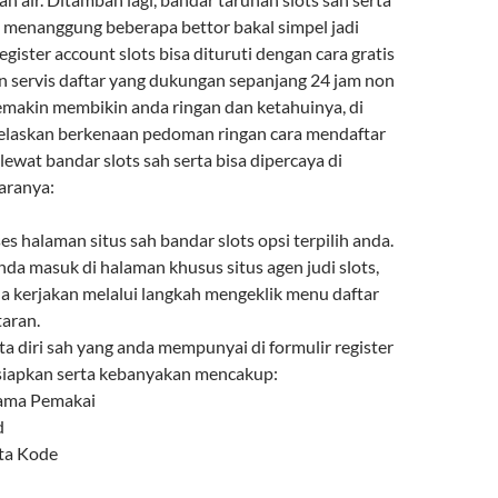
a menanggung beberapa bettor bakal simpel jadi
egister account slots bisa dituruti dengan cara gratis
n servis daftar yang dukungan sepanjang 24 jam non
semakin membikin anda ringan dan ketahuinya, di
jelaskan berkenaan pedoman ringan cara mendaftar
lewat bandar slots sah serta bisa dipercaya di
aranya:
ses halaman situs sah bandar slots opsi terpilih anda.
da masuk di halaman khusus situs agen judi slots,
da kerjakan melalui langkah mengeklik menu daftar
aran.
data diri sah yang anda mempunyai di formulir register
siapkan serta kebanyakan mencakup:
ama Pemakai
d
ta Kode