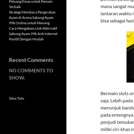
Peluang Emas untuk Pemain
mana sangat mud
Terbaik
Strategi Membaca Pergerakan
lantaran waktu i
Ayam di Arena Sabung Ayam
bisa sebagai fa
99k Online untuk Menang
Cara Mengakses Link Alternatif
Sabung Ayam 99k Anti Internet
Positif Dengan Mudah
Recent Comments
NO COMMENTS TO
SHOW.
Bermain slots o
Situs Toto
saja. Lebih pada
menunjuk bandar
pada entengnya
penjudi temukan.
miliki ciri-kha