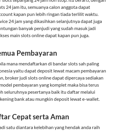
lots 24 jam itu, semuanya calon anggota dapat
ount kapan pun lebih ringan tiada terlilit waktu.
vice 24 jam yang dikasihkan selanjutnya dapat juga
ntungan banyak penjudi yang sudah masuk jadi
kses main slots online dapat kapan pun juga.
Semua Pembayaran
la mana mendaftarkan di bandar slots sah paling
donesia yaitu dapat deposit lewat macam pembayaran
an, broker judi slots online dapat dipercaya sediakan
 model pembayaran yang komplet maka bisa terus
h seluruhnya pesertanya baik itu daftar melalui
ekening bank atau mungkin deposit lewat e-wallet.
ftar Cepat serta Aman
jadi satu diantara kelebihan yang hendak anda raih