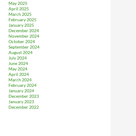
May 2025
April 2025
March 2025
February 2025
January 2025
December 2024
November 2024
October 2024
September 2024
August 2024
July 2024
June 2024
May 2024
April 2024
March 2024
February 2024
January 2024
December 2023
January 2023
December 2022