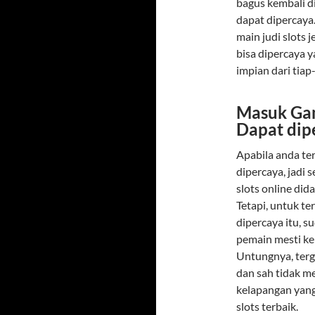
bagus kembali d
dapat dipercaya
main judi slots j
bisa dipercaya 
impian dari tiap
Masuk Gam
Dapat dip
Apabila anda ter
dipercaya, jadi 
slots online di
Tetapi, untuk te
dipercaya itu, s
pemain mesti ker
Untungnya, terg
dan sah tidak m
kelapangan yang 
slots terbaik.