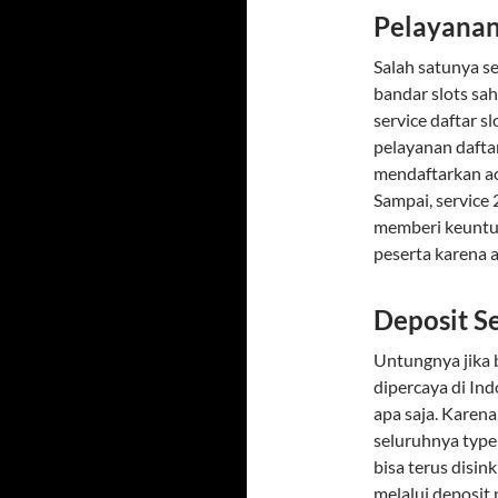
Pelayanan
Salah satunya se
bandar slots sah
service daftar s
pelayanan daftar
mendaftarkan ac
Sampai, service 
memberi keuntun
peserta karena a
Deposit 
Untungnya jika 
dipercaya di In
apa saja. Karena
seluruhnya type
bisa terus disin
melalui deposit 