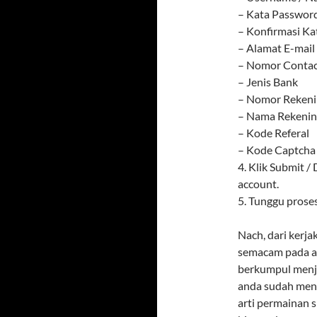
– Kata Passwor
– Konfirmasi Ka
– Alamat E-mail
– Nomor Contact
– Jenis Bank
– Nomor Rekeni
– Nama Rekenin
– Kode Referal
– Kode Captcha
4. Klik Submit 
account.
5. Tunggu proses
Nach, dari kerja
semacam pada ata
berkumpul menja
anda sudah mend
arti permainan s