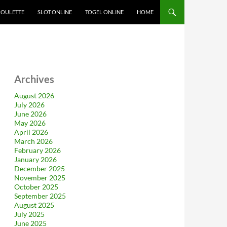
ROULETTE
SLOT ONLINE
TOGEL ONLINE
HOME
Archives
August 2026
July 2026
June 2026
May 2026
April 2026
March 2026
February 2026
January 2026
December 2025
November 2025
October 2025
September 2025
August 2025
July 2025
June 2025