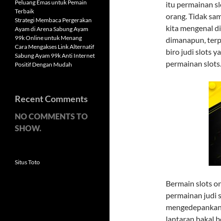
Peluang Emas untuk Pemain
itu permainan s
Terbaik
orang. Tidak sa
Strategi Membaca Pergerakan
kita mengenal d
Ayam di Arena Sabung Ayam
99k Online untuk Menang
dimanapun, terp
Cara Mengakses Link Alternatif
biro judi slots
Sabung Ayam 99k Anti Internet
permainan slots
Positif Dengan Mudah
Recent Comments
NO COMMENTS TO
SHOW.
Situs Toto
Bermain slots o
permainan judi s
mengedepankan b
lantaran bakal 