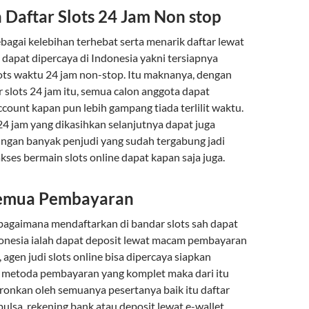
 Daftar Slots 24 Jam Non stop
bagai kelebihan terhebat serta menarik daftar lewat
 dapat dipercaya di Indonesia yakni tersiapnya
lots waktu 24 jam non-stop. Itu maknanya, dengan
 slots 24 jam itu, semua calon anggota dapat
count kapan pun lebih gampang tiada terlilit waktu.
24 jam yang dikasihkan selanjutnya dapat juga
gan banyak penjudi yang sudah tergabung jadi
kses bermain slots online dapat kapan saja juga.
Semua Pembayaran
bagaimana mendaftarkan di bandar slots sah dapat
donesia ialah dapat deposit lewat macam pembayaran
, agen judi slots online bisa dipercaya siapkan
 metoda pembayaran yang komplet maka dari itu
kronkan oleh semuanya pesertanya baik itu daftar
pulsa, rekening bank atau deposit lewat e-wallet.