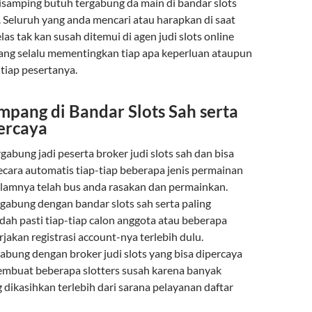
isamping butuh tergabung da main di bandar slots
. Seluruh yang anda mencari atau harapkan di saat
elas tak kan susah ditemui di agen judi slots online
yang selalu mementingkan tiap apa keperluan ataupun
-tiap pesertanya.
pang di Bandar Slots Sah serta
ercaya
gabung jadi peserta broker judi slots sah dan bisa
secara automatis tiap-tiap beberapa jenis permainan
dalamnya telah bus anda rasakan dan permainkan.
rgabung dengan bandar slots sah serta paling
udah pasti tiap-tiap calon anggota atau beberapa
jakan registrasi account-nya terlebih dulu.
abung dengan broker judi slots yang bisa dipercaya
embuat beberapa slotters susah karena banyak
dikasihkan terlebih dari sarana pelayanan daftar