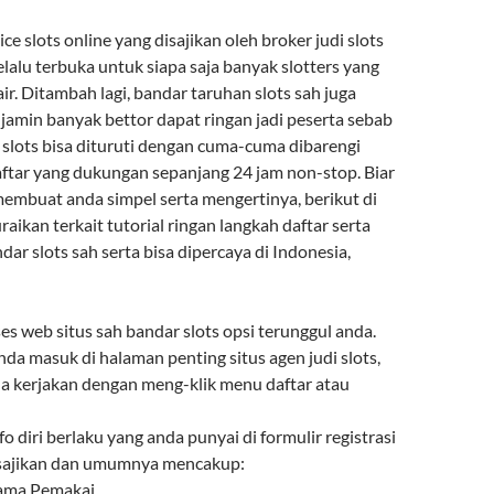
ce slots online yang disajikan oleh broker judi slots
elalu terbuka untuk siapa saja banyak slotters yang
ir. Ditambah lagi, bandar taruhan slots sah juga
jamin banyak bettor dapat ringan jadi peserta sebab
 slots bisa dituruti dengan cuma-cuma dibarengi
aftar yang dukungan sepanjang 24 jam non-stop. Biar
embuat anda simpel serta mengertinya, berikut di
raikan terkait tutorial ringan langkah daftar serta
ar slots sah serta bisa dipercaya di Indonesia,
ses web situs sah bandar slots opsi terunggul anda.
da masuk di halaman penting situs agen judi slots,
nda kerjakan dengan meng-klik menu daftar atau
info diri berlaku yang anda punyai di formulir registrasi
isajikan dan umumnya mencakup:
ama Pemakai