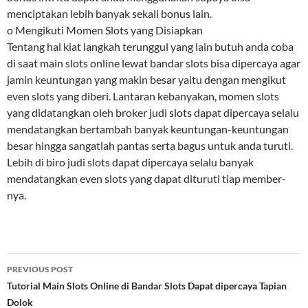
menciptakan lebih banyak sekali bonus lain.
o Mengikuti Momen Slots yang Disiapkan
Tentang hal kiat langkah terunggul yang lain butuh anda coba
di saat main slots online lewat bandar slots bisa dipercaya agar
jamin keuntungan yang makin besar yaitu dengan mengikut
even slots yang diberi. Lantaran kebanyakan, momen slots
yang didatangkan oleh broker judi slots dapat dipercaya selalu
mendatangkan bertambah banyak keuntungan-keuntungan
besar hingga sangatlah pantas serta bagus untuk anda turuti.
Lebih di biro judi slots dapat dipercaya selalu banyak
mendatangkan even slots yang dapat dituruti tiap member-
nya.
Post
PREVIOUS POST
navigation
Tutorial Main Slots Online di Bandar Slots Dapat dipercaya Tapian
Dolok