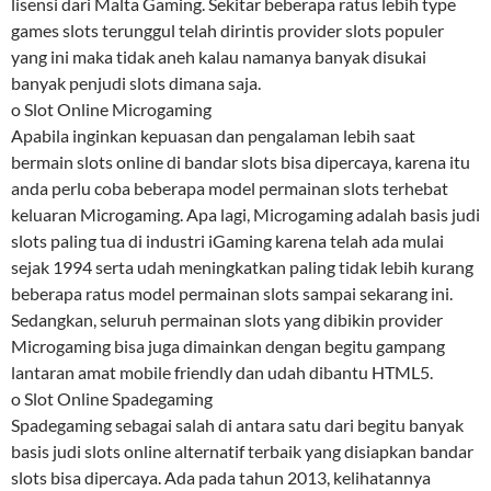
lisensi dari Malta Gaming. Sekitar beberapa ratus lebih type
games slots terunggul telah dirintis provider slots populer
yang ini maka tidak aneh kalau namanya banyak disukai
banyak penjudi slots dimana saja.
o Slot Online Microgaming
Apabila inginkan kepuasan dan pengalaman lebih saat
bermain slots online di bandar slots bisa dipercaya, karena itu
anda perlu coba beberapa model permainan slots terhebat
keluaran Microgaming. Apa lagi, Microgaming adalah basis judi
slots paling tua di industri iGaming karena telah ada mulai
sejak 1994 serta udah meningkatkan paling tidak lebih kurang
beberapa ratus model permainan slots sampai sekarang ini.
Sedangkan, seluruh permainan slots yang dibikin provider
Microgaming bisa juga dimainkan dengan begitu gampang
lantaran amat mobile friendly dan udah dibantu HTML5.
o Slot Online Spadegaming
Spadegaming sebagai salah di antara satu dari begitu banyak
basis judi slots online alternatif terbaik yang disiapkan bandar
slots bisa dipercaya. Ada pada tahun 2013, kelihatannya