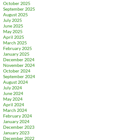
October 2025
September 2025
August 2025
July 2025
June 2025
May 2025
April 2025
March 2025
February 2025
January 2025
December 2024
November 2024
October 2024
September 2024
August 2024
July 2024
June 2024
May 2024
April 2024
March 2024
February 2024
January 2024
December 2023
January 2023
December 2022