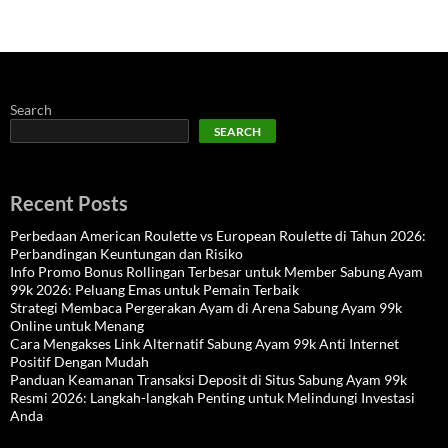
Search
SEARCH
Recent Posts
Perbedaan American Roulette vs European Roulette di Tahun 2026:
Perbandingan Keuntungan dan Risiko
Info Promo Bonus Rollingan Terbesar untuk Member Sabung Ayam
99k 2026: Peluang Emas untuk Pemain Terbaik
Strategi Membaca Pergerakan Ayam di Arena Sabung Ayam 99k
Online untuk Menang
Cara Mengakses Link Alternatif Sabung Ayam 99k Anti Internet
Positif Dengan Mudah
Panduan Keamanan Transaksi Deposit di Situs Sabung Ayam 99k
Resmi 2026: Langkah-langkah Penting untuk Melindungi Investasi
Anda