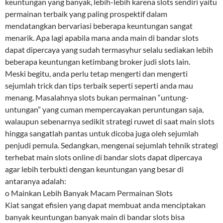
keuntungan yang banyak, lebih-lebih karena slots sendiri yaitu
permainan terbaik yang paling prospektif dalam
mendatangkan bervariasi beberapa keuntungan sangat
menarik. Apa lagi apabila mana anda main di bandar slots
dapat dipercaya yang sudah termasyhur selalu sediakan lebih
beberapa keuntungan ketimbang broker judi slots lain.
Meski begitu, anda perlu tetap mengerti dan mengerti
sejumlah trick dan tips terbaik seperti seperti anda mau
menang. Masalahnya slots bukan permainan “untung-
untungan” yang cuman mempercayakan peruntungan saja,
walaupun sebenarnya sedikit strategi ruwet di saat main slots
hingga sangatlah pantas untuk dicoba juga oleh sejumlah
penjudi pemula. Sedangkan, mengenai sejumlah tehnik strategi
terhebat main slots online di bandar slots dapat dipercaya
agar lebih terbukti dengan keuntungan yang besar di
antaranya adalah:
o Mainkan Lebih Banyak Macam Permainan Slots
Kiat sangat efisien yang dapat membuat anda menciptakan
banyak keuntungan banyak main di bandar slots bisa