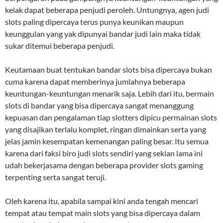
kelak dapat beberapa penjudi peroleh. Untungnya, agen judi
slots paling dipercaya terus punya keunikan maupun
keunggulan yang yak dipunyai bandar judi lain maka tidak
sukar ditemui beberapa penjudi.
Keutamaan buat tentukan bandar slots bisa dipercaya bukan
cuma karena dapat memberinya jumlahnya beberapa
keuntungan-keuntungan menarik saja. Lebih dari itu, bermain
slots di bandar yang bisa dipercaya sangat menanggung
kepuasan dan pengalaman tiap slotters dipicu permainan slots
yang disajikan terlalu komplet, ringan dimainkan serta yang
jelas jamin kesempatan kemenangan paling besar. Itu semua
karena dari faksi biro judi slots sendiri yang sekian lama ini
udah bekerjasama dengan beberapa provider slots gaming
terpenting serta sangat teruji.
Oleh karena itu, apabila sampai kini anda tengah mencari
tempat atau tempat main slots yang bisa dipercaya dalam