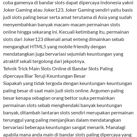
coba gamenya di bandar slots dapat dipercaya Indonesia yakni
Joker Gaming atau Joker123. Joker Gaming sendiri yaitu basis
judi slots paling besar serta amat terutama di Asia yang sudah
menyembahkan banyak macam-macam permainan slots
online hingga sekarang ini. Kecuali ketimbang itu, permainan
slots dari Joker123 dikenali amat enteng dimainkan sebab
mengangkat HTML5 yang mobile friendly dengan
mendatangkan juga bervariasi sejumlah keuntungan yang
atraktif sekali tergolong dari jekpotnya.
Tehnik Trick Main Slots Online di Bandar Slots Paling
dipercaya Biar Teruji Keuntungan Besar
Siapakah yang tidak tergoda dengan keuntungan-keuntungan
paling besar di saat main judi slots online. Argumen paling
besar kenapa sebagian orang bettor suka permainkan
permainan slots sebab menghendaki banyak keuntungan
banyak, ditambah lantaran slots sendiri merupakan permainan
terunggul yang paling menjanjikan dalam mendatangkan
bervariasi beberapa keuntungan sangat menarik. Manalagi
apabila mana anda main di bandar slots paling dipercaya yang