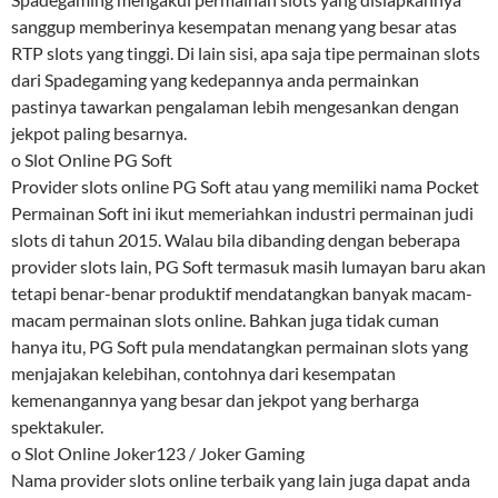
sanggup memberinya kesempatan menang yang besar atas
RTP slots yang tinggi. Di lain sisi, apa saja tipe permainan slots
dari Spadegaming yang kedepannya anda permainkan
pastinya tawarkan pengalaman lebih mengesankan dengan
jekpot paling besarnya.
o Slot Online PG Soft
Provider slots online PG Soft atau yang memiliki nama Pocket
Permainan Soft ini ikut memeriahkan industri permainan judi
slots di tahun 2015. Walau bila dibanding dengan beberapa
provider slots lain, PG Soft termasuk masih lumayan baru akan
tetapi benar-benar produktif mendatangkan banyak macam-
macam permainan slots online. Bahkan juga tidak cuman
hanya itu, PG Soft pula mendatangkan permainan slots yang
menjajakan kelebihan, contohnya dari kesempatan
kemenangannya yang besar dan jekpot yang berharga
spektakuler.
o Slot Online Joker123 / Joker Gaming
Nama provider slots online terbaik yang lain juga dapat anda