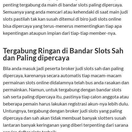
penting tergabung da main di bandar slots paling dipercaya.
Semuanya yang anda mencari atau kehendaki di saat main judi
slots pastilah tak kan susah ditemui di biro judi slots online
bisa dipercaya yang terus-menerus mementingkan tiap apa
kepentingan ataupun impian dari tiap-tiap member-nya.
Tergabung Ringan di Bandar Slots Sah
dan Paling dipercaya
Bila anda masuk jadi peserta broker judi slots sah dan paling
dipercaya, karenanya secara automatis tiap macam-macam
permainan slots online didalamnya telah bus anda rasakan dan
permainkan. Namun, untuk tergabung dengan bandar slots
sah serta paling dipercaya itu, pastinya tiap calon anggota atau
beberapa pemain harus lakukan registrasi akun-nya lebih dulu.
Untungnya, tergabung dengan broker judi slots yang paling
dipercaya dan sah akan tidak membuat banyak slotters susah
lantaran banyak keringanan yang diberi terpenting dari sarana
service daftar slots terbaik.