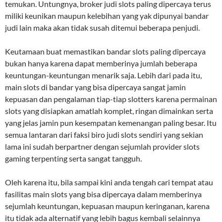
temukan. Untungnya, broker judi slots paling dipercaya terus
miliki keunikan maupun kelebihan yang yak dipunyai bandar
judi lain maka akan tidak susah ditemui beberapa penjudi.
Keutamaan buat memastikan bandar slots paling dipercaya
bukan hanya karena dapat memberinya jumlah beberapa
keuntungan-keuntungan menarik saja. Lebih dari pada itu,
main slots di bandar yang bisa dipercaya sangat jamin
kepuasan dan pengalaman tiap-tiap slotters karena permainan
slots yang disiapkan amatlah komplet, ringan dimainkan serta
yang jelas jamin pun kesempatan kemenangan paling besar. Itu
semua lantaran dari faksi biro judi slots sendiri yang sekian
lama ini sudah berpartner dengan sejumlah provider slots
gaming terpenting serta sangat tangguh.
Oleh karena itu, bila sampai kini anda tengah cari tempat atau
fasilitas main slots yang bisa dipercaya dalam memberinya
sejumlah keuntungan, kepuasan maupun keringanan, karena
itu tidak ada alternatif yang lebih bagus kembali selainnya