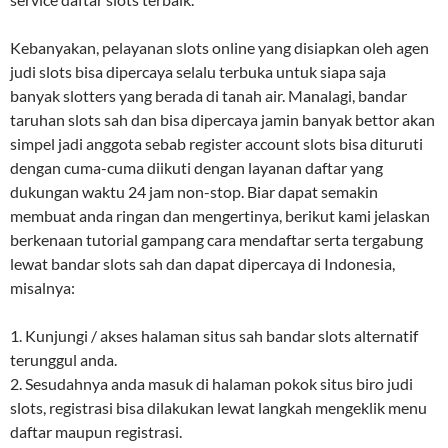
Kebanyakan, pelayanan slots online yang disiapkan oleh agen
judi slots bisa dipercaya selalu terbuka untuk siapa saja
banyak slotters yang berada di tanah air. Manalagi, bandar
taruhan slots sah dan bisa dipercaya jamin banyak bettor akan
simpel jadi anggota sebab register account slots bisa dituruti
dengan cuma-cuma diikuti dengan layanan daftar yang
dukungan waktu 24 jam non-stop. Biar dapat semakin
membuat anda ringan dan mengertinya, berikut kami jelaskan
berkenaan tutorial gampang cara mendaftar serta tergabung
lewat bandar slots sah dan dapat dipercaya di Indonesia,
misalnya:
1. Kunjungi / akses halaman situs sah bandar slots alternatif
terunggul anda.
2. Sesudahnya anda masuk di halaman pokok situs biro judi
slots, registrasi bisa dilakukan lewat langkah mengeklik menu
daftar maupun registrasi.