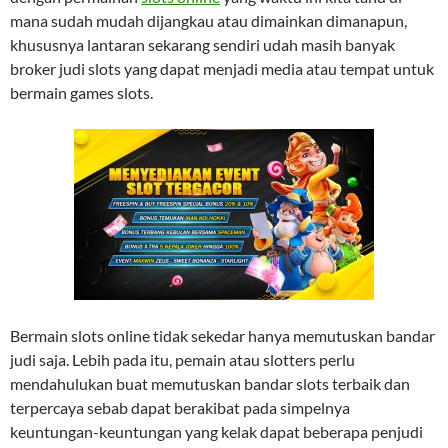
mana sudah mudah dijangkau atau dimainkan dimanapun,
khususnya lantaran sekarang sendiri udah masih banyak
broker judi slots yang dapat menjadi media atau tempat untuk
bermain games slots.
Bermain slots online tidak sekedar hanya memutuskan bandar
judi saja. Lebih pada itu, pemain atau slotters perlu
mendahulukan buat memutuskan bandar slots terbaik dan
terpercaya sebab dapat berakibat pada simpelnya
keuntungan-keuntungan yang kelak dapat beberapa penjudi