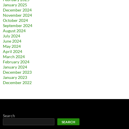
January 2025
December 2024
November 2024
October 2024
September 2024
August 2024
July 2024
June 2024
May 2024
April 2024
March 2024
February 2024
January 2024
December 2023
January 2023
December 2022
Search
SEARCH