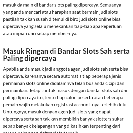
masuk da main di bandar slots paling dipercaya. Semuanya
yang anda mencari atau harapkan saat bermain judi slots
pastilah tak kan susah ditemui di biro judi slots online bisa
dipercaya yang selalu menekankan tiap-tiap apa keperluan
atau impian dari setiap member-nya.
Masuk Ringan di Bandar Slots Sah serta
Paling dipercaya
Apabila anda masuk jadi anggota agen judi slots sah serta bisa
dipercaya, karenanya secara automatis tiap beberapa jenis
permainan slots online didalamnya telah bus anda cicipi dan
permainkan. Tetapi, untuk masuk dengan bandar slots sah dan
paling dipercaya itu, tentu tiap calon peserta atau beberapa
pemain wajib melakukan registrasi account-nya terlebih dulu.
Untungnya, masuk dengan agen judi slots yang dapat
dipercaya serta sah tak kan membikin banyak slotters sukar
sebab banyak kelapangan yang dikasihkan terpenting dari
sarana pelayanan daftar slots terbaik.