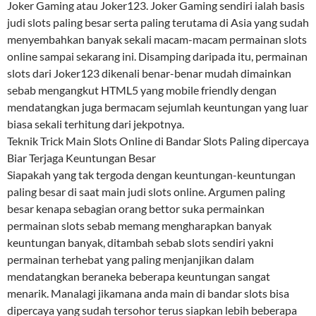
Joker Gaming atau Joker123. Joker Gaming sendiri ialah basis
judi slots paling besar serta paling terutama di Asia yang sudah
menyembahkan banyak sekali macam-macam permainan slots
online sampai sekarang ini. Disamping daripada itu, permainan
slots dari Joker123 dikenali benar-benar mudah dimainkan
sebab mengangkut HTML5 yang mobile friendly dengan
mendatangkan juga bermacam sejumlah keuntungan yang luar
biasa sekali terhitung dari jekpotnya.
Teknik Trick Main Slots Online di Bandar Slots Paling dipercaya
Biar Terjaga Keuntungan Besar
Siapakah yang tak tergoda dengan keuntungan-keuntungan
paling besar di saat main judi slots online. Argumen paling
besar kenapa sebagian orang bettor suka permainkan
permainan slots sebab memang mengharapkan banyak
keuntungan banyak, ditambah sebab slots sendiri yakni
permainan terhebat yang paling menjanjikan dalam
mendatangkan beraneka beberapa keuntungan sangat
menarik. Manalagi jikamana anda main di bandar slots bisa
dipercaya yang sudah tersohor terus siapkan lebih beberapa