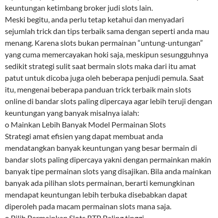
keuntungan ketimbang broker judi slots lain.
Meski begitu, anda perlu tetap ketahui dan menyadari
sejumlah trick dan tips terbaik sama dengan seperti anda mau
menang. Karena slots bukan permainan “untung-untungan”
yang cuma memercayakan hoki saja, meskipun sesungguhnya
sedikit strategi sulit saat bermain slots maka dari itu amat
patut untuk dicoba juga oleh beberapa penjudi pemula. Saat
itu, mengenai beberapa panduan trick terbaik main slots
online di bandar slots paling dipercaya agar lebih teruji dengan
keuntungan yang banyak misalnya ialah:
o Mainkan Lebih Banyak Model Permainan Slots
Strategi amat efisien yang dapat membuat anda
mendatangkan banyak keuntungan yang besar bermain di
bandar slots paling dipercaya yakni dengan permainkan makin
banyak tipe permainan slots yang disajikan. Bila anda mainkan
banyak ada pilihan slots permainan, berarti kemungkinan
mendapat keuntungan lebih terbuka disebabkan dapat
diperoleh pada macam permainan slots mana saja.
o Pilih Permainkan Slots RTP Paling tinggi