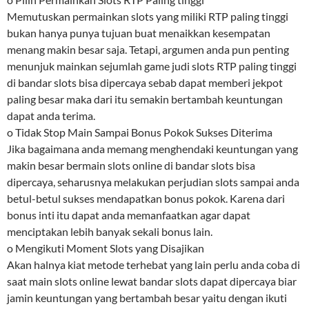
Memutuskan permainkan slots yang miliki RTP paling tinggi
bukan hanya punya tujuan buat menaikkan kesempatan
menang makin besar saja. Tetapi, argumen anda pun penting
menunjuk mainkan sejumlah game judi slots RTP paling tinggi
di bandar slots bisa dipercaya sebab dapat memberi jekpot
paling besar maka dari itu semakin bertambah keuntungan
dapat anda terima.
o Tidak Stop Main Sampai Bonus Pokok Sukses Diterima
Jika bagaimana anda memang menghendaki keuntungan yang
makin besar bermain slots online di bandar slots bisa
dipercaya, seharusnya melakukan perjudian slots sampai anda
betul-betul sukses mendapatkan bonus pokok. Karena dari
bonus inti itu dapat anda memanfaatkan agar dapat
menciptakan lebih banyak sekali bonus lain.
o Mengikuti Moment Slots yang Disajikan
Akan halnya kiat metode terhebat yang lain perlu anda coba di
saat main slots online lewat bandar slots dapat dipercaya biar
jamin keuntungan yang bertambah besar yaitu dengan ikuti