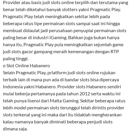
Provider atau basis judi slots online terpilih dan terutama yang
benar telah diketahui banyak slotters yakni Pragmatic Play.
Pragmatic Play telah meningkatkan sekitar lebih pada
beberapa ratus tipe permainan slots sampai saat ini hingga
membuat didaulat jadi perusahaan penyuplai permainan slots
paling besar di industri iGaming. Bahkan juga bukan hanya
hanya itu, Pragmatic Play pula meningkatkan sejumlah game
judi slots gacor gampang meraih kemenangan dengan RTP
paling tinggi.
o Slot Online Habanero
Selain Pragmatic Play, prlatform judi slots online rujukan
terbaik lain di mana pun ada di bandar slots bisa dipercaya
Indonesia yakni Habanero. Provider slots Habanero sendiri
mulai bekerja pertamanya pada tahun 2012 serta waktu ini
telah punya lisensi dari Malta Gaming. Sekitar beberapa ratus
lebih model permainan slots terunggul telah dirintis provider
slots terkenal yang ini maka dari itu tidaklah mengherankan
kalau namanya banyak diminati beberapa penjudi slots
dimana saja.