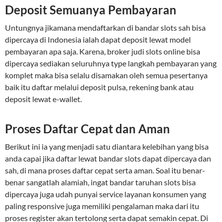
Deposit Semuanya Pembayaran
Untungnya jikamana mendaftarkan di bandar slots sah bisa
dipercaya di Indonesia ialah dapat deposit lewat model
pembayaran apa saja. Karena, broker judi slots online bisa
dipercaya sediakan seluruhnya type langkah pembayaran yang
komplet maka bisa selalu disamakan oleh semua pesertanya
baik itu daftar melalui deposit pulsa, rekening bank atau
deposit lewat e-wallet.
Proses Daftar Cepat dan Aman
Berikut ini ia yang menjadi satu diantara kelebihan yang bisa
anda capai jika daftar lewat bandar slots dapat dipercaya dan
sah, di mana proses daftar cepat serta aman. Soal itu benar-
benar sangatlah alamiah, ingat bandar taruhan slots bisa
dipercaya juga udah punyai service layanan konsumen yang
paling responsive juga memiliki pengalaman maka dari itu
proses register akan tertolong serta dapat semakin cepat. Di