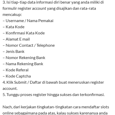
3. Isi tiap-tiap data informasi diri benar yang anda miliki di
formulir register account yang disajikan dan rata-rata
mencakup:
– Username / Nama Pemakai
– Kata Kode
– Konfirmasi Kata Kode
– Alamat E mail
– Nomor Contact / Telephone
– Jenis Bank
– Nomor Rekening Bank
– Nama Rekening Bank
– Kode Referal
– Kode Captcha
4. Klik Submit / Daftar di bawah buat meneruskan register
account.
5. Tunggu proses register hingga sukses dan terkonfirmasi.
Nach, dari kerjakan tingkatan-tingkatan cara mendaftar slots
online sebagaimana pada atas, kalau sukses karenanya anda