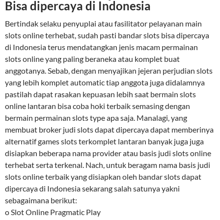
Bisa dipercaya di Indonesia
Bertindak selaku penyuplai atau fasilitator pelayanan main
slots online terhebat, sudah pasti bandar slots bisa dipercaya
di Indonesia terus mendatangkan jenis macam permainan
slots online yang paling beraneka atau komplet buat
anggotanya. Sebab, dengan menyajikan jejeran perjudian slots
yang lebih komplet automatic tiap anggota juga didalamnya
pastilah dapat rasakan kepuasan lebih saat bermain slots
online lantaran bisa coba hoki terbaik semasing dengan
bermain permainan slots type apa saja. Manalagi, yang
membuat broker judi slots dapat dipercaya dapat memberinya
alternatif games slots terkomplet lantaran banyak juga juga
disiapkan beberapa nama provider atau basis judi slots online
terhebat serta terkenal. Nach, untuk beragam nama basis judi
slots online terbaik yang disiapkan oleh bandar slots dapat
dipercaya di Indonesia sekarang salah satunya yakni
sebagaimana berikut:
o Slot Online Pragmatic Play