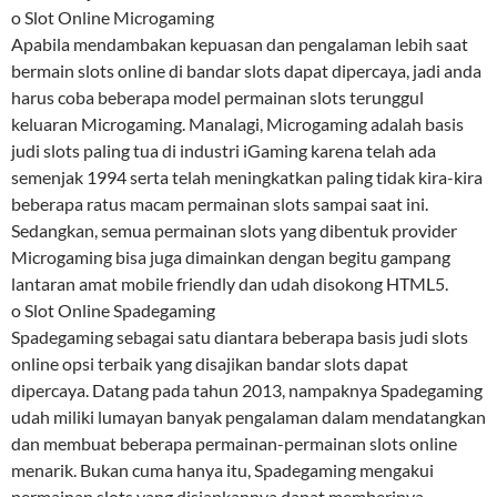
o Slot Online Microgaming
Apabila mendambakan kepuasan dan pengalaman lebih saat
bermain slots online di bandar slots dapat dipercaya, jadi anda
harus coba beberapa model permainan slots terunggul
keluaran Microgaming. Manalagi, Microgaming adalah basis
judi slots paling tua di industri iGaming karena telah ada
semenjak 1994 serta telah meningkatkan paling tidak kira-kira
beberapa ratus macam permainan slots sampai saat ini.
Sedangkan, semua permainan slots yang dibentuk provider
Microgaming bisa juga dimainkan dengan begitu gampang
lantaran amat mobile friendly dan udah disokong HTML5.
o Slot Online Spadegaming
Spadegaming sebagai satu diantara beberapa basis judi slots
online opsi terbaik yang disajikan bandar slots dapat
dipercaya. Datang pada tahun 2013, nampaknya Spadegaming
udah miliki lumayan banyak pengalaman dalam mendatangkan
dan membuat beberapa permainan-permainan slots online
menarik. Bukan cuma hanya itu, Spadegaming mengakui
permainan slots yang disiapkannya dapat memberinya