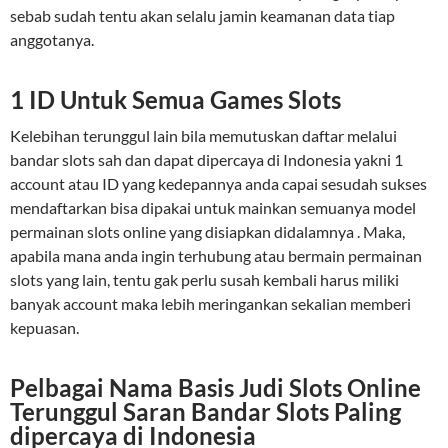
sebab sudah tentu akan selalu jamin keamanan data tiap
anggotanya.
1 ID Untuk Semua Games Slots
Kelebihan terunggul lain bila memutuskan daftar melalui
bandar slots sah dan dapat dipercaya di Indonesia yakni 1
account atau ID yang kedepannya anda capai sesudah sukses
mendaftarkan bisa dipakai untuk mainkan semuanya model
permainan slots online yang disiapkan didalamnya . Maka,
apabila mana anda ingin terhubung atau bermain permainan
slots yang lain, tentu gak perlu susah kembali harus miliki
banyak account maka lebih meringankan sekalian memberi
kepuasan.
Pelbagai Nama Basis Judi Slots Online
Terunggul Saran Bandar Slots Paling
dipercaya di Indonesia