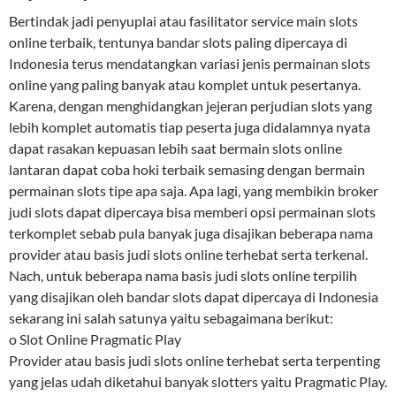
Bertindak jadi penyuplai atau fasilitator service main slots
online terbaik, tentunya bandar slots paling dipercaya di
Indonesia terus mendatangkan variasi jenis permainan slots
online yang paling banyak atau komplet untuk pesertanya.
Karena, dengan menghidangkan jejeran perjudian slots yang
lebih komplet automatis tiap peserta juga didalamnya nyata
dapat rasakan kepuasan lebih saat bermain slots online
lantaran dapat coba hoki terbaik semasing dengan bermain
permainan slots tipe apa saja. Apa lagi, yang membikin broker
judi slots dapat dipercaya bisa memberi opsi permainan slots
terkomplet sebab pula banyak juga disajikan beberapa nama
provider atau basis judi slots online terhebat serta terkenal.
Nach, untuk beberapa nama basis judi slots online terpilih
yang disajikan oleh bandar slots dapat dipercaya di Indonesia
sekarang ini salah satunya yaitu sebagaimana berikut:
o Slot Online Pragmatic Play
Provider atau basis judi slots online terhebat serta terpenting
yang jelas udah diketahui banyak slotters yaitu Pragmatic Play.