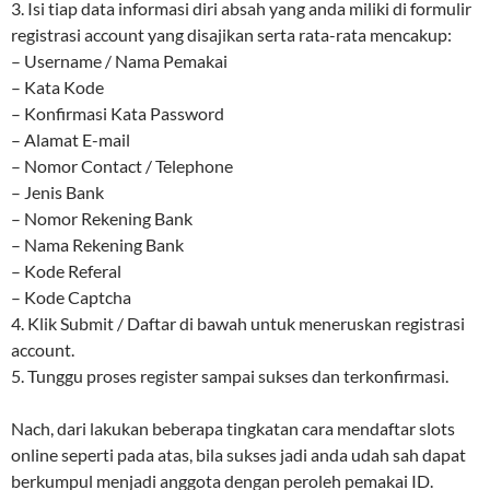
3. Isi tiap data informasi diri absah yang anda miliki di formulir
registrasi account yang disajikan serta rata-rata mencakup:
– Username / Nama Pemakai
– Kata Kode
– Konfirmasi Kata Password
– Alamat E-mail
– Nomor Contact / Telephone
– Jenis Bank
– Nomor Rekening Bank
– Nama Rekening Bank
– Kode Referal
– Kode Captcha
4. Klik Submit / Daftar di bawah untuk meneruskan registrasi
account.
5. Tunggu proses register sampai sukses dan terkonfirmasi.
Nach, dari lakukan beberapa tingkatan cara mendaftar slots
online seperti pada atas, bila sukses jadi anda udah sah dapat
berkumpul menjadi anggota dengan peroleh pemakai ID.