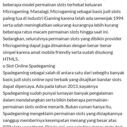
beberapa model permainan slots terhebat keluaran
Microgaming. Manalagi, Microgaming sebagai basis judi slots
paling tua di industri iGaming karena telah ada semenjak 1994
serta udah meningkatkan sekurang-kurangnya lebih kurang
beberapa ratus macam permainan slots hingga saat ini.
Sedangkan, seluruhnya permainan slots yang dibikin provider
Microgaming dapat juga dimainkan dengan benar-benar
simpel karena amat mobile friendly serta sudah disokong
HTML5.
o Slot Online Spadegaming
Spadegaming sebagai salah di antara satu dari sebegitu banyak
basis judi slots online opsi terbaik yang disajikan bandar slots
dapat dipercaya. Ada pada tahun 2013, kayaknya
Spadegaming sudah punyai lumayan banyak pengalaman
dalam mendatangkan serta bikin beberapa permainan-
permainan slots online menarik. Bukan cuman hanya itu,
Spadegaming mengeklaim permainan slots yang disiapkannya
sanggup memberinya kesempatan menang yang besar atas
RTP slots yang tinggi. Di lain sisi, apa saja tipe games slots dari