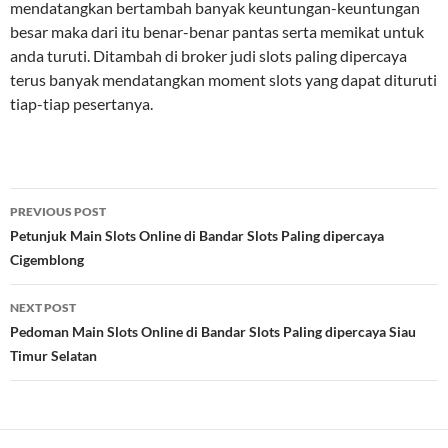
mendatangkan bertambah banyak keuntungan-keuntungan
besar maka dari itu benar-benar pantas serta memikat untuk
anda turuti. Ditambah di broker judi slots paling dipercaya
terus banyak mendatangkan moment slots yang dapat dituruti
tiap-tiap pesertanya.
Post
PREVIOUS POST
navigation
Petunjuk Main Slots Online di Bandar Slots Paling dipercaya
Cigemblong
NEXT POST
Pedoman Main Slots Online di Bandar Slots Paling dipercaya Siau
Timur Selatan