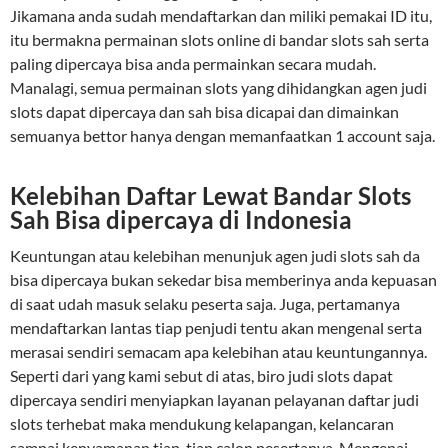
Jikamana anda sudah mendaftarkan dan miliki pemakai ID itu,
itu bermakna permainan slots online di bandar slots sah serta
paling dipercaya bisa anda permainkan secara mudah.
Manalagi, semua permainan slots yang dihidangkan agen judi
slots dapat dipercaya dan sah bisa dicapai dan dimainkan
semuanya bettor hanya dengan memanfaatkan 1 account saja.
Kelebihan Daftar Lewat Bandar Slots
Sah Bisa dipercaya di Indonesia
Keuntungan atau kelebihan menunjuk agen judi slots sah da
bisa dipercaya bukan sekedar bisa memberinya anda kepuasan
di saat udah masuk selaku peserta saja. Juga, pertamanya
mendaftarkan lantas tiap penjudi tentu akan mengenal serta
merasai sendiri semacam apa kelebihan atau keuntungannya.
Seperti dari yang kami sebut di atas, biro judi slots dapat
dipercaya sendiri menyiapkan layanan pelayanan daftar judi
slots terhebat maka mendukung kelapangan, kelancaran
sampai kenyamanan tiap-tiap calon pesertanya. Mengenai