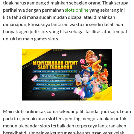
tidak harus gampang dimainkan sebagian orang. Tidak serupa
perihalnya dengan permainan
slots online
yang sekarang ini
kita tahu di mana sudah mudah dicapai atau dimainkan
dimanapun, khususnya lantaran waktu ini sendiri telah ada
banyak agen judi slots yang bisa sebagai fasilitas atau tempat
untuk bermain games slots.
Main slots online tak cuma sekedar pilih bandar judi saja. Lebih
pada itu, pemain atau slotters penting mengutamakan untuk
menunjuk bandar slots terbaik dan terpercaya lantaran akan
berakibat di simpelnya keuntungan-keuntungan yang kelak