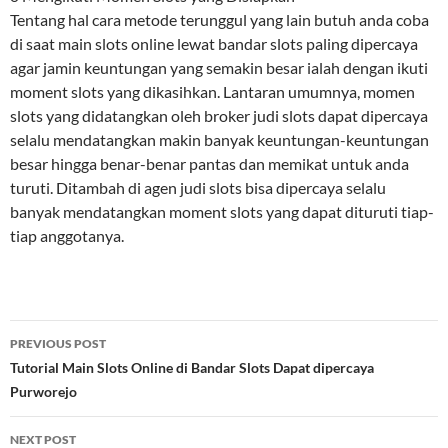
Tentang hal cara metode terunggul yang lain butuh anda coba
di saat main slots online lewat bandar slots paling dipercaya
agar jamin keuntungan yang semakin besar ialah dengan ikuti
moment slots yang dikasihkan. Lantaran umumnya, momen
slots yang didatangkan oleh broker judi slots dapat dipercaya
selalu mendatangkan makin banyak keuntungan-keuntungan
besar hingga benar-benar pantas dan memikat untuk anda
turuti. Ditambah di agen judi slots bisa dipercaya selalu
banyak mendatangkan moment slots yang dapat dituruti tiap-
tiap anggotanya.
Post
PREVIOUS POST
navigation
Tutorial Main Slots Online di Bandar Slots Dapat dipercaya
Purworejo
NEXT POST