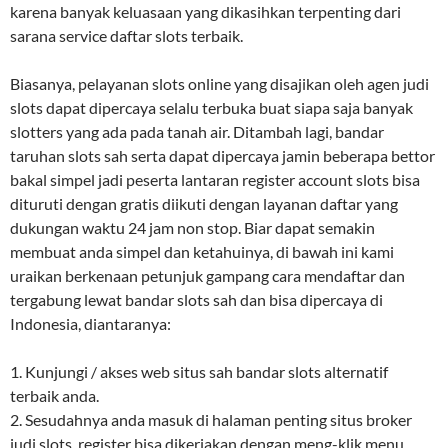
karena banyak keluasaan yang dikasihkan terpenting dari
sarana service daftar slots terbaik.
Biasanya, pelayanan slots online yang disajikan oleh agen judi
slots dapat dipercaya selalu terbuka buat siapa saja banyak
slotters yang ada pada tanah air. Ditambah lagi, bandar
taruhan slots sah serta dapat dipercaya jamin beberapa bettor
bakal simpel jadi peserta lantaran register account slots bisa
dituruti dengan gratis diikuti dengan layanan daftar yang
dukungan waktu 24 jam non stop. Biar dapat semakin
membuat anda simpel dan ketahuinya, di bawah ini kami
uraikan berkenaan petunjuk gampang cara mendaftar dan
tergabung lewat bandar slots sah dan bisa dipercaya di
Indonesia, diantaranya:
1. Kunjungi / akses web situs sah bandar slots alternatif
terbaik anda.
2. Sesudahnya anda masuk di halaman penting situs broker
judi slots, register bisa dikerjakan dengan meng-klik menu