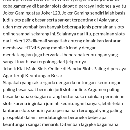
coba gamenya di bandar slots dapat dipercaya Indonesia yaitu
Joker Gaming atau Joker123. Joker Gaming sendiri ialah basis
judi slots paling besar serta sangat terpenting di Asia yang
udah menyembahkan banyak beberapa jenis permainan slots
online sampai sekarang ini. Selainnya dari itu, permainan slots
dari Joker123 dikenali sangatlah enteng dimainkan lantaran
membawa HTML5 yang mobile friendly dengan
mendatangkan juga bervariasi beberapa keuntungan yang
sangat luar biasa tergolong dari jekpotnya.
Tehnik Kiat Main Slots Online di Bandar Slots Paling dipercaya
Agar Teruji Keuntungan Besar
Siapakah yang tak tergoda dengan keuntungan-keuntungan
paling besar saat bermain judi slots online. Argumen paling
besar kenapa sebagian orang bettor suka mainkan permainan
slots karena inginkan jumlah keuntungan banyak, lebih-lebih
lantaran slots sendiri yaitu permainan terunggul yang paling
prospektif dalam mendatangkan beraneka beberapa
keuntungan sangat menarik. Ditambah lagi jika bagaimana