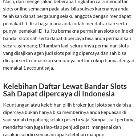
Nach, dari mengerjakan beberapa tingkatan cara mendaftar
slots online semacam pada atas, bila sukses karenanya anda
telah sah dapat bergabung selaku anggota dengan mendapat
pemakai ID. Jika bagaimana anda udah mendaftarkan serta
punyai pemakai ID itu, itu bermakna permainan slots online di
bandar slots sah serta dapat dipercaya bisa anda permainkan
secara gampang. Ditambah lagi, seluruhnya permainan slots
yang disajikan agen judi slots paling dipercaya dan sah bisa
dicapai serta dimainkan semuanya bettor cukup hanya dengan
memakai 1 account saja.
Kelebihan Daftar Lewat Bandar Slots
Sah Dapat dipercaya di Indonesia
Keuntungan atau kelebihan pilih broker judi slots sah da bisa
dipercaya bukan hanya bisa memberinya anda kepuasan di
saat sudah tergabung selaku peserta saja. Sampai, kali pertama
mendaftarkan juga tiap-tiap penjudi pasti mengenal dan
rasakan sendiri semacam apa kelebihan maupun