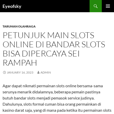
Eyeofsky
SKIP
PRIMAR
TO
MENU
CONTENT
TARUHAN OLAHRAGA
PETUNJUK MAIN SLOTS
ONLINE DI BANDAR SLOTS
BISA DIPERCAYA SEI
RAMPAH
JANUARY 16, 2023
ADMIN
Agar dapat nikmati permainan slots online bersama-sama
serunya menarik didalamnya, beberapa pemain pastinya
butuh bandar slots menjadi pemasok service judinya.
Dahulunya, slots formal cuman bisa orang permainkan di
kasino darat saja, yang di mana pada ketika itu permainan slots