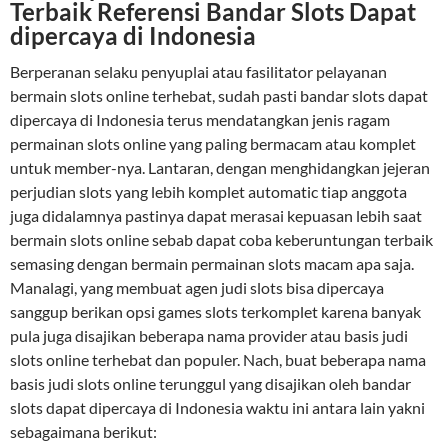
Terbaik Referensi Bandar Slots Dapat
dipercaya di Indonesia
Berperanan selaku penyuplai atau fasilitator pelayanan
bermain slots online terhebat, sudah pasti bandar slots dapat
dipercaya di Indonesia terus mendatangkan jenis ragam
permainan slots online yang paling bermacam atau komplet
untuk member-nya. Lantaran, dengan menghidangkan jejeran
perjudian slots yang lebih komplet automatic tiap anggota
juga didalamnya pastinya dapat merasai kepuasan lebih saat
bermain slots online sebab dapat coba keberuntungan terbaik
semasing dengan bermain permainan slots macam apa saja.
Manalagi, yang membuat agen judi slots bisa dipercaya
sanggup berikan opsi games slots terkomplet karena banyak
pula juga disajikan beberapa nama provider atau basis judi
slots online terhebat dan populer. Nach, buat beberapa nama
basis judi slots online terunggul yang disajikan oleh bandar
slots dapat dipercaya di Indonesia waktu ini antara lain yakni
sebagaimana berikut: