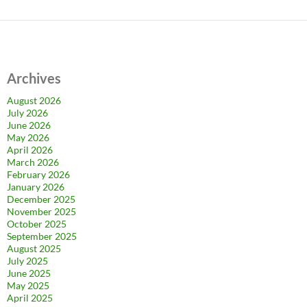
Archives
August 2026
July 2026
June 2026
May 2026
April 2026
March 2026
February 2026
January 2026
December 2025
November 2025
October 2025
September 2025
August 2025
July 2025
June 2025
May 2025
April 2025