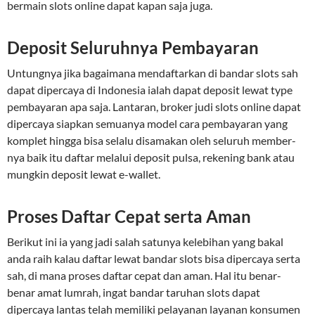
bermain slots online dapat kapan saja juga.
Deposit Seluruhnya Pembayaran
Untungnya jika bagaimana mendaftarkan di bandar slots sah
dapat dipercaya di Indonesia ialah dapat deposit lewat type
pembayaran apa saja. Lantaran, broker judi slots online dapat
dipercaya siapkan semuanya model cara pembayaran yang
komplet hingga bisa selalu disamakan oleh seluruh member-
nya baik itu daftar melalui deposit pulsa, rekening bank atau
mungkin deposit lewat e-wallet.
Proses Daftar Cepat serta Aman
Berikut ini ia yang jadi salah satunya kelebihan yang bakal
anda raih kalau daftar lewat bandar slots bisa dipercaya serta
sah, di mana proses daftar cepat dan aman. Hal itu benar-
benar amat lumrah, ingat bandar taruhan slots dapat
dipercaya lantas telah memiliki pelayanan layanan konsumen