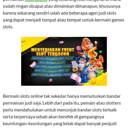
sudah ringan dicapai atau dimainkan dimanapun, khususnya
karena sekarang sendiri udah ada beberapa agen judi slots
yang dapat menjadi tempat atau tempat untuk bermain games
slots.
Bermain slots online tak sekedar hanya memutuskan bandar
permainan judi saja. Lebih dari pada itu, pemain atau slotters
perlu mendahulukan untuk menunjuk bandar slots terbaik
serta terpercaya sebab akan berefek di gampangnya
keuntungan-keuntungan yang kelak dapat banyak penjudi