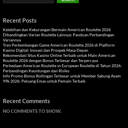
Recent Posts
Kelebihan dan Kekurangan Bermain American Roulette 2026
Dibandingkan Varian Roulette Lainnya: Panduan Perbandingan
Variannya
Tren Perkembangan Game American Roulette 2026 di Platform
Kasino Digital: Inovasi dan Prospek Masa Depan
Rekomendasi Situs Kasino Online Terbaik untuk Main American
Roulette 2026 dengan Bonus Terbesar dan Terpercaya
Perbedaan American Roulette vs European Roulette di Tahun 2026:
Perbandingan Keuntungan dan Risiko
Info Promo Bonus Rollingan Terbesar untuk Member Sabung Ayam
99k 2026: Peluang Emas untuk Pemain Terbaik
Recent Comments
NO COMMENTS TO SHOW.