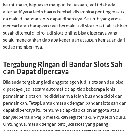
keuntungan, kepuasan maupun keluasaan, jadi tidak ada
alternatif yang lebih bagus kembali disamping penting masuk
da main di bandar slots dapat dipercaya. Seluruh yang anda
mencari atau harapkan saat bermain judi slots pastilah tak kan
susah ditemui di biro judi slots online bisa dipercaya yang
selalu menekankan tiap apa keperluan ataupun kemauan dari
setiap member-nya.
Tergabung Ringan di Bandar Slots Sah
dan Dapat dipercaya
Bila anda tergabung jadi anggota agen judi slots sah dan bisa
dipercaya, jadi secara automatic tiap-tiap beberapa jenis
permainan slots online didalamnya telah bus anda cicipi dan
permainkan. Tetapi, untuk masuk dengan bandar slots sah dan
dapat dipercaya itu, tentunya tiap-tiap calon anggota atau
banyak pemain wajib melakukan register akun-nya lebih dulu.
Untungnya, masuk dengan biro judi slots yang paling
dipercaya dan sah tidak bikin beberapa slotters susah karena