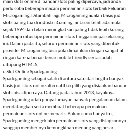
main slots online di bandar slots paling dipercaya, jadi anda
perlu coba beberapa macam permainan slots terbaik keluaran
Microgaming. Ditambah lagi, Microgaming adalah basis judi
slots paling tua di industri iGaming lantaran telah ada mulai
sejak 1994 dan telah meningkatkan paling tidak lebih kurang
beberapa ratus tipe permainan slots hingga sampai sekarang
ini. Dalam pada itu, seluruh permainan slots yang dibentuk
provider Microgaming bisa pula dimainkan dengan sangatlah
ringan karena benar-benar mobile friendly serta sudah
ditopang HTML5.
o Slot Online Spadegaming
Spadegaming sebagai salah di antara satu dari begitu banyak
basis judi slots online alternatif terpilih yang disiapkan bandar
slots bisa dipercaya. Datang pada tahun 2013, kayaknya
Spadegaming udah punya lumayan banyak pengalaman dalam
mendatangkan serta membuat beberapa permainan-
permainan slots online menarik. Bukan cuma hanya itu,
Spadegaming mengeklaim permainan slots yang disiapkannya
sanggup memberinya kemungkinan menang yang besar