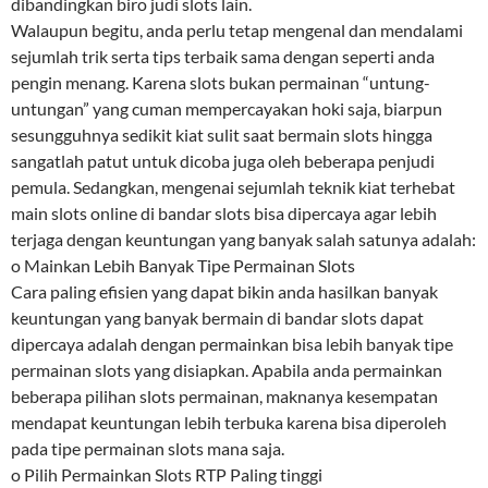
dibandingkan biro judi slots lain.
Walaupun begitu, anda perlu tetap mengenal dan mendalami
sejumlah trik serta tips terbaik sama dengan seperti anda
pengin menang. Karena slots bukan permainan “untung-
untungan” yang cuman mempercayakan hoki saja, biarpun
sesungguhnya sedikit kiat sulit saat bermain slots hingga
sangatlah patut untuk dicoba juga oleh beberapa penjudi
pemula. Sedangkan, mengenai sejumlah teknik kiat terhebat
main slots online di bandar slots bisa dipercaya agar lebih
terjaga dengan keuntungan yang banyak salah satunya adalah:
o Mainkan Lebih Banyak Tipe Permainan Slots
Cara paling efisien yang dapat bikin anda hasilkan banyak
keuntungan yang banyak bermain di bandar slots dapat
dipercaya adalah dengan permainkan bisa lebih banyak tipe
permainan slots yang disiapkan. Apabila anda permainkan
beberapa pilihan slots permainan, maknanya kesempatan
mendapat keuntungan lebih terbuka karena bisa diperoleh
pada tipe permainan slots mana saja.
o Pilih Permainkan Slots RTP Paling tinggi