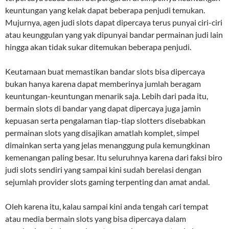
keuntungan yang kelak dapat beberapa penjudi temukan.
Mujurnya, agen judi slots dapat dipercaya terus punyai ciri-ciri
atau keunggulan yang yak dipunyai bandar permainan judi lain
hingga akan tidak sukar ditemukan beberapa penjudi.
Keutamaan buat memastikan bandar slots bisa dipercaya
bukan hanya karena dapat memberinya jumlah beragam
keuntungan-keuntungan menarik saja. Lebih dari pada itu,
bermain slots di bandar yang dapat dipercaya juga jamin
kepuasan serta pengalaman tiap-tiap slotters disebabkan
permainan slots yang disajikan amatlah komplet, simpel
dimainkan serta yang jelas menanggung pula kemungkinan
kemenangan paling besar. Itu seluruhnya karena dari faksi biro
judi slots sendiri yang sampai kini sudah berelasi dengan
sejumlah provider slots gaming terpenting dan amat andal.
Oleh karena itu, kalau sampai kini anda tengah cari tempat
atau media bermain slots yang bisa dipercaya dalam