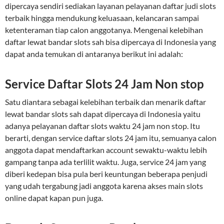
dipercaya sendiri sediakan layanan pelayanan daftar judi slots
terbaik hingga mendukung keluasaan, kelancaran sampai
ketenteraman tiap calon anggotanya. Mengenai kelebihan
daftar lewat bandar slots sah bisa dipercaya di Indonesia yang
dapat anda temukan di antaranya berikut ini adalah:
Service Daftar Slots 24 Jam Non stop
Satu diantara sebagai kelebihan terbaik dan menarik daftar
lewat bandar slots sah dapat dipercaya di Indonesia yaitu
adanya pelayanan daftar slots waktu 24 jam non stop. Itu
berarti, dengan service daftar slots 24 jam itu, semuanya calon
anggota dapat mendaftarkan account sewaktu-waktu lebih
gampang tanpa ada terlilit waktu. Juga, service 24 jam yang
diberi kedepan bisa pula beri keuntungan beberapa penjudi
yang udah tergabung jadi anggota karena akses main slots
online dapat kapan pun juga.