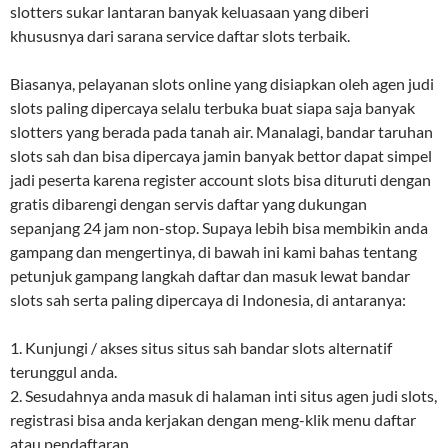
slotters sukar lantaran banyak keluasaan yang diberi
khususnya dari sarana service daftar slots terbaik.
Biasanya, pelayanan slots online yang disiapkan oleh agen judi
slots paling dipercaya selalu terbuka buat siapa saja banyak
slotters yang berada pada tanah air. Manalagi, bandar taruhan
slots sah dan bisa dipercaya jamin banyak bettor dapat simpel
jadi peserta karena register account slots bisa dituruti dengan
gratis dibarengi dengan servis daftar yang dukungan
sepanjang 24 jam non-stop. Supaya lebih bisa membikin anda
gampang dan mengertinya, di bawah ini kami bahas tentang
petunjuk gampang langkah daftar dan masuk lewat bandar
slots sah serta paling dipercaya di Indonesia, di antaranya:
1. Kunjungi / akses situs situs sah bandar slots alternatif
terunggul anda.
2. Sesudahnya anda masuk di halaman inti situs agen judi slots,
registrasi bisa anda kerjakan dengan meng-klik menu daftar
atau pendaftaran.