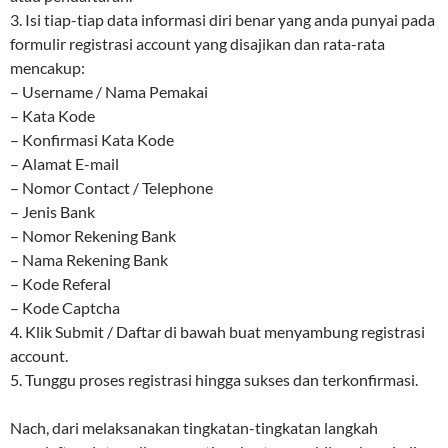
3. Isi tiap-tiap data informasi diri benar yang anda punyai pada
formulir registrasi account yang disajikan dan rata-rata
mencakup:
– Username / Nama Pemakai
– Kata Kode
– Konfirmasi Kata Kode
– Alamat E-mail
– Nomor Contact / Telephone
– Jenis Bank
– Nomor Rekening Bank
– Nama Rekening Bank
– Kode Referal
– Kode Captcha
4. Klik Submit / Daftar di bawah buat menyambung registrasi
account.
5. Tunggu proses registrasi hingga sukses dan terkonfirmasi.
Nach, dari melaksanakan tingkatan-tingkatan langkah