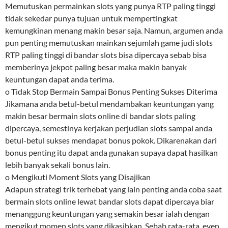
Memutuskan permainkan slots yang punya RTP paling tinggi
tidak sekedar punya tujuan untuk mempertingkat
kemungkinan menang makin besar saja. Namun, argumen anda
pun penting memutuskan mainkan sejumlah game judi slots
RTP paling tinggi di bandar slots bisa dipercaya sebab bisa
memberinya jekpot paling besar maka makin banyak
keuntungan dapat anda terima.
o Tidak Stop Bermain Sampai Bonus Penting Sukses Diterima
Jikamana anda betul-betul mendambakan keuntungan yang
makin besar bermain slots online di bandar slots paling
dipercaya, semestinya kerjakan perjudian slots sampai anda
betul-betul sukses mendapat bonus pokok. Dikarenakan dari
bonus penting itu dapat anda gunakan supaya dapat hasilkan
lebih banyak sekali bonus lain.
o Mengikuti Moment Slots yang Disajikan
Adapun strategi trik terhebat yang lain penting anda coba saat
bermain slots online lewat bandar slots dapat dipercaya biar
menanggung keuntungan yang semakin besar ialah dengan
mengikut momen slots yang dikasihkan. Sebab rata-rata, even