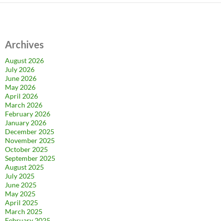
Archives
August 2026
July 2026
June 2026
May 2026
April 2026
March 2026
February 2026
January 2026
December 2025
November 2025
October 2025
September 2025
August 2025
July 2025
June 2025
May 2025
April 2025
March 2025
February 2025