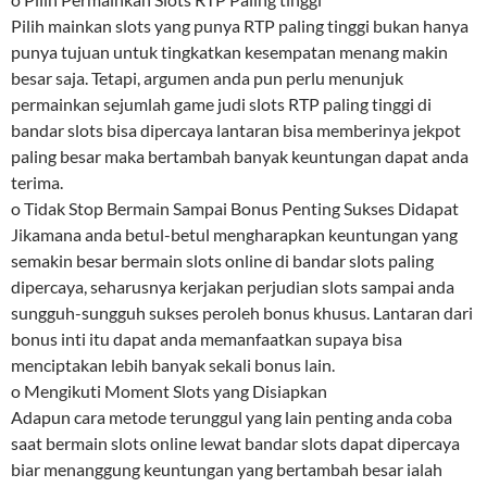
Pilih mainkan slots yang punya RTP paling tinggi bukan hanya
punya tujuan untuk tingkatkan kesempatan menang makin
besar saja. Tetapi, argumen anda pun perlu menunjuk
permainkan sejumlah game judi slots RTP paling tinggi di
bandar slots bisa dipercaya lantaran bisa memberinya jekpot
paling besar maka bertambah banyak keuntungan dapat anda
terima.
o Tidak Stop Bermain Sampai Bonus Penting Sukses Didapat
Jikamana anda betul-betul mengharapkan keuntungan yang
semakin besar bermain slots online di bandar slots paling
dipercaya, seharusnya kerjakan perjudian slots sampai anda
sungguh-sungguh sukses peroleh bonus khusus. Lantaran dari
bonus inti itu dapat anda memanfaatkan supaya bisa
menciptakan lebih banyak sekali bonus lain.
o Mengikuti Moment Slots yang Disiapkan
Adapun cara metode terunggul yang lain penting anda coba
saat bermain slots online lewat bandar slots dapat dipercaya
biar menanggung keuntungan yang bertambah besar ialah