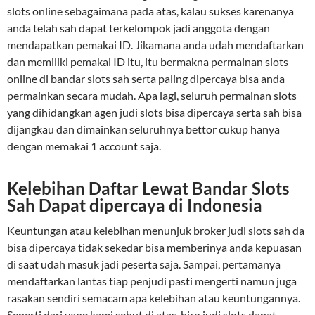
slots online sebagaimana pada atas, kalau sukses karenanya
anda telah sah dapat terkelompok jadi anggota dengan
mendapatkan pemakai ID. Jikamana anda udah mendaftarkan
dan memiliki pemakai ID itu, itu bermakna permainan slots
online di bandar slots sah serta paling dipercaya bisa anda
permainkan secara mudah. Apa lagi, seluruh permainan slots
yang dihidangkan agen judi slots bisa dipercaya serta sah bisa
dijangkau dan dimainkan seluruhnya bettor cukup hanya
dengan memakai 1 account saja.
Kelebihan Daftar Lewat Bandar Slots
Sah Dapat dipercaya di Indonesia
Keuntungan atau kelebihan menunjuk broker judi slots sah da
bisa dipercaya tidak sekedar bisa memberinya anda kepuasan
di saat udah masuk jadi peserta saja. Sampai, pertamanya
mendaftarkan lantas tiap penjudi pasti mengerti namun juga
rasakan sendiri semacam apa kelebihan atau keuntungannya.
Seperti dari yang kami sebut di atas, biro judi slots dapat