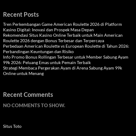
Recent Posts
Tren Perkembangan Game American Roulette 2026 di Platform
Kasino Digital: Inovasi dan Prospek Masa Depan
Rekomendasi Situs Kasino Online Terbaik untuk Main American
Roulette 2026 dengan Bonus Terbesar dan Terpercaya
Perbedaan American Roulette vs European Roulette di Tahun 2026:
Perbandingan Keuntungan dan Risiko
Info Promo Bonus Rollingan Terbesar untuk Member Sabung Ayam
99k 2026: Peluang Emas untuk Pemain Terbaik
Strategi Membaca Pergerakan Ayam di Arena Sabung Ayam 99k
Online untuk Menang
Recent Comments
NO COMMENTS TO SHOW.
Situs Toto