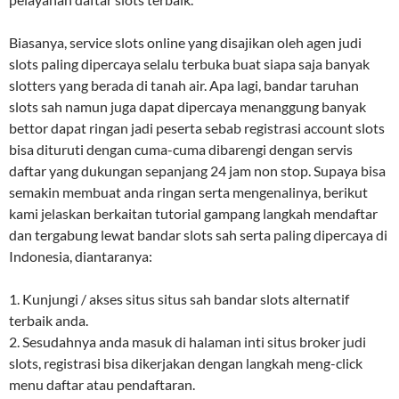
Biasanya, service slots online yang disajikan oleh agen judi
slots paling dipercaya selalu terbuka buat siapa saja banyak
slotters yang berada di tanah air. Apa lagi, bandar taruhan
slots sah namun juga dapat dipercaya menanggung banyak
bettor dapat ringan jadi peserta sebab registrasi account slots
bisa dituruti dengan cuma-cuma dibarengi dengan servis
daftar yang dukungan sepanjang 24 jam non stop. Supaya bisa
semakin membuat anda ringan serta mengenalinya, berikut
kami jelaskan berkaitan tutorial gampang langkah mendaftar
dan tergabung lewat bandar slots sah serta paling dipercaya di
Indonesia, diantaranya:
1. Kunjungi / akses situs situs sah bandar slots alternatif
terbaik anda.
2. Sesudahnya anda masuk di halaman inti situs broker judi
slots, registrasi bisa dikerjakan dengan langkah meng-click
menu daftar atau pendaftaran.