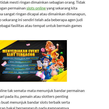
tidak mesti ringan dimainkan sebagian orang. Tidak
engan permainan
slots online
yang sekarang kita
a sangat ringan dicapai atau dimainkan dimanapun,
sekarang ini sendiri telah ada beberapa agen judi
sebagai fasilitas atau tempat untuk bermain games
nline tak semata-mata menunjuk bandar permainan
dari pada itu, pemain atau slotters penting
uat menunjuk bandar slots terbaik serta
aran bakal berpengaruh pada gampangnya