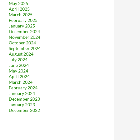
May 2025
April 2025
March 2025
February 2025
January 2025
December 2024
November 2024
October 2024
September 2024
August 2024
July 2024
June 2024
May 2024
April 2024
March 2024
February 2024
January 2024
December 2023
January 2023
December 2022