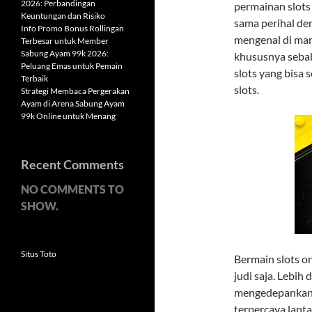
2026: Perbandingan
permainan slots 
Keuntungan dan Risiko
sama perihal d
Info Promo Bonus Rollingan
mengenal di man
Terbesar untuk Member
Sabung Ayam 99k 2026:
khususnya sebab 
Peluang Emas untuk Pemain
slots yang bisa 
Terbaik
slots.
Strategi Membaca Pergerakan
Ayam di Arena Sabung Ayam
99k Online untuk Menang
Recent Comments
NO COMMENTS TO
SHOW.
Situs Toto
Bermain slots o
judi saja. Lebih 
mengedepankan b
terpercaya lant