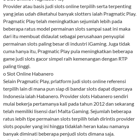
Provider atau basis judi slots online terpilih serta terpenting
yang jelas udah diketahui banyak slotters ialah Pragmatic Play.
Pragmatic Play telah meningkatkan sejumlah lebih pada
beberapa ratus model permainan slots sampai saat ini maka
dari itu membuat didaulat sebagai perusahaan penyuplai
permainan slots paling besar di industri iGaming. Juga tidak
cuma hanya itu, Pragmatic Play pula meningkatkan beberapa
game judi slots gacor simpel raih kemenangan dengan RTP
paling tinggi.
o Slot Online Habanero
Selain Pragmatic Play, prlatform judi slots online referensi
terpilih lain di mana pun siap di bandar slots dapat dipercaya
Indonesia ialah Habanero. Provider slots Habanero sendiri
mulai bekerja pertamanya kali pada tahun 2012 dan sekarang
telah memiliki lisensi dari Malta Gaming. Sejumlah beberapa
ratus lebih tipe permainan slots terpilih telah dirintis provider
slots populer yang ini hingga tidaklah heran kalau namanya
banyak diminati beberapa penjudi slots dimana saja.