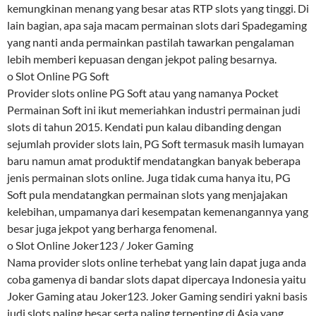
kemungkinan menang yang besar atas RTP slots yang tinggi. Di
lain bagian, apa saja macam permainan slots dari Spadegaming
yang nanti anda permainkan pastilah tawarkan pengalaman
lebih memberi kepuasan dengan jekpot paling besarnya.
o Slot Online PG Soft
Provider slots online PG Soft atau yang namanya Pocket
Permainan Soft ini ikut memeriahkan industri permainan judi
slots di tahun 2015. Kendati pun kalau dibanding dengan
sejumlah provider slots lain, PG Soft termasuk masih lumayan
baru namun amat produktif mendatangkan banyak beberapa
jenis permainan slots online. Juga tidak cuma hanya itu, PG
Soft pula mendatangkan permainan slots yang menjajakan
kelebihan, umpamanya dari kesempatan kemenangannya yang
besar juga jekpot yang berharga fenomenal.
o Slot Online Joker123 / Joker Gaming
Nama provider slots online terhebat yang lain dapat juga anda
coba gamenya di bandar slots dapat dipercaya Indonesia yaitu
Joker Gaming atau Joker123. Joker Gaming sendiri yakni basis
judi slots paling besar serta paling terpenting di Asia yang