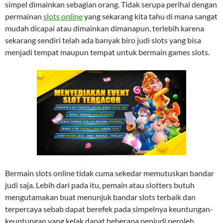
simpel dimainkan sebagian orang. Tidak serupa perihal dengan
permainan
slots online
yang sekarang kita tahu di mana sangat
mudah dicapai atau dimainkan dimanapun, terlebih karena
sekarang sendiri telah ada banyak biro judi slots yang bisa
menjadi tempat maupun tempat untuk bermain games slots.
Bermain slots online tidak cuma sekedar memutuskan bandar
judi saja. Lebih dari pada itu, pemain atau slotters butuh
mengutamakan buat menunjuk bandar slots terbaik dan
terpercaya sebab dapat berefek pada simpelnya keuntungan-
keuntungan yang kelak dapat beberapa penjudi peroleh.