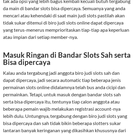
tak ada opsi yang lebih bagus kembali kecuali butuh tergabung
da main di bandar slots bisa dipercaya. Semuanya yang anda
mencari atau kehendaki di saat main judi slots pastilah akan
tidak sukar ditemui di biro judi slots online dapat dipercaya
yang terus-menerus memprioritaskan tiap-tiap apa keperluan
atau impian dari setiap member-nya.
Masuk Ringan di Bandar Slots Sah serta
Bisa dipercaya
Kalau anda tergabung jadi anggota biro judi slots sah dan
dapat dipercaya, jadi secara automatic tiap beberapa jenis
permainan slots online didalamnya telah bus anda cicipi dan
permainkan. Tetapi, untuk masuk dengan bandar slots sah
serta bisa dipercaya itu, tentunya tiap calon anggota atau
beberapa pemain wajib melakukan registrasi account-nya
lebih dulu. Untungnya, tergabung dengan biro judi slots yang
bisa dipercaya dan sah tidak bikin beberapa slotters sukar
lantaran banyak keringanan yang dikasihkan khususnya dari