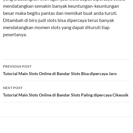
mendatangkan semakin banyak keuntungan-keuntungan
besar maka begitu pantas dan memikat buat anda turuti.
Ditambah di biro judi slots bisa dipercaya terus banyak
mendatangkan momen slots yang dapat dituruti tiap
pesertanya.
Post
PREVIOUS POST
navigation
Tutorial Main Slots Online di Bandar Slots Bisa dipercaya Jaro
NEXT POST
Tutorial Main Slots Online di Bandar Slots Paling dipercaya Cikeusik