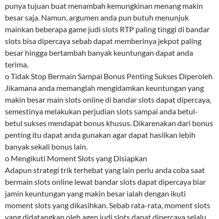
punya tujuan buat menambah kemungkinan menang makin
besar saja. Namun, argumen anda pun butuh menunjuk
mainkan beberapa game judi slots RTP paling tinggi di bandar
slots bisa dipercaya sebab dapat memberinya jekpot paling
besar hingga bertambah banyak keuntungan dapat anda
terima.
o Tidak Stop Bermain Sampai Bonus Penting Sukses Diperoleh
Jikamana anda memanglah mengidamkan keuntungan yang
makin besar main slots online di bandar slots dapat dipercaya,
semestinya melakukan perjudian slots sampai anda betul-
betul sukses mendapat bonus khusus. Dikarenakan dari bonus
penting itu dapat anda gunakan agar dapat hasilkan lebih
banyak sekali bonus lain.
o Mengikuti Moment Slots yang Disiapkan
Adapun strategi trik terhebat yang lain perlu anda coba saat
bermain slots online lewat bandar slots dapat dipercaya biar
jamin keuntungan yang makin besar ialah dengan ikuti
moment slots yang dikasihkan. Sebab rata-rata, moment slots
yang didatangkan oleh agen judi slots dapat dipercaya selalu