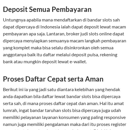
Deposit Semua Pembayaran
Untungnya apabila mana mendaftarkan di bandar slots sah
dapat dipercaya di Indonesia ialah dapat deposit lewat macam
pembayaran apa saja. Lantaran, broker judi slots online dapat
dipercaya menyiapkan semuanya macam langkah pembayaran
yang komplet maka bisa selalu disinkronkan oleh semua
anggotanya baik itu daftar melalui deposit pulsa, rekening
bank atau mungkin deposit lewat e-wallet.
Proses Daftar Cepat serta Aman
Berikut ini ia yang jadi satu diantara kelebihan yang hendak
anda dapatkan bila daftar lewat bandar slots bisa dipercaya
serta sah, di mana proses daftar cepat dan aman. Hal itu amat
lumrah, ingat bandar taruhan slots bisa dipercaya juga udah
memiliki pelayanan layanan konsumen yang paling responsive
namun juga memiliki pengalaman maka dari itu proses register