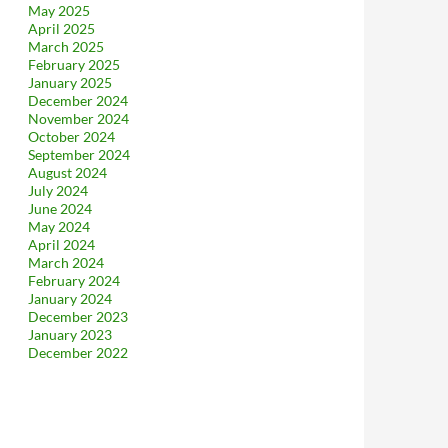
May 2025
April 2025
March 2025
February 2025
January 2025
December 2024
November 2024
October 2024
September 2024
August 2024
July 2024
June 2024
May 2024
April 2024
March 2024
February 2024
January 2024
December 2023
January 2023
December 2022