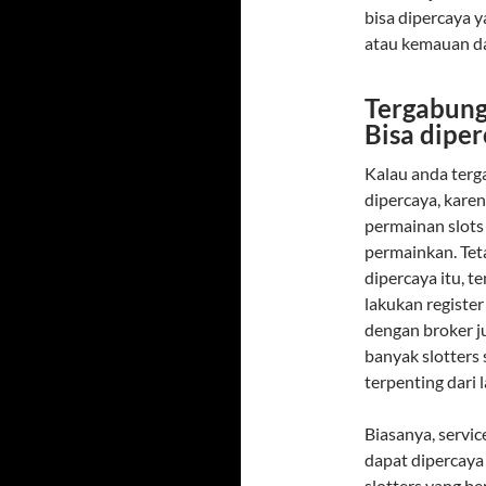
bisa dipercaya 
atau kemauan da
Tergabung 
Bisa dipe
Kalau anda terga
dipercaya, karen
permainan slots
permainkan. Tet
dipercaya itu, t
lakukan registe
dengan broker ju
banyak slotters
terpenting dari l
Biasanya, service
dapat dipercaya 
slotters yang be