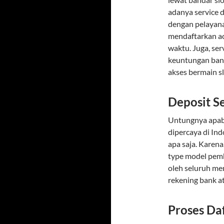
adanya service d
dengan pelayanan
mendaftarkan ac
waktu. Juga, ser
keuntungan bany
akses bermain sl
Deposit S
Untungnya apabi
dipercaya di In
apa saja. Karena
type model pemb
oleh seluruh mem
rekening bank a
Proses Da