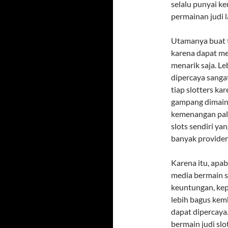
selalu punyai k
permainan judi l
Utamanya buat t
karena dapat m
menarik saja. Le
dipercaya sanga
tiap slotters ka
gampang dimain
kemenangan palin
slots sendiri y
banyak provider
Karena itu, apab
media bermain s
keuntungan, kep
lebih bagus kemb
dapat dipercaya
bermain judi slot