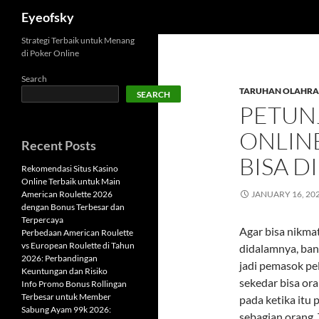
Search
Eyeofsky
Strategi Terbaik untuk Menang
di Poker Online
Search
TARUHAN OLAHR
SEARCH
PETUN
ONLINE
Recent Posts
BISA 
Rekomendasi Situs Kasino
Online Terbaik untuk Main
American Roulette 2026
JANUARY 16, 20
dengan Bonus Terbesar dan
Terpercaya
Agar bisa nikma
Perbedaan American Roulette
vs European Roulette di Tahun
didalamnya, ba
2026: Perbandingan
jadi pemasok pel
Keuntungan dan Risiko
sekedar bisa ora
Info Promo Bonus Rollingan
Terbesar untuk Member
pada ketika itu 
Sabung Ayam 99k 2026:
sebagian orang.