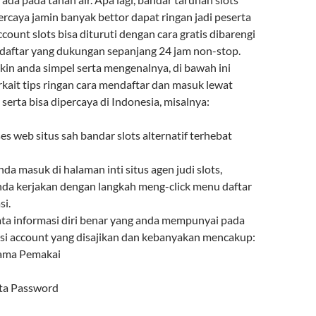
ercaya jamin banyak bettor dapat ringan jadi peserta
ccount slots bisa dituruti dengan cara gratis dibarengi
daftar yang dukungan sepanjang 24 jam non-stop.
bikin anda simpel serta mengenalnya, di bawah ini
rkait tips ringan cara mendaftar dan masuk lewat
 serta bisa dipercaya di Indonesia, misalnya:
ses web situs sah bandar slots alternatif terhebat
da masuk di halaman inti situs agen judi slots,
anda kerjakan dengan langkah meng-click menu daftar
si.
 data informasi diri benar yang anda mempunyai pada
rasi account yang disajikan dan kebanyakan mencakup:
ama Pemakai
ata Password