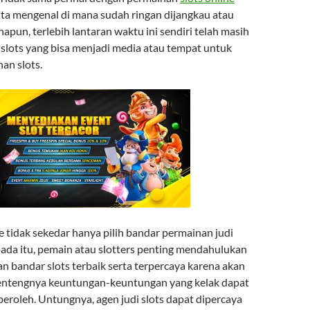
ita mengenal di mana sudah ringan dijangkau atau
pun, terlebih lantaran waktu ini sendiri telah masih
 slots yang bisa menjadi media atau tempat untuk
an slots.
e tidak sekedar hanya pilih bandar permainan judi
 pada itu, pemain atau slotters penting mendahulukan
 bandar slots terbaik serta terpercaya karena akan
 entengnya keuntungan-keuntungan yang kelak dapat
eroleh. Untungnya, agen judi slots dapat dipercaya