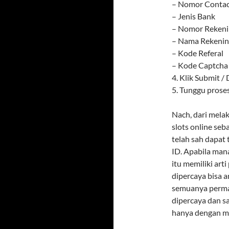
– Nomor Contac
– Jenis Bank
– Nomor Rekeni
– Nama Rekenin
– Kode Referal
– Kode Captcha
4. Klik Submit 
5. Tunggu proses
Nach, dari mela
slots online seb
telah sah dapat
ID. Apabila man
itu memiliki arti
dipercaya bisa 
semuanya permai
dipercaya dan s
hanya dengan me