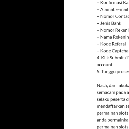
– Konfirmasi Ka
– Alamat E-mail
– Nomor Contac
– Jenis Bank
– Nomor Rekeni
– Nama Rekenin
– Kode Referal
– Kode Captcha
4. Klik Submit 
account.
5. Tunggu proses
Nach, dari lakuk
semacam pada at
selaku peserta 
mendaftarkan se
permainan slots 
anda permainkan
permainan slots 