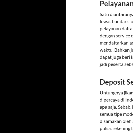
Pelayanan
Satu diantaranya
lewat bandar slo
pelayanan dafta
dengan service d
mendaftarkan ac
waktu. Bahkan j
dapat juga beri
jadi peserta seb
Deposit 
Untungnya jikam
dipercaya di In
apa saja. Sebab, 
semua tipe mode
disamakan oleh 
pulsa, rekening 