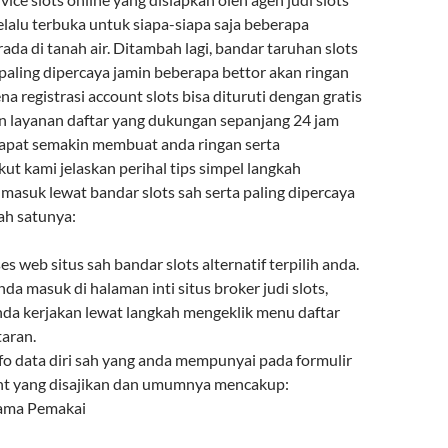
elalu terbuka untuk siapa-siapa saja beberapa
rada di tanah air. Ditambah lagi, bandar taruhan slots
paling dipercaya jamin beberapa bettor akan ringan
na registrasi account slots bisa dituruti dengan gratis
n layanan daftar yang dukungan sepanjang 24 jam
dapat semakin membuat anda ringan serta
kut kami jelaskan perihal tips simpel langkah
masuk lewat bandar slots sah serta paling dipercaya
lah satunya:
es web situs sah bandar slots alternatif terpilih anda.
da masuk di halaman inti situs broker judi slots,
anda kerjakan lewat langkah mengeklik menu daftar
aran.
 info data diri sah yang anda mempunyai pada formulir
unt yang disajikan dan umumnya mencakup:
ama Pemakai