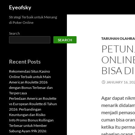
Search
Eyeofsky
Strategi Terbaik untuk Menang
di Poker Online
Search
TARUHAN OLAHR
SEARCH
PETUN
ONLINE
Recent Posts
BISA D
Rekomendasi Situs Kasino
Online Terbaik untuk Main
American Roulette 2026
JANUARY 16, 20
dengan Bonus Terbesar dan
Terpercaya
Agar dapat nikm
Perbedaan American Roulette
vs European Roulette di Tahun
menarik didalam
2026: Perbandingan
menjadi pemasok 
Keuntungan dan Risiko
cuman bisa oran
Info Promo Bonus Rollingan
Terbesar untuk Member
ketika itu perm
Sabung Ayam 99k 2026:
sebagian orang.