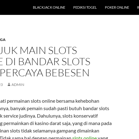
SKIP TO CONTENT
BLACKJACK ONLINE
PEDIKSI TOGEL
POKER ONLINE
AGA
JUK MAIN SLOTS
 DI BANDAR SLOTS
IPERCAYA BEBESEN
23
ADMIN
ati permainan slots online bersama kehebohan
nya, banyak pemain sudah pasti butuh bandar slots
service judinya. Dahulunya, slots konservatif
g permainkan di kasino darat saja, yang di mana pada
ainan slots tidak selamanya gampang dimainkan
 Tidak sama hal dengan permainan
slots online
yang