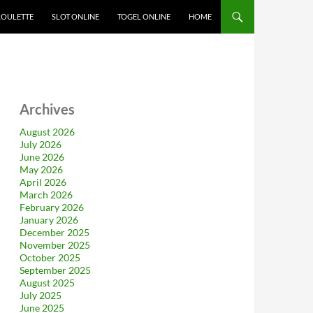
ROULETTE
SLOT ONLINE
TOGEL ONLINE
HOME
Archives
August 2026
July 2026
June 2026
May 2026
April 2026
March 2026
February 2026
January 2026
December 2025
November 2025
October 2025
September 2025
August 2025
July 2025
June 2025