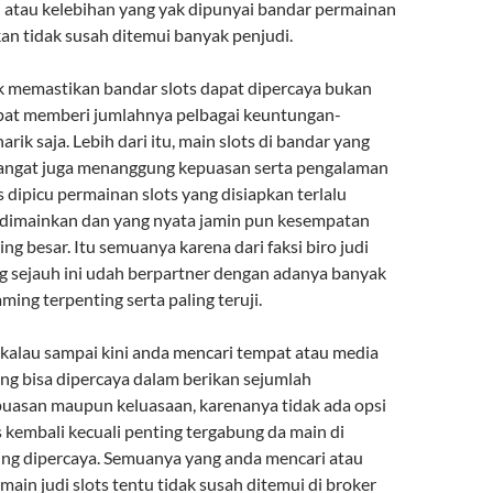
 atau kelebihan yang yak dipunyai bandar permainan
kan tidak susah ditemui banyak penjudi.
 memastikan bandar slots dapat dipercaya bukan
pat memberi jumlahnya pelbagai keuntungan-
ik saja. Lebih dari itu, main slots di bandar yang
sangat juga menanggung kepuasan serta pengalaman
rs dipicu permainan slots yang disiapkan terlalu
 dimainkan dan yang nyata jamin pun kesempatan
g besar. Itu semuanya karena dari faksi biro judi
ang sejauh ini udah berpartner dengan adanya banyak
aming terpenting serta paling teruji.
, kalau sampai kini anda mencari tempat atau media
ang bisa dipercaya dalam berikan sejumlah
uasan maupun keluasaan, karenanya tidak ada opsi
 kembali kecuali penting tergabung da main di
ling dipercaya. Semuanya yang anda mencari atau
 main judi slots tentu tidak susah ditemui di broker