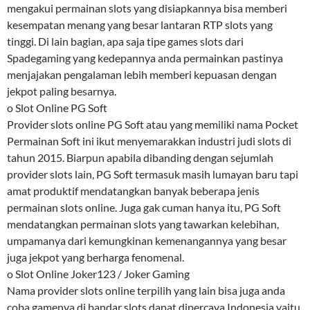
mengakui permainan slots yang disiapkannya bisa memberi
kesempatan menang yang besar lantaran RTP slots yang
tinggi. Di lain bagian, apa saja tipe games slots dari
Spadegaming yang kedepannya anda permainkan pastinya
menjajakan pengalaman lebih memberi kepuasan dengan
jekpot paling besarnya.
o Slot Online PG Soft
Provider slots online PG Soft atau yang memiliki nama Pocket
Permainan Soft ini ikut menyemarakkan industri judi slots di
tahun 2015. Biarpun apabila dibanding dengan sejumlah
provider slots lain, PG Soft termasuk masih lumayan baru tapi
amat produktif mendatangkan banyak beberapa jenis
permainan slots online. Juga gak cuman hanya itu, PG Soft
mendatangkan permainan slots yang tawarkan kelebihan,
umpamanya dari kemungkinan kemenangannya yang besar
juga jekpot yang berharga fenomenal.
o Slot Online Joker123 / Joker Gaming
Nama provider slots online terpilih yang lain bisa juga anda
coba gamenya di bandar slots dapat dipercaya Indonesia yaitu