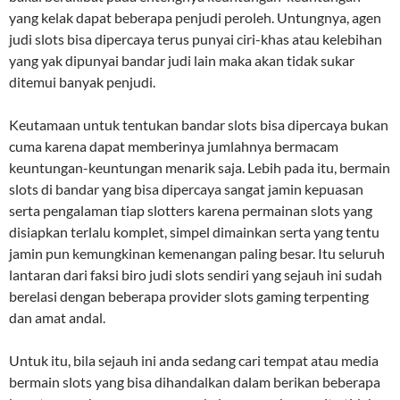
yang kelak dapat beberapa penjudi peroleh. Untungnya, agen
judi slots bisa dipercaya terus punyai ciri-khas atau kelebihan
yang yak dipunyai bandar judi lain maka akan tidak sukar
ditemui banyak penjudi.
Keutamaan untuk tentukan bandar slots bisa dipercaya bukan
cuma karena dapat memberinya jumlahnya bermacam
keuntungan-keuntungan menarik saja. Lebih pada itu, bermain
slots di bandar yang bisa dipercaya sangat jamin kepuasan
serta pengalaman tiap slotters karena permainan slots yang
disiapkan terlalu komplet, simpel dimainkan serta yang tentu
jamin pun kemungkinan kemenangan paling besar. Itu seluruh
lantaran dari faksi biro judi slots sendiri yang sejauh ini sudah
berelasi dengan beberapa provider slots gaming terpenting
dan amat andal.
Untuk itu, bila sejauh ini anda sedang cari tempat atau media
bermain slots yang bisa dihandalkan dalam berikan beberapa