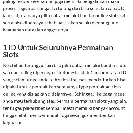
paling responsive namun juga memiliki pengalaman maka
proses registrasi sangat tertolong dan bisa semakin cepat. Di
lain sisi, utamanya pilih daftar melalui bandar online slots sah
serta bisa dipercaya sebab pasti akan selalu menanggung
keamanan data tiap anggotanya.
1 ID Untuk Seluruhnya Permainan
Slots
Kelebihan terunggul lain bila pilih daftar melalui bandar slots
sah dan paling dipercaya di Indonesia ialah 1 account atau ID
yang selanjutnya anda raih selesai sukses mendaftarkan bisa
dipakai untuk permainkan semuanya type permainan slots
online yang disiapkan didalamnya . Sehingga, jika bagaimana
anda mau terhubung atau bermain permainan slots yang lain,
tentu gak pakai ribet kembali mesti memiliki banyak account
hingga lebih mempermudah juga sekaligus memberikan
kepuasan.