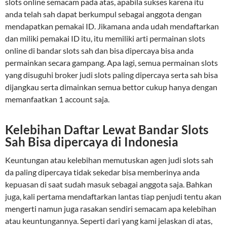
slots online semacam pada atas, apabila sukses karena itu
anda telah sah dapat berkumpul sebagai anggota dengan
mendapatkan pemakai ID. Jikamana anda udah mendaftarkan
dan miliki pemakai ID itu, itu memiliki arti permainan slots
online di bandar slots sah dan bisa dipercaya bisa anda
permainkan secara gampang. Apa lagi, semua permainan slots
yang disuguhi broker judi slots paling dipercaya serta sah bisa
dijangkau serta dimainkan semua bettor cukup hanya dengan
memanfaatkan 1 account saja.
Kelebihan Daftar Lewat Bandar Slots
Sah Bisa dipercaya di Indonesia
Keuntungan atau kelebihan memutuskan agen judi slots sah
da paling dipercaya tidak sekedar bisa memberinya anda
kepuasan di saat sudah masuk sebagai anggota saja. Bahkan
juga, kali pertama mendaftarkan lantas tiap penjudi tentu akan
mengerti namun juga rasakan sendiri semacam apa kelebihan
atau keuntungannya. Seperti dari yang kami jelaskan di atas,