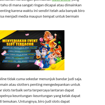
a tahu di mana sangat ringan dicapai atau dimainkan
nting karena waktu ini sendiri telah ada banyak biro
 bisa menjadi media maupun tempat untuk bermain
line tidak cuma sekedar menunjuk bandar judi saja.
 pemain atau slotters penting mengedepankan untuk
 slots terbaik serta terpercaya lantaran dapat
mpelnya keuntungan-keuntungan yang kelak dapat
i temukan. Untungnya, biro judi slots dapat