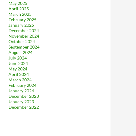
May 2025
April 2025
March 2025
February 2025
January 2025
December 2024
November 2024
October 2024
September 2024
August 2024
July 2024
June 2024
May 2024
April 2024
March 2024
February 2024
January 2024
December 2023
January 2023
December 2022