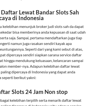
 Daftar Lewat Bandar Slots Sah
caya di Indonesia
 kelebihan menunjuk broker judi slots sah da dapat
 sekedar bisa memberinya anda kepuasan di saat udah
serta saja. Sampai, pertama mendaftarkan juga tiap
engerti namun juga rasakan sendiri kayak apa
euntungannya. Seperti dari yang kami sebut di atas,
dapat dipercaya sendiri siapkan sarana service daftar
ebat hingga mendukung keluasaan, kelancaran sampai
alon member-nya. Adapun kelebihan daftar lewat
 paling dipercaya di Indonesia yang dapat anda
 seperti berikut yakni:
ftar Slots 24 Jam Non stop
bagai kelebihan terpilih serta menarik daftar lewat
 paling dipercaya di Indonesia yaitu adanya service