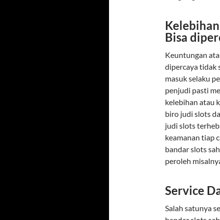
Kelebihan
Bisa diper
Keuntungan atau
dipercaya tidak
masuk selaku pe
penjudi pasti m
kelebihan atau k
biro judi slots 
judi slots terh
keamanan tiap c
bandar slots sah
peroleh misalnya
Service Da
Salah satunya se
bandar slots sah