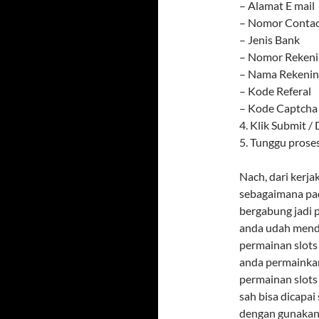
– Alamat E mail
– Nomor Contact
– Jenis Bank
– Nomor Rekeni
– Nama Rekenin
– Kode Referal
– Kode Captcha
4. Klik Submit /
5. Tunggu proses
Nach, dari kerja
sebagaimana pada
bergabung jadi 
anda udah menda
permainan slots 
anda permainka
permainan slots 
sah bisa dicapa
dengan gunakan 