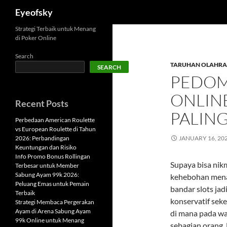
Search
Eyeofsky
Strategi Terbaik untuk Menang
di Poker Online
Search
TARUHAN OLAHR
SEARCH
PEDOM
ONLINE
Recent Posts
PALIN
Perbedaan American Roulette
vs European Roulette di Tahun
2026: Perbandingan
JANUARY 16, 20
Keuntungan dan Risiko
Info Promo Bonus Rollingan
Supaya bisa nik
Terbesar untuk Member
Sabung Ayam 99k 2026:
kehebohan mena
Peluang Emas untuk Pemain
bandar slots jad
Terbaik
konservatif seke
Strategi Membaca Pergerakan
Ayam di Arena Sabung Ayam
di mana pada wa
99k Online untuk Menang
sebagian orang.