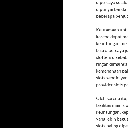
dipercaya selalu
dipunyai bandar
beberapa penjud
Keutamaan untuk
karena dapat m
keuntungan menar
bisa dipercaya 
slotters disebab
ringan dimainka
kemenangan palin
slots sendiri y
provider slots g
Oleh karena itu,
fasilitas main 
keuntungan, kep
yang lebih bagu
slots paling dip