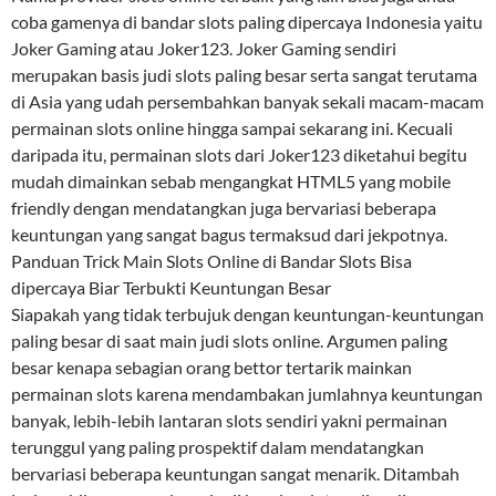
coba gamenya di bandar slots paling dipercaya Indonesia yaitu
Joker Gaming atau Joker123. Joker Gaming sendiri
merupakan basis judi slots paling besar serta sangat terutama
di Asia yang udah persembahkan banyak sekali macam-macam
permainan slots online hingga sampai sekarang ini. Kecuali
daripada itu, permainan slots dari Joker123 diketahui begitu
mudah dimainkan sebab mengangkat HTML5 yang mobile
friendly dengan mendatangkan juga bervariasi beberapa
keuntungan yang sangat bagus termaksud dari jekpotnya.
Panduan Trick Main Slots Online di Bandar Slots Bisa
dipercaya Biar Terbukti Keuntungan Besar
Siapakah yang tidak terbujuk dengan keuntungan-keuntungan
paling besar di saat main judi slots online. Argumen paling
besar kenapa sebagian orang bettor tertarik mainkan
permainan slots karena mendambakan jumlahnya keuntungan
banyak, lebih-lebih lantaran slots sendiri yakni permainan
terunggul yang paling prospektif dalam mendatangkan
bervariasi beberapa keuntungan sangat menarik. Ditambah