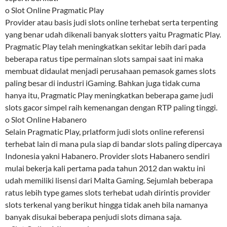
o Slot Online Pragmatic Play
Provider atau basis judi slots online terhebat serta terpenting
yang benar udah dikenali banyak slotters yaitu Pragmatic Play.
Pragmatic Play telah meningkatkan sekitar lebih dari pada
beberapa ratus tipe permainan slots sampai saat ini maka
membuat didaulat menjadi perusahaan pemasok games slots
paling besar di industri iGaming. Bahkan juga tidak cuma
hanya itu, Pragmatic Play meningkatkan beberapa game judi
slots gacor simpel raih kemenangan dengan RTP paling tinggi.
o Slot Online Habanero
Selain Pragmatic Play, prlatform judi slots online referensi
terhebat lain di mana pula siap di bandar slots paling dipercaya
Indonesia yakni Habanero. Provider slots Habanero sendiri
mulai bekerja kali pertama pada tahun 2012 dan waktu ini
udah memiliki lisensi dari Malta Gaming. Sejumlah beberapa
ratus lebih type games slots terhebat udah dirintis provider
slots terkenal yang berikut hingga tidak aneh bila namanya
banyak disukai beberapa penjudi slots dimana saja.