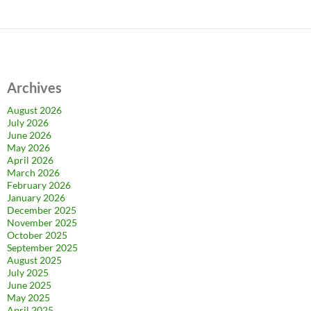
Archives
August 2026
July 2026
June 2026
May 2026
April 2026
March 2026
February 2026
January 2026
December 2025
November 2025
October 2025
September 2025
August 2025
July 2025
June 2025
May 2025
April 2025