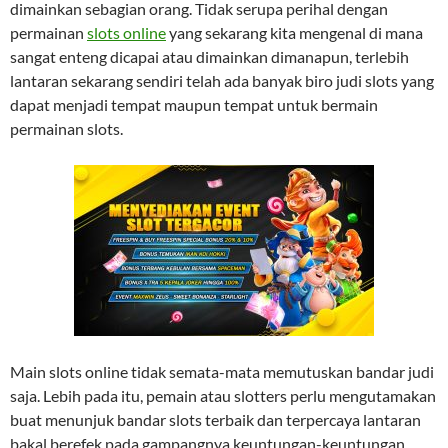
dimainkan sebagian orang. Tidak serupa perihal dengan
permainan
slots online
yang sekarang kita mengenal di mana
sangat enteng dicapai atau dimainkan dimanapun, terlebih
lantaran sekarang sendiri telah ada banyak biro judi slots yang
dapat menjadi tempat maupun tempat untuk bermain
permainan slots.
Main slots online tidak semata-mata memutuskan bandar judi
saja. Lebih pada itu, pemain atau slotters perlu mengutamakan
buat menunjuk bandar slots terbaik dan terpercaya lantaran
bakal berefek pada gampangnya keuntungan-keuntungan