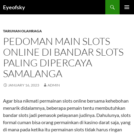
Eyeofsky
SKIP
PRIMAR
TO
MENU
CONTENT
TARUHAN OLAHRAGA
PEDOMAN MAIN SLOTS
ONLINE DI BANDAR SLOTS
PALING DIPERCAYA
SAMALANGA
JANUARY 16, 2023
ADMIN
Agar bisa nikmati permainan slots online bersama kehebohan
menarik didalamnya, beberapa pemain tentu membutuhkan
bandar slots jadi pemasok pelayanan judinya. Dahulunya, slots
formal cuman bisa orang permainkan di kasino darat saja, yang
di mana pada ketika itu permainan slots tidak harus ringan