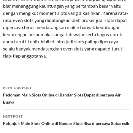
biar menanggung keuntungan yang bertambah besar yaitu
dengan mengikut moment slots yang dikasihkan. Karena rata-
rata, even slots yang didatangkan oleh broker judi slots dapat
dipercaya terus mendatangkan makin banyak keuntungan-
keuntungan besar maka sangatlah wajar serta bagus untuk
anda turuti. Lebih-lebih di biro judi slots paling dipercaya
selalu banyak mendatangkan even slots yang dapat dituruti
tiap-tiap anggotanya.
Post
PREVIOUS POST
navigation
Pedoman Main Slots Online di Bandar Slots Dapat dipercaya Air
Buaya
NEXT POST
Petunjuk Main Slots Online di Bandar Slots Bisa dipercaya Sukaresik