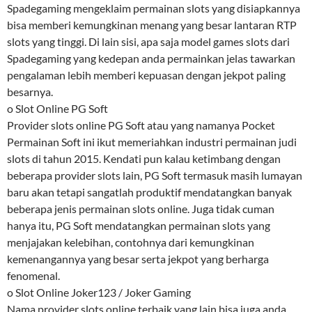
Spadegaming mengeklaim permainan slots yang disiapkannya
bisa memberi kemungkinan menang yang besar lantaran RTP
slots yang tinggi. Di lain sisi, apa saja model games slots dari
Spadegaming yang kedepan anda permainkan jelas tawarkan
pengalaman lebih memberi kepuasan dengan jekpot paling
besarnya.
o Slot Online PG Soft
Provider slots online PG Soft atau yang namanya Pocket
Permainan Soft ini ikut memeriahkan industri permainan judi
slots di tahun 2015. Kendati pun kalau ketimbang dengan
beberapa provider slots lain, PG Soft termasuk masih lumayan
baru akan tetapi sangatlah produktif mendatangkan banyak
beberapa jenis permainan slots online. Juga tidak cuman
hanya itu, PG Soft mendatangkan permainan slots yang
menjajakan kelebihan, contohnya dari kemungkinan
kemenangannya yang besar serta jekpot yang berharga
fenomenal.
o Slot Online Joker123 / Joker Gaming
Nama provider slots online terbaik yang lain bisa juga anda