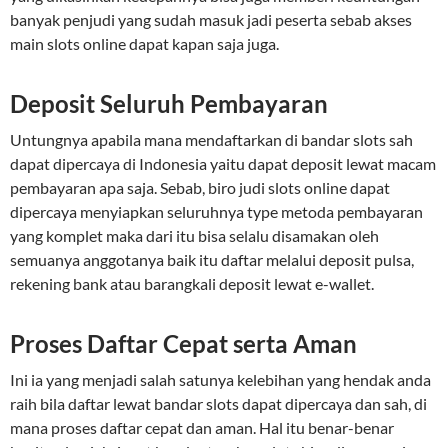
banyak penjudi yang sudah masuk jadi peserta sebab akses
main slots online dapat kapan saja juga.
Deposit Seluruh Pembayaran
Untungnya apabila mana mendaftarkan di bandar slots sah
dapat dipercaya di Indonesia yaitu dapat deposit lewat macam
pembayaran apa saja. Sebab, biro judi slots online dapat
dipercaya menyiapkan seluruhnya type metoda pembayaran
yang komplet maka dari itu bisa selalu disamakan oleh
semuanya anggotanya baik itu daftar melalui deposit pulsa,
rekening bank atau barangkali deposit lewat e-wallet.
Proses Daftar Cepat serta Aman
Ini ia yang menjadi salah satunya kelebihan yang hendak anda
raih bila daftar lewat bandar slots dapat dipercaya dan sah, di
mana proses daftar cepat dan aman. Hal itu benar-benar