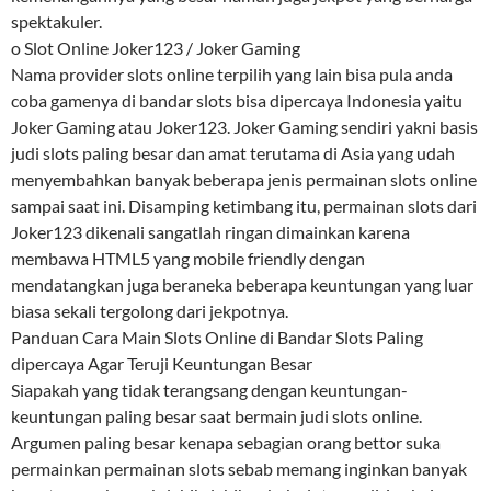
spektakuler.
o Slot Online Joker123 / Joker Gaming
Nama provider slots online terpilih yang lain bisa pula anda
coba gamenya di bandar slots bisa dipercaya Indonesia yaitu
Joker Gaming atau Joker123. Joker Gaming sendiri yakni basis
judi slots paling besar dan amat terutama di Asia yang udah
menyembahkan banyak beberapa jenis permainan slots online
sampai saat ini. Disamping ketimbang itu, permainan slots dari
Joker123 dikenali sangatlah ringan dimainkan karena
membawa HTML5 yang mobile friendly dengan
mendatangkan juga beraneka beberapa keuntungan yang luar
biasa sekali tergolong dari jekpotnya.
Panduan Cara Main Slots Online di Bandar Slots Paling
dipercaya Agar Teruji Keuntungan Besar
Siapakah yang tidak terangsang dengan keuntungan-
keuntungan paling besar saat bermain judi slots online.
Argumen paling besar kenapa sebagian orang bettor suka
permainkan permainan slots sebab memang inginkan banyak