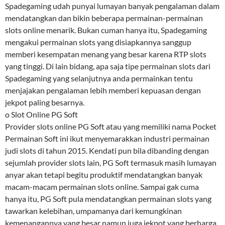
Spadegaming udah punyai lumayan banyak pengalaman dalam
mendatangkan dan bikin beberapa permainan-permainan
slots online menarik. Bukan cuman hanya itu, Spadegaming
mengakui permainan slots yang disiapkannya sanggup
memberi kesempatan menang yang besar karena RTP slots
yang tinggi. Di lain bidang, apa saja tipe permainan slots dari
Spadegaming yang selanjutnya anda permainkan tentu
menjajakan pengalaman lebih memberi kepuasan dengan
jekpot paling besarnya.
o Slot Online PG Soft
Provider slots online PG Soft atau yang memiliki nama Pocket
Permainan Soft ini ikut menyemarakkan industri permainan
judi slots di tahun 2015. Kendati pun bila dibanding dengan
sejumlah provider slots lain, PG Soft termasuk masih lumayan
anyar akan tetapi begitu produktif mendatangkan banyak
macam-macam permainan slots online. Sampai gak cuma
hanya itu, PG Soft pula mendatangkan permainan slots yang
tawarkan kelebihan, umpamanya dari kemungkinan
kemenangannya yang besar namun juga jekpot yang berharga