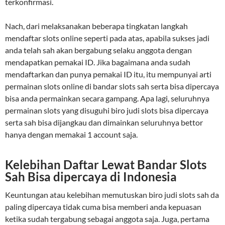
terkonfirmasi.
Nach, dari melaksanakan beberapa tingkatan langkah
mendaftar slots online seperti pada atas, apabila sukses jadi
anda telah sah akan bergabung selaku anggota dengan
mendapatkan pemakai ID. Jika bagaimana anda sudah
mendaftarkan dan punya pemakai ID itu, itu mempunyai arti
permainan slots online di bandar slots sah serta bisa dipercaya
bisa anda permainkan secara gampang. Apa lagi, seluruhnya
permainan slots yang disuguhi biro judi slots bisa dipercaya
serta sah bisa dijangkau dan dimainkan seluruhnya bettor
hanya dengan memakai 1 account saja.
Kelebihan Daftar Lewat Bandar Slots
Sah Bisa dipercaya di Indonesia
Keuntungan atau kelebihan memutuskan biro judi slots sah da
paling dipercaya tidak cuma bisa memberi anda kepuasan
ketika sudah tergabung sebagai anggota saja. Juga, pertama