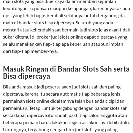
main slots yang bisa dipercaya dalam memberi sejumlah
keuntungan, kepuasan maupun kelapangan, karenanya tak ada
opsi yang lebih bagus kembali selainnya butuh tergabung da
main di bandar slots bisa dipercaya. Seluruh yang anda
mencari atau kehendaki saat bermain judi slots jelas akan tidak
sukar ditemui di broker judi slots online dapat dipercaya yang
selalu menekankan tiap-tiap apa keperluan ataupun impian
dari tiap-tiap member-nya.
Masuk Ringan di Bandar Slots Sah serta
Bisa dipercaya
Bila anda masuk jadi peserta agen judi slots sah dan paling
dipercaya, karena itu secara automatis tiap beberapa jenis
permainan slots online didalamnya telah bus anda cicipi dan
permainkan. Tetapi, untuk tergabung dengan bandar slots sah
serta dapat dipercaya itu, sudah pasti tiap calon anggota atau
beberapa pemain harus lakukan registrasi akun-nya lebih dulu.
Untungnya, tergabung dengan biro judi slots yang paling