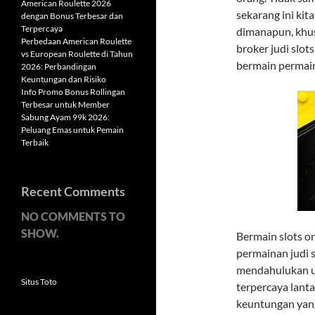
American Roulette 2026
sekarang ini ki
dengan Bonus Terbesar dan
Terpercaya
dimanapun, khus
Perbedaan American Roulette
broker judi slot
vs European Roulette di Tahun
bermain permain
2026: Perbandingan
Keuntungan dan Risiko
Info Promo Bonus Rollingan
Terbesar untuk Member
Sabung Ayam 99k 2026:
Peluang Emas untuk Pemain
Terbaik
Recent Comments
NO COMMENTS TO
SHOW.
Bermain slots o
permainan judi s
mendahulukan u
Situs Toto
terpercaya lant
keuntungan yang