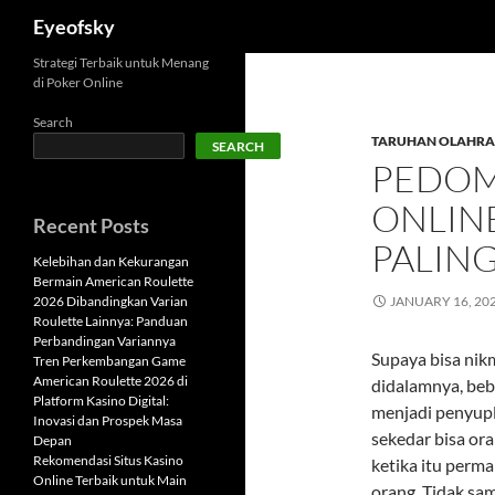
Search
Eyeofsky
Strategi Terbaik untuk Menang
di Poker Online
Search
TARUHAN OLAHR
SEARCH
PEDOM
ONLINE
Recent Posts
PALIN
Kelebihan dan Kekurangan
Bermain American Roulette
2026 Dibandingkan Varian
JANUARY 16, 20
Roulette Lainnya: Panduan
Perbandingan Variannya
Supaya bisa nik
Tren Perkembangan Game
American Roulette 2026 di
didalamnya, be
Platform Kasino Digital:
menjadi penyupl
Inovasi dan Prospek Masa
sekedar bisa ora
Depan
Rekomendasi Situs Kasino
ketika itu perm
Online Terbaik untuk Main
orang. Tidak sa