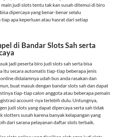
 main judi slots tentu tak kan susah ditemui di biro
e bisa dipercaya yang benar-benar selalu
iap apa keperluan atau hasrat dari setiap
el di Bandar Slots Sah serta
rcaya
uk jadi peserta biro judi slots sah serta bisa
a itu secara automatis tiap-tiap beberapa jenis
 online didalamnya udah bus anda rasakan dan
un, buat masuk dengan bandar slots sah dan dapat
astinya tiap-tiap calon anggota atau beberapa pemain
gistrasi account-nya terlebih dulu. Untungnya,
n judi slots yang dapat dipercaya serta sah tidak
 slotters susah karena banyak kelapangan yang
bih dari sarana pelayanan daftar slots terbaik.
ce slots online yang disajikan oleh agen judi slots