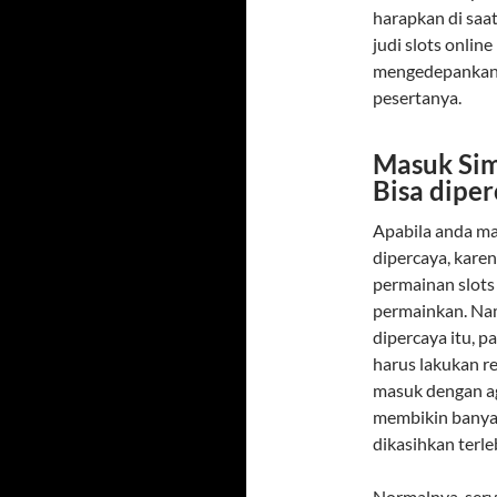
harapkan di saat
judi slots onlin
mengedepankan t
pesertanya.
Masuk Simp
Bisa dipe
Apabila anda mas
dipercaya, karen
permainan slots
permainkan. Nam
dipercaya itu, p
harus lakukan re
masuk dengan age
membikin banyak
dikasihkan terle
Normalnya, servi