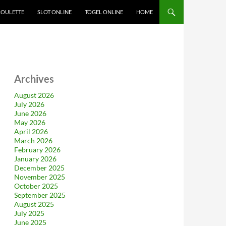
ROULETTE
SLOT ONLINE
TOGEL ONLINE
HOME
Archives
August 2026
July 2026
June 2026
May 2026
April 2026
March 2026
February 2026
January 2026
December 2025
November 2025
October 2025
September 2025
August 2025
July 2025
June 2025