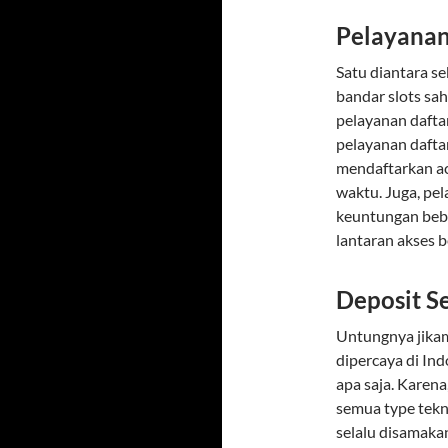
Pelayanan
Satu diantara se
bandar slots sah
pelayanan dafta
pelayanan daftar
mendaftarkan acc
waktu. Juga, pel
keuntungan bebe
lantaran akses b
Deposit 
Untungnya jikam
dipercaya di In
apa saja. Karena
semua type tekn
selalu disamakan