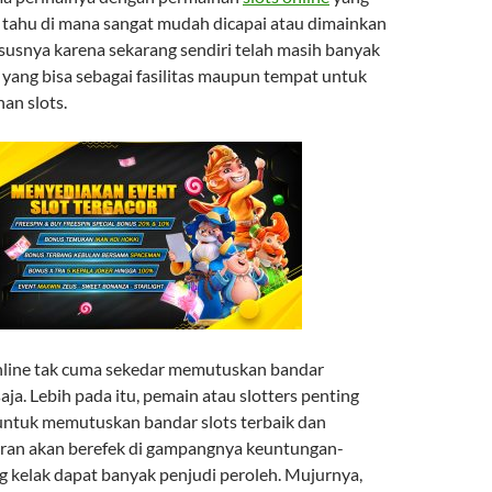
ta tahu di mana sangat mudah dicapai atau dimainkan
usnya karena sekarang sendiri telah masih banyak
s yang bisa sebagai fasilitas maupun tempat untuk
an slots.
nline tak cuma sekedar memutuskan bandar
aja. Lebih pada itu, pemain atau slotters penting
ntuk memutuskan bandar slots terbaik dan
aran akan berefek di gampangnya keuntungan-
 kelak dapat banyak penjudi peroleh. Mujurnya,