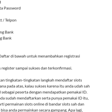
d
ata Password
 / Telpon
ng Bank
g Bank
/ Daftar di bawah untuk menambahkan registrasi
 register sampai sukses dan terkonfirmasi.
kan tingkatan-tingkatan langkah mendaftar slots
ana pada atas, kalau sukses karena itu anda udah sah
 sebagai peserta dengan mendapatkan pemakai ID.
da sudah mendaftarkan serta punya pemakai ID itu,
ti permainan slots online di bandar slots sah dan
a bisa anda permainkan secara gampang. Apa lagi,