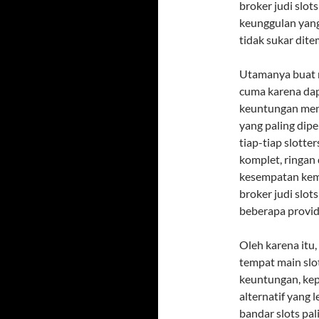
broker judi slot
keunggulan yang
tidak sukar dite
Utamanya buat m
cuma karena da
keuntungan menar
yang paling dip
tiap-tiap slotte
komplet, ringan
kesempatan keme
broker judi slot
beberapa provid
Oleh karena itu,
tempat main slo
keuntungan, ke
alternatif yang 
bandar slots pa