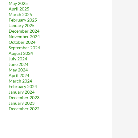
May 2025
April 2025
March 2025
February 2025
January 2025
December 2024
November 2024
October 2024
September 2024
August 2024
July 2024
June 2024
May 2024
April 2024
March 2024
February 2024
January 2024
December 2023
January 2023
December 2022