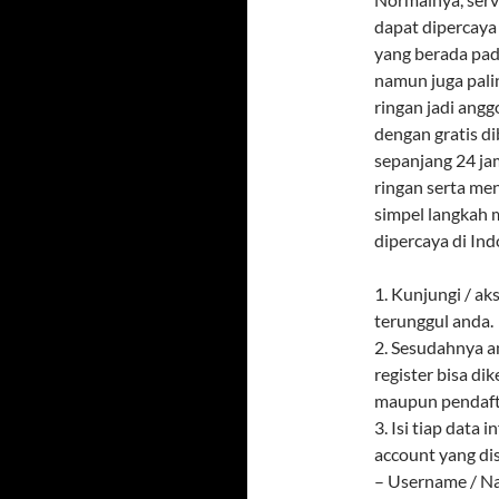
dapat dipercaya 
yang berada pada
namun juga pali
ringan jadi anggo
dengan gratis d
sepanjang 24 ja
ringan serta men
simpel langkah 
dipercaya di Ind
1. Kunjungi / ak
terunggul anda.
2. Sesudahnya an
register bisa di
maupun pendaft
3. Isi tiap data 
account yang d
– Username / N