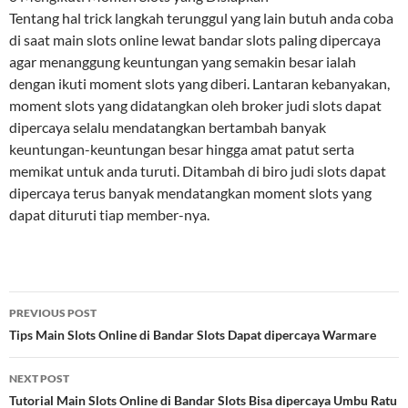
Tentang hal trick langkah terunggul yang lain butuh anda coba
di saat main slots online lewat bandar slots paling dipercaya
agar menanggung keuntungan yang semakin besar ialah
dengan ikuti moment slots yang diberi. Lantaran kebanyakan,
moment slots yang didatangkan oleh broker judi slots dapat
dipercaya selalu mendatangkan bertambah banyak
keuntungan-keuntungan besar hingga amat patut serta
memikat untuk anda turuti. Ditambah di biro judi slots dapat
dipercaya terus banyak mendatangkan moment slots yang
dapat dituruti tiap member-nya.
Post
PREVIOUS POST
navigation
Tips Main Slots Online di Bandar Slots Dapat dipercaya Warmare
NEXT POST
Tutorial Main Slots Online di Bandar Slots Bisa dipercaya Umbu Ratu