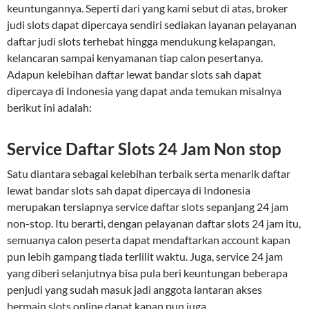
keuntungannya. Seperti dari yang kami sebut di atas, broker
judi slots dapat dipercaya sendiri sediakan layanan pelayanan
daftar judi slots terhebat hingga mendukung kelapangan,
kelancaran sampai kenyamanan tiap calon pesertanya.
Adapun kelebihan daftar lewat bandar slots sah dapat
dipercaya di Indonesia yang dapat anda temukan misalnya
berikut ini adalah:
Service Daftar Slots 24 Jam Non stop
Satu diantara sebagai kelebihan terbaik serta menarik daftar
lewat bandar slots sah dapat dipercaya di Indonesia
merupakan tersiapnya service daftar slots sepanjang 24 jam
non-stop. Itu berarti, dengan pelayanan daftar slots 24 jam itu,
semuanya calon peserta dapat mendaftarkan account kapan
pun lebih gampang tiada terlilit waktu. Juga, service 24 jam
yang diberi selanjutnya bisa pula beri keuntungan beberapa
penjudi yang sudah masuk jadi anggota lantaran akses
bermain slots online dapat kapan pun juga.