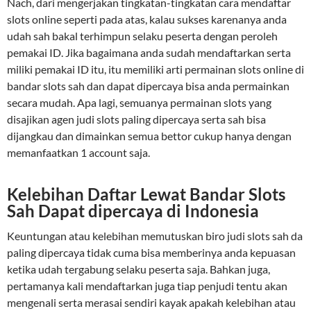
Nach, dari mengerjakan tingkatan-tingkatan cara mendaftar
slots online seperti pada atas, kalau sukses karenanya anda
udah sah bakal terhimpun selaku peserta dengan peroleh
pemakai ID. Jika bagaimana anda sudah mendaftarkan serta
miliki pemakai ID itu, itu memiliki arti permainan slots online di
bandar slots sah dan dapat dipercaya bisa anda permainkan
secara mudah. Apa lagi, semuanya permainan slots yang
disajikan agen judi slots paling dipercaya serta sah bisa
dijangkau dan dimainkan semua bettor cukup hanya dengan
memanfaatkan 1 account saja.
Kelebihan Daftar Lewat Bandar Slots
Sah Dapat dipercaya di Indonesia
Keuntungan atau kelebihan memutuskan biro judi slots sah da
paling dipercaya tidak cuma bisa memberinya anda kepuasan
ketika udah tergabung selaku peserta saja. Bahkan juga,
pertamanya kali mendaftarkan juga tiap penjudi tentu akan
mengenali serta merasai sendiri kayak apakah kelebihan atau