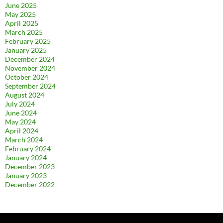
June 2025
May 2025
April 2025
March 2025
February 2025
January 2025
December 2024
November 2024
October 2024
September 2024
August 2024
July 2024
June 2024
May 2024
April 2024
March 2024
February 2024
January 2024
December 2023
January 2023
December 2022