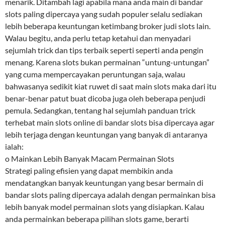
menarik. Ditambah lagi apabila mana anda main di bandar
slots paling dipercaya yang sudah populer selalu sediakan
lebih beberapa keuntungan ketimbang broker judi slots lain.
Walau begitu, anda perlu tetap ketahui dan menyadari
sejumlah trick dan tips terbaik seperti seperti anda pengin
menang. Karena slots bukan permainan “untung-untungan”
yang cuma mempercayakan peruntungan saja, walau
bahwasanya sedikit kiat ruwet di saat main slots maka dari itu
benar-benar patut buat dicoba juga oleh beberapa penjudi
pemula. Sedangkan, tentang hal sejumlah panduan trick
terhebat main slots online di bandar slots bisa dipercaya agar
lebih terjaga dengan keuntungan yang banyak di antaranya
ialah:
o Mainkan Lebih Banyak Macam Permainan Slots
Strategi paling efisien yang dapat membikin anda
mendatangkan banyak keuntungan yang besar bermain di
bandar slots paling dipercaya adalah dengan permainkan bisa
lebih banyak model permainan slots yang disiapkan. Kalau
anda permainkan beberapa pilihan slots game, berarti