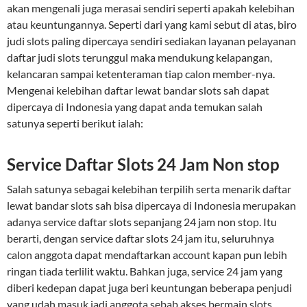
akan mengenali juga merasai sendiri seperti apakah kelebihan
atau keuntungannya. Seperti dari yang kami sebut di atas, biro
judi slots paling dipercaya sendiri sediakan layanan pelayanan
daftar judi slots terunggul maka mendukung kelapangan,
kelancaran sampai ketenteraman tiap calon member-nya.
Mengenai kelebihan daftar lewat bandar slots sah dapat
dipercaya di Indonesia yang dapat anda temukan salah
satunya seperti berikut ialah:
Service Daftar Slots 24 Jam Non stop
Salah satunya sebagai kelebihan terpilih serta menarik daftar
lewat bandar slots sah bisa dipercaya di Indonesia merupakan
adanya service daftar slots sepanjang 24 jam non stop. Itu
berarti, dengan service daftar slots 24 jam itu, seluruhnya
calon anggota dapat mendaftarkan account kapan pun lebih
ringan tiada terlilit waktu. Bahkan juga, service 24 jam yang
diberi kedepan dapat juga beri keuntungan beberapa penjudi
yang udah masuk jadi anggota sebab akses bermain slots