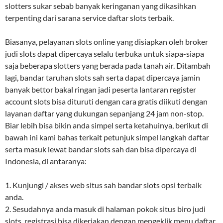
slotters sukar sebab banyak keringanan yang dikasihkan
terpenting dari sarana service daftar slots terbaik.
Biasanya, pelayanan slots online yang disiapkan oleh broker
judi slots dapat dipercaya selalu terbuka untuk siapa-siapa
saja beberapa slotters yang berada pada tanah air. Ditambah
lagi, bandar taruhan slots sah serta dapat dipercaya jamin
banyak bettor bakal ringan jadi peserta lantaran register
account slots bisa dituruti dengan cara gratis diikuti dengan
layanan daftar yang dukungan sepanjang 24 jam non-stop.
Biar lebih bisa bikin anda simpel serta ketahuinya, berikut di
bawah ini kami bahas terkait petunjuk simpel langkah daftar
serta masuk lewat bandar slots sah dan bisa dipercaya di
Indonesia, di antaranya:
1. Kunjungi / akses web situs sah bandar slots opsi terbaik
anda.
2. Sesudahnya anda masuk di halaman pokok situs biro judi
slots, registrasi bisa dikerjakan dengan mengeklik menu daftar