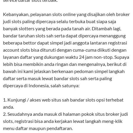
Kebanyakan, pelayanan slots online yang disajikan oleh broker
judi slots paling dipercaya selalu terbuka buat siapa saja
banyak slotters yang berada pada tanah air. Ditambah lagi,
bandar taruhan slots sah serta dapat dipercaya menanggung
beberapa bettor dapat simpel jadi anggota lantaran registrasi
account slots bisa dituruti dengan cuma-cuma diikuti dengan
layanan daftar yang dukungan waktu 24 jam non-stop. Supaya
lebih bisa membikin anda ringan dan mengenalnya, berikut di
bawah ini kami jelaskan berkenaan pedoman simpel langkah
daftar serta masuk lewat bandar slots sah serta paling
dipercaya di Indonesia, salah satunya:
1. Kunjungi / akses web situs sah bandar slots opsi terhebat
anda.
2. Sesudahnya anda masuk di halaman pokok situs broker judi
slots, registrasi bisa anda kerjakan lewat langkah meng-klik
menu daftar maupun pendaftaran.