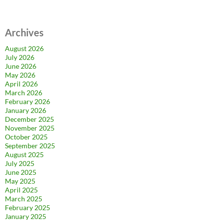
Archives
August 2026
July 2026
June 2026
May 2026
April 2026
March 2026
February 2026
January 2026
December 2025
November 2025
October 2025
September 2025
August 2025
July 2025
June 2025
May 2025
April 2025
March 2025
February 2025
January 2025