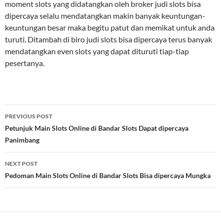
moment slots yang didatangkan oleh broker judi slots bisa
dipercaya selalu mendatangkan makin banyak keuntungan-
keuntungan besar maka begitu patut dan memikat untuk anda
turuti. Ditambah di biro judi slots bisa dipercaya terus banyak
mendatangkan even slots yang dapat dituruti tiap-tiap
pesertanya.
Post
PREVIOUS POST
navigation
Petunjuk Main Slots Online di Bandar Slots Dapat dipercaya
Panimbang
NEXT POST
Pedoman Main Slots Online di Bandar Slots Bisa dipercaya Mungka