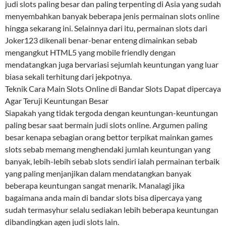
judi slots paling besar dan paling terpenting di Asia yang sudah
menyembahkan banyak beberapa jenis permainan slots online
hingga sekarang ini. Selainnya dari itu, permainan slots dari
Joker123 dikenali benar-benar enteng dimainkan sebab
mengangkut HTML5 yang mobile friendly dengan
mendatangkan juga bervariasi sejumlah keuntungan yang luar
biasa sekali terhitung dari jekpotnya.
Teknik Cara Main Slots Online di Bandar Slots Dapat dipercaya
Agar Teruji Keuntungan Besar
Siapakah yang tidak tergoda dengan keuntungan-keuntungan
paling besar saat bermain judi slots online. Argumen paling
besar kenapa sebagian orang bettor terpikat mainkan games
slots sebab memang menghendaki jumlah keuntungan yang
banyak, lebih-lebih sebab slots sendiri ialah permainan terbaik
yang paling menjanjikan dalam mendatangkan banyak
beberapa keuntungan sangat menarik. Manalagi jika
bagaimana anda main di bandar slots bisa dipercaya yang
sudah termasyhur selalu sediakan lebih beberapa keuntungan
dibandingkan agen judi slots lain.