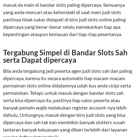
masuk da main di bandar slots paling dipercaya. Semuanya
yang anda mencari atau kehendaki di saat main judi slots
pastinya tidak sukar didapati di biro judi slots online paling
dipercaya yang benar-benar selalu menekankan tiap apa
kepentingan ataupun kemauan dari tiap-tiap pesertanya.
Tergabung Simpel di Bandar Slots Sah
serta Dapat dipercaya
Bila anda tergabung jadi peserta agen judi slots sah dan paling
dipercaya, karena itu secara automatis tiap macam-macam
permainan slots online didalamnya udah bus anda cicipi serta
permainkan. Tetapi, untuk masuk dengan bandar slots sah
serta bisa dipercaya itu, pastinya tiap calon peserta atau
banyak pemain wajib melakukan register account-nya lebih
dahulu. Untungnya, masuk dengan biro judi slots yang bisa
dipercaya dan sah tak kan membikin banyak slotters susah
lantaran banyak keluasaan yang diberi terlebih dari layanan
service daftar slots terbaik.