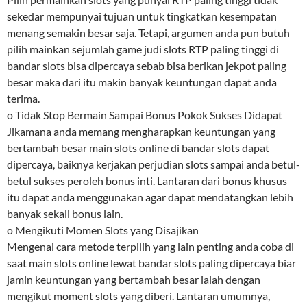
sekedar mempunyai tujuan untuk tingkatkan kesempatan
menang semakin besar saja. Tetapi, argumen anda pun butuh
pilih mainkan sejumlah game judi slots RTP paling tinggi di
bandar slots bisa dipercaya sebab bisa berikan jekpot paling
besar maka dari itu makin banyak keuntungan dapat anda
terima.
o Tidak Stop Bermain Sampai Bonus Pokok Sukses Didapat
Jikamana anda memang mengharapkan keuntungan yang
bertambah besar main slots online di bandar slots dapat
dipercaya, baiknya kerjakan perjudian slots sampai anda betul-
betul sukses peroleh bonus inti. Lantaran dari bonus khusus
itu dapat anda menggunakan agar dapat mendatangkan lebih
banyak sekali bonus lain.
o Mengikuti Momen Slots yang Disajikan
Mengenai cara metode terpilih yang lain penting anda coba di
saat main slots online lewat bandar slots paling dipercaya biar
jamin keuntungan yang bertambah besar ialah dengan
mengikut moment slots yang diberi. Lantaran umumnya,