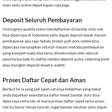
main slots online dapat kapan saja juga.
Deposit Seluruh Pembayaran
Untungnya apabila mana mendaftarkan di bandar slots sah
bisa dipercaya di Indonesia yaitu dapat deposit lewat macam
pembayaran apa saja. Sebab, broker judi slots online bisa
dipercaya menyiapkan seluruh macam metoda pembayaran
yang komplet maka bisa terus disinkronkan oleh seluruh
pesertanya baik itu daftar melalui deposit pulsa, rekening bank
atau mungkin deposit lewat e-wallet.
Proses Daftar Cepat dan Aman
Berikut ini ia yang jadi salah satunya kelebihan yang bakal
anda dapatkan seandainya daftar lewat bandar slots bisa
dipercaya serta sah, di mana proses daftar cepat serta aman.
Hal itu benar-benar lumrah, ingat bandar taruhan slots dapat