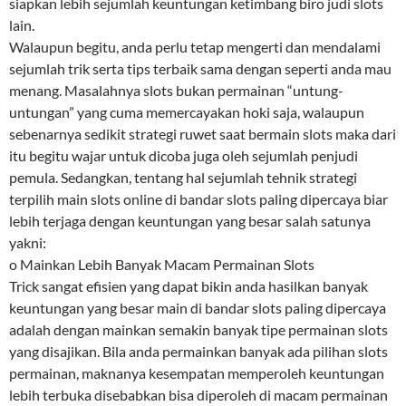
siapkan lebih sejumlah keuntungan ketimbang biro judi slots
lain.
Walaupun begitu, anda perlu tetap mengerti dan mendalami
sejumlah trik serta tips terbaik sama dengan seperti anda mau
menang. Masalahnya slots bukan permainan “untung-
untungan” yang cuma memercayakan hoki saja, walaupun
sebenarnya sedikit strategi ruwet saat bermain slots maka dari
itu begitu wajar untuk dicoba juga oleh sejumlah penjudi
pemula. Sedangkan, tentang hal sejumlah tehnik strategi
terpilih main slots online di bandar slots paling dipercaya biar
lebih terjaga dengan keuntungan yang besar salah satunya
yakni:
o Mainkan Lebih Banyak Macam Permainan Slots
Trick sangat efisien yang dapat bikin anda hasilkan banyak
keuntungan yang besar main di bandar slots paling dipercaya
adalah dengan mainkan semakin banyak tipe permainan slots
yang disajikan. Bila anda permainkan banyak ada pilihan slots
permainan, maknanya kesempatan memperoleh keuntungan
lebih terbuka disebabkan bisa diperoleh di macam permainan