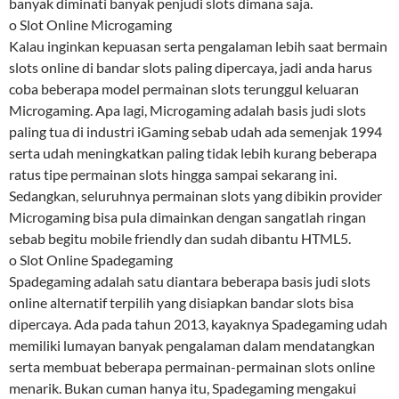
banyak diminati banyak penjudi slots dimana saja.
o Slot Online Microgaming
Kalau inginkan kepuasan serta pengalaman lebih saat bermain
slots online di bandar slots paling dipercaya, jadi anda harus
coba beberapa model permainan slots terunggul keluaran
Microgaming. Apa lagi, Microgaming adalah basis judi slots
paling tua di industri iGaming sebab udah ada semenjak 1994
serta udah meningkatkan paling tidak lebih kurang beberapa
ratus tipe permainan slots hingga sampai sekarang ini.
Sedangkan, seluruhnya permainan slots yang dibikin provider
Microgaming bisa pula dimainkan dengan sangatlah ringan
sebab begitu mobile friendly dan sudah dibantu HTML5.
o Slot Online Spadegaming
Spadegaming adalah satu diantara beberapa basis judi slots
online alternatif terpilih yang disiapkan bandar slots bisa
dipercaya. Ada pada tahun 2013, kayaknya Spadegaming udah
memiliki lumayan banyak pengalaman dalam mendatangkan
serta membuat beberapa permainan-permainan slots online
menarik. Bukan cuman hanya itu, Spadegaming mengakui