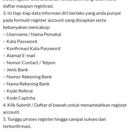
daftar maupun registrasi.
3. Isi tiap-tiap data informasi diri berlaku yang anda punyai
pada formulir register account yang disiapkan serta
kebanyakan mencakup:
– Username / Nama Pemakai
– Kata Password
– Konfirmasi Kata Password
– Alamat E-mail
– Nomor Contact / Telpon
– Jenis Bank
– Nomor Rekening Bank
– Nama Rekening Bank
– Kode Referal
– Kode Captcha
4. Klik Submit / Daftar di bawah untuk menambahkan register
account.
5. Tunggu proses register hingga sampai sukses dan
terkonfirmasi.