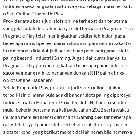
Indonesia sekarang salah satunya yaitu sebagaimana berikut:
o Slot Online Pragmatic Play
Provider atau basis judi slots online terhebat dan terutama
yang jelas udah diketahui banyak slotters ialah Pragmatic Play.
Pragmatic Play telah meningkatkan sekitar lebih dari pada
beberapa ratus tipe permainan slots sampai saat ini maka dari
itu membuat didaulat jadi perusahaan pemasok games slots
paling besar di industri iGaming. Juga tidak cuma hanya itu,
Pragmatic Play pun meningkatkan beberapa game judi slots
gacor gampang raih kemenangan dengan RTP paling tinggi.
o Slot Online Habanero
Selain Pragmatic Play, prlatform judi slots online rujukan
terbaik lain di mana pula ada di bandar slots paling dipercaya
Indonesia ialah Habanero. Provider slots Habanero sendiri
mulai bekerja pertamanya kali pada tahun 2012 serta waktu
ini udah memiliki lisensi dari Malta Gaming. Sekitar beberapa
ratus lebih type games slots terhebat telah dirintis provider
slots terkenal yang berikut maka tidaklah heran bila namanya