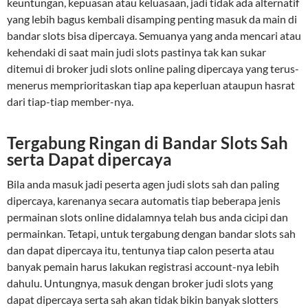
keuntungan, kepuasan atau keluasaan, jadi tidak ada alternatif
yang lebih bagus kembali disamping penting masuk da main di
bandar slots bisa dipercaya. Semuanya yang anda mencari atau
kehendaki di saat main judi slots pastinya tak kan sukar
ditemui di broker judi slots online paling dipercaya yang terus-
menerus memprioritaskan tiap apa keperluan ataupun hasrat
dari tiap-tiap member-nya.
Tergabung Ringan di Bandar Slots Sah
serta Dapat dipercaya
Bila anda masuk jadi peserta agen judi slots sah dan paling
dipercaya, karenanya secara automatis tiap beberapa jenis
permainan slots online didalamnya telah bus anda cicipi dan
permainkan. Tetapi, untuk tergabung dengan bandar slots sah
dan dapat dipercaya itu, tentunya tiap calon peserta atau
banyak pemain harus lakukan registrasi account-nya lebih
dahulu. Untungnya, masuk dengan broker judi slots yang
dapat dipercaya serta sah akan tidak bikin banyak slotters