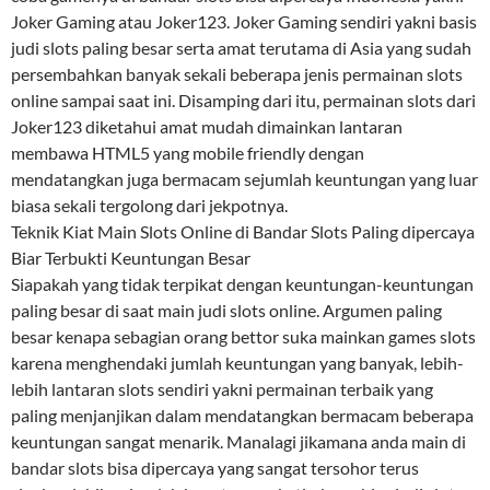
Joker Gaming atau Joker123. Joker Gaming sendiri yakni basis
judi slots paling besar serta amat terutama di Asia yang sudah
persembahkan banyak sekali beberapa jenis permainan slots
online sampai saat ini. Disamping dari itu, permainan slots dari
Joker123 diketahui amat mudah dimainkan lantaran
membawa HTML5 yang mobile friendly dengan
mendatangkan juga bermacam sejumlah keuntungan yang luar
biasa sekali tergolong dari jekpotnya.
Teknik Kiat Main Slots Online di Bandar Slots Paling dipercaya
Biar Terbukti Keuntungan Besar
Siapakah yang tidak terpikat dengan keuntungan-keuntungan
paling besar di saat main judi slots online. Argumen paling
besar kenapa sebagian orang bettor suka mainkan games slots
karena menghendaki jumlah keuntungan yang banyak, lebih-
lebih lantaran slots sendiri yakni permainan terbaik yang
paling menjanjikan dalam mendatangkan bermacam beberapa
keuntungan sangat menarik. Manalagi jikamana anda main di
bandar slots bisa dipercaya yang sangat tersohor terus