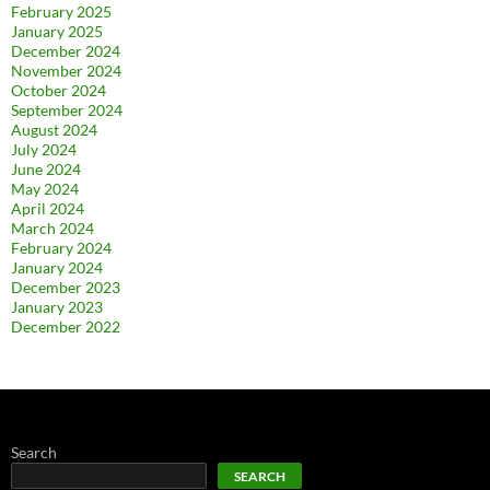
February 2025
January 2025
December 2024
November 2024
October 2024
September 2024
August 2024
July 2024
June 2024
May 2024
April 2024
March 2024
February 2024
January 2024
December 2023
January 2023
December 2022
Search
SEARCH