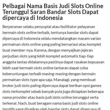
Pelbagai Nama Basis Judi Slots Online
Terunggul Saran Bandar Slots Dapat
dipercaya di Indonesia
Berperanan selaku penyuplai atau fasilitator pelayanan
bermain slots online terbaik, tentunya bandar slots dapat
dipercaya di Indonesia selalu mendatangkan macam varian
permainan slots online yang paling bervariasi atau komplet
buat member-nya. Karena, dengan menyajikan jejeran
perjudian slots yang lebih komplet automatis tiap-tiap
anggota lantas didalamnya pastinya dapat rasakan kepuasan
lebih saat bermain slots online lantaran dapat coba
keberuntungan terbaik masing-masing dengan bermain
permainan slots type apa saja. Manalagi, yang membuat
broker judi slots paling dipercaya dapat berikan opsi games
slots terkomplet sebab banyak pula juga disiapkan beberapa
nama provider atau basis judi slots online terunggul serta
terkenal. Nach, buat beragam nama basis judi slots online
terpilih yang disajikan oleh bandar slots dapat dipercaya di