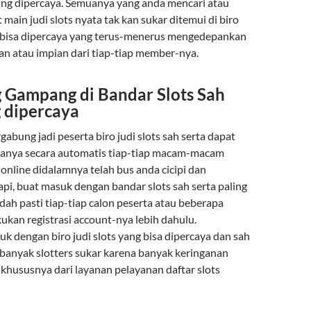
ling dipercaya. Semuanya yang anda mencari atau
 main judi slots nyata tak kan sukar ditemui di biro
ne bisa dipercaya yang terus-menerus mengedepankan
an atau impian dari tiap-tiap member-nya.
 Gampang di Bandar Slots Sah
g dipercaya
gabung jadi peserta biro judi slots sah serta dapat
nanya secara automatis tiap-tiap macam-macam
online didalamnya telah bus anda cicipi dan
pi, buat masuk dengan bandar slots sah serta paling
udah pasti tiap-tiap calon peserta atau beberapa
ukan registrasi account-nya lebih dahulu.
k dengan biro judi slots yang bisa dipercaya dan sah
 banyak slotters sukar karena banyak keringanan
 khususnya dari layanan pelayanan daftar slots