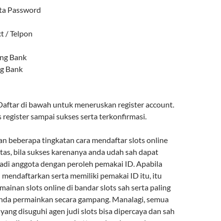
ata Password
 / Telpon
ng Bank
g Bank
 Daftar di bawah untuk meneruskan register account.
 register sampai sukses serta terkonfirmasi.
an beberapa tingkatan cara mendaftar slots online
as, bila sukses karenanya anda udah sah dapat
di anggota dengan peroleh pemakai ID. Apabila
mendaftarkan serta memiliki pemakai ID itu, itu
rmainan slots online di bandar slots sah serta paling
anda permainkan secara gampang. Manalagi, semua
yang disuguhi agen judi slots bisa dipercaya dan sah