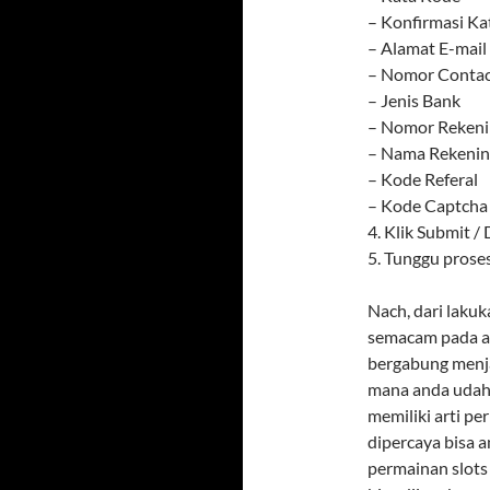
– Konfirmasi K
– Alamat E-mail
– Nomor Contact
– Jenis Bank
– Nomor Rekeni
– Nama Rekenin
– Kode Referal
– Kode Captcha
4. Klik Submit /
5. Tunggu proses
Nach, dari lakuk
semacam pada at
bergabung menja
mana anda udah 
memiliki arti pe
dipercaya bisa 
permainan slots 