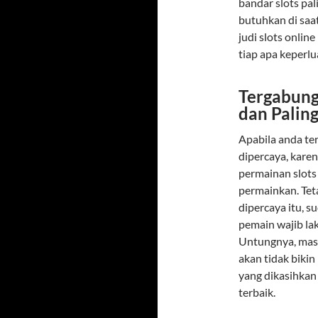
bandar slots pa
butuhkan di saat
judi slots onli
tiap apa keperlu
Tergabung
dan Palin
Apabila anda ter
dipercaya, kare
permainan slots 
permainkan. Teta
dipercaya itu, s
pemain wajib lak
Untungnya, masu
akan tidak bikin
yang dikasihkan
terbaik.