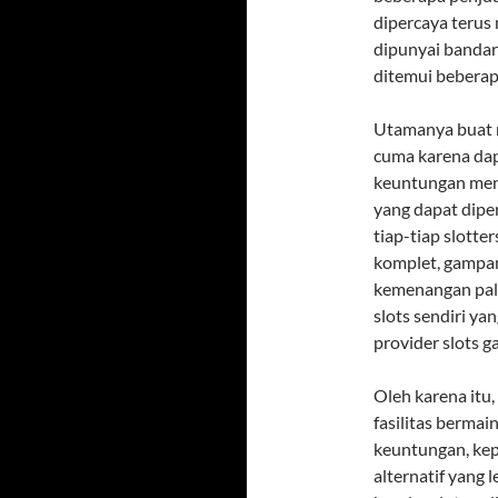
dipercaya terus
dipunyai bandar 
ditemui beberap
Utamanya buat 
cuma karena da
keuntungan menar
yang dapat dip
tiap-tiap slotte
komplet, gampa
kemenangan palin
slots sendiri ya
provider slots g
Oleh karena itu,
fasilitas bermai
keuntungan, ke
alternatif yang 