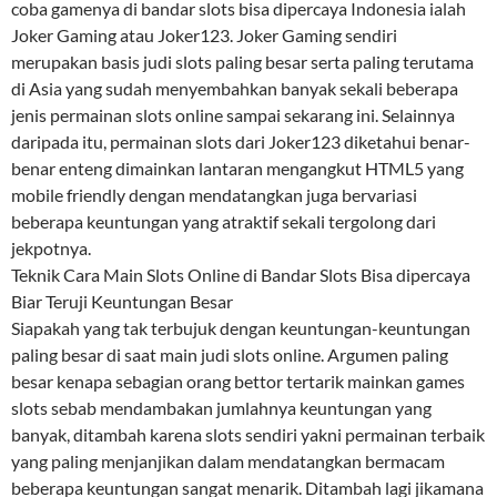
coba gamenya di bandar slots bisa dipercaya Indonesia ialah
Joker Gaming atau Joker123. Joker Gaming sendiri
merupakan basis judi slots paling besar serta paling terutama
di Asia yang sudah menyembahkan banyak sekali beberapa
jenis permainan slots online sampai sekarang ini. Selainnya
daripada itu, permainan slots dari Joker123 diketahui benar-
benar enteng dimainkan lantaran mengangkut HTML5 yang
mobile friendly dengan mendatangkan juga bervariasi
beberapa keuntungan yang atraktif sekali tergolong dari
jekpotnya.
Teknik Cara Main Slots Online di Bandar Slots Bisa dipercaya
Biar Teruji Keuntungan Besar
Siapakah yang tak terbujuk dengan keuntungan-keuntungan
paling besar di saat main judi slots online. Argumen paling
besar kenapa sebagian orang bettor tertarik mainkan games
slots sebab mendambakan jumlahnya keuntungan yang
banyak, ditambah karena slots sendiri yakni permainan terbaik
yang paling menjanjikan dalam mendatangkan bermacam
beberapa keuntungan sangat menarik. Ditambah lagi jikamana