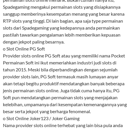
Spadegaming mengakui permainan slots yang disiapkannya
sanggup memberinya kesempatan menang yang besar karena
RTP slots yang tinggi. Di lain bagian, apa saja type permainan
slots dari Spadegaming yang kedepannya anda permainkan
pastilah tawarkan pengalaman lebih memberikan kepuasan
dengan jekpot paling besarnya.
o Slot Online PG Soft
Provider slots online PG Soft atau yang memiliki nama Pocket
Permainan Soft ini ikut memeriahkan industri judi slots di
tahun 2015. Meski bila diperbandingkan dengan sejumlah
provider slots lain, PG Soft termasuk masih lumayan anyar
akan tetapi begitu produktif mendatangkan banyak beberapa
jenis permainan slots online. Juga tidak cuma hanya itu, PG
Soft pun mendatangkan permainan slots yang menjajakan
kelebihan, umpamanya dari kesempatan kemenangannya yang
besar serta jekpot yang berharga fenomenal.
o Slot Online Joker123 / Joker Gaming
Nama provider slots online terhebat yang lain bisa pula anda