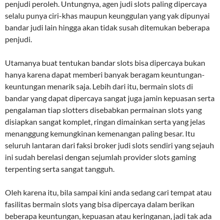
penjudi peroleh. Untungnya, agen judi slots paling dipercaya
selalu punya ciri-khas maupun keunggulan yang yak dipunyai
bandar judi lain hingga akan tidak susah ditemukan beberapa
penjudi.
Utamanya buat tentukan bandar slots bisa dipercaya bukan
hanya karena dapat memberi banyak beragam keuntungan-
keuntungan menarik saja. Lebih dari itu, bermain slots di
bandar yang dapat dipercaya sangat juga jamin kepuasan serta
pengalaman tiap slotters disebabkan permainan slots yang
disiapkan sangat komplet, ringan dimainkan serta yang jelas
menanggung kemungkinan kemenangan paling besar. Itu
seluruh lantaran dari faksi broker judi slots sendiri yang sejauh
ini sudah berelasi dengan sejumlah provider slots gaming
terpenting serta sangat tangguh.
Oleh karena itu, bila sampai kini anda sedang cari tempat atau
fasilitas bermain slots yang bisa dipercaya dalam berikan
beberapa keuntungan, kepuasan atau keringanan, jadi tak ada