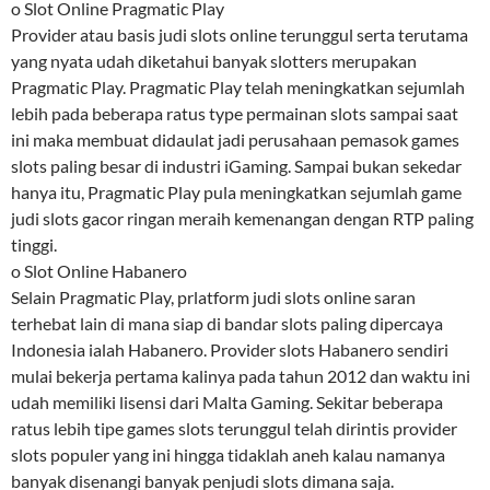
o Slot Online Pragmatic Play
Provider atau basis judi slots online terunggul serta terutama
yang nyata udah diketahui banyak slotters merupakan
Pragmatic Play. Pragmatic Play telah meningkatkan sejumlah
lebih pada beberapa ratus type permainan slots sampai saat
ini maka membuat didaulat jadi perusahaan pemasok games
slots paling besar di industri iGaming. Sampai bukan sekedar
hanya itu, Pragmatic Play pula meningkatkan sejumlah game
judi slots gacor ringan meraih kemenangan dengan RTP paling
tinggi.
o Slot Online Habanero
Selain Pragmatic Play, prlatform judi slots online saran
terhebat lain di mana siap di bandar slots paling dipercaya
Indonesia ialah Habanero. Provider slots Habanero sendiri
mulai bekerja pertama kalinya pada tahun 2012 dan waktu ini
udah memiliki lisensi dari Malta Gaming. Sekitar beberapa
ratus lebih tipe games slots terunggul telah dirintis provider
slots populer yang ini hingga tidaklah aneh kalau namanya
banyak disenangi banyak penjudi slots dimana saja.