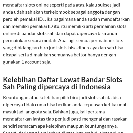
mendaftar slots online seperti pada atas, kalau sukses jadi
anda udah sah akan terkelompok sebagai anggota dengan
peroleh pemakai ID. Jika bagaimana anda sudah mendaftarkan
dan memiliki pemakai ID itu, itu memiliki arti permainan slots
online di bandar slots sah dan dapat dipercaya bisa anda
permainkan secara mudah. Apa lagi, semua permainan slots
yang dihidangkan biro judi slots bisa dipercaya dan sah bisa
dicapai serta dimainkan semuanya bettor hanya dengan
gunakan 1 account saja.
Kelebihan Daftar Lewat Bandar Slots
Sah Paling dipercaya di Indonesia
Keuntungan atau kelebihan pilih biro judi slots sah da bisa
dipercaya tidak cuma bisa berikan anda kepuasan ketika udah
masuk jadi anggota saja. Bahkan juga, kali pertama
mendaftarkan lantas tiap penjudi pasti mengenal dan rasakan
sendiri semacam apa kelebihan maupun keuntungannya.
Seperti dari yang kami sebut di atas, broker judi slots paling