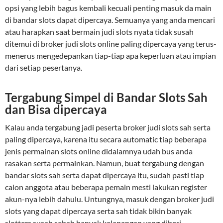
opsi yang lebih bagus kembali kecuali penting masuk da main
di bandar slots dapat dipercaya. Semuanya yang anda mencari
atau harapkan saat bermain judi slots nyata tidak susah
ditemui di broker judi slots online paling dipercaya yang terus-
menerus mengedepankan tiap-tiap apa keperluan atau impian
dari setiap pesertanya.
Tergabung Simpel di Bandar Slots Sah
dan Bisa dipercaya
Kalau anda tergabung jadi peserta broker judi slots sah serta
paling dipercaya, karena itu secara automatic tiap beberapa
jenis permainan slots online didalamnya udah bus anda
rasakan serta permainkan. Namun, buat tergabung dengan
bandar slots sah serta dapat dipercaya itu, sudah pasti tiap
calon anggota atau beberapa pemain mesti lakukan register
akun-nya lebih dahulu. Untungnya, masuk dengan broker judi
slots yang dapat dipercaya serta sah tidak bikin banyak
slotters susah sebab banyak kelapangan yang diberi