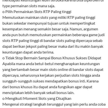
type permainan slots mana saja.
o Pilih Permainkan Slots RTP Paling tinggi
Memutuskan mainkan slots yang miliki RTP paling tinggi
bukan sekedar mempunyai tujuan untuk mempertingkat
kesempatan menang semakin besar saja. Namun, argumen
anda pun butuh memutuskan permainkan beberapa game judi
slots RTP paling tinggi di bandar slots paling dipercaya sebab
dapat berikan jekpot paling besar maka dari itu makin banyak
keuntungan dapat anda terima.
o Tidak Stop Bermain Sampai Bonus Khusus Sukses Didapat
Apabila mana anda betul-betul mengharapkan keuntungan
yang bertambah besar main slots online di bandar slots dapat
dipercaya, seharusnya kerjakan perjudian slots hingga anda
sungguh-sungguh sukses mendapatkan bonus inti. Karena
dari bonus khusus itu dapat anda fungsikan agar dapat
menciptakan lebih banyak sekali bonus lain.
o Mengikuti Moment Slots yang Disajikan
Mengenai strategi langkah terunggul yang lain perlu anda coba