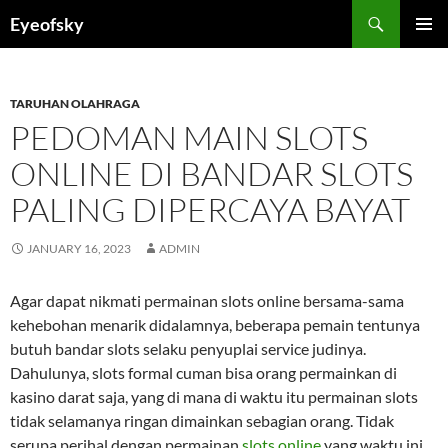
Eyeofsky
SKIP
PRIMAR
TO
MENU
CONTENT
TARUHAN OLAHRAGA
PEDOMAN MAIN SLOTS
ONLINE DI BANDAR SLOTS
PALING DIPERCAYA BAYAT
JANUARY 16, 2023
ADMIN
Agar dapat nikmati permainan slots online bersama-sama
kehebohan menarik didalamnya, beberapa pemain tentunya
butuh bandar slots selaku penyuplai service judinya.
Dahulunya, slots formal cuman bisa orang permainkan di
kasino darat saja, yang di mana di waktu itu permainan slots
tidak selamanya ringan dimainkan sebagian orang. Tidak
serupa perihal dengan permainan
slots online
yang waktu ini