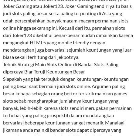
Joker Gaming atau Joker123. Joker Gaming sendiri yaitu basis
judi slots paling besar serta paling terpenting di Asia yang
udah persembahkan banyak macam-macam permainan slots
online hingga sekarang ini. Kecuali dari itu, permainan slots
dari Joker123 diketahui benar-benar mudah dimainkan karena
mengangkat HTML5 yang mobile friendly dengan
mendatangkan juga bervariasi sejumlah keuntungan yang luar
biasa sekali terhitung dari jekpotnya.
Tehnik Strategi Main Slots Online di Bandar Slots Paling
dipercaya Biar Teruji Keuntungan Besar
Siapakah yang tak terbujuk dengan keuntungan-keuntungan
paling besar saat bermain judi slots online. Argumen paling
besar kenapa sebagian orang bettor tertarik mainkan games
slots sebab mengharapkan jumlahnya keuntungan yang
banyak, lebih-lebih karena slots sendiri merupakan permainan
terhebat yang paling prospektif dalam mendatangkan
bervariasi beberapa keuntungan sangat menarik. Manalagi
jikamana anda main di bandar slots dapat dipercaya yang