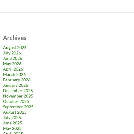
Archives
August 2026
July 2026
June 2026
May 2026
April 2026
March 2026
February 2026
January 2026
December 2025
November 2025
October 2025
September 2025
August 2025
July 2025
June 2025
May 2025
April 2025