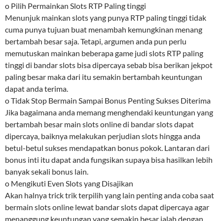
o Pilih Permainkan Slots RTP Paling tinggi
Menunjuk mainkan slots yang punya RTP paling tinggi tidak
cuma punya tujuan buat menambah kemungkinan menang
bertambah besar saja. Tetapi, argumen anda pun perlu
memutuskan mainkan beberapa game judi slots RTP paling
tinggi di bandar slots bisa dipercaya sebab bisa berikan jekpot
paling besar maka dari itu semakin bertambah keuntungan
dapat anda terima.
o Tidak Stop Bermain Sampai Bonus Penting Sukses Diterima
Jika bagaimana anda memang menghendaki keuntungan yang
bertambah besar main slots online di bandar slots dapat
dipercaya, baiknya melakukan perjudian slots hingga anda
betul-betul sukses mendapatkan bonus pokok. Lantaran dari
bonus inti itu dapat anda fungsikan supaya bisa hasilkan lebih
banyak sekali bonus lain.
o Mengikuti Even Slots yang Disajikan
Akan halnya trick trik terpilih yang lain penting anda coba saat
bermain slots online lewat bandar slots dapat dipercaya agar
menanggung keuntungan yang semakin besar ialah dengan