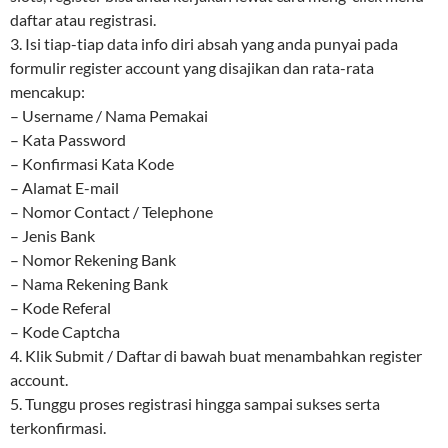
daftar atau registrasi.
3. Isi tiap-tiap data info diri absah yang anda punyai pada
formulir register account yang disajikan dan rata-rata
mencakup:
– Username / Nama Pemakai
– Kata Password
– Konfirmasi Kata Kode
– Alamat E-mail
– Nomor Contact / Telephone
– Jenis Bank
– Nomor Rekening Bank
– Nama Rekening Bank
– Kode Referal
– Kode Captcha
4. Klik Submit / Daftar di bawah buat menambahkan register
account.
5. Tunggu proses registrasi hingga sampai sukses serta
terkonfirmasi.