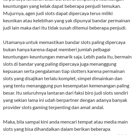
keuntungan yang kelak dapat beberapa penjudi temukan.
Mujurnya, agen judi slots dapat dipercaya terus miliki
keunikan atau kelebihan yang yak dipunyai bandar permainan
judi lain maka dari itu tidak susah ditemui beberapa penjudi.
Utamanya untuk memastikan bandar slots paling dipercaya
bukan hanya karena dapat memberi jumlah pelbagai
keuntungan-keuntungan menarik saja. Lebih pada itu, bermain
slots di bandar yang paling dipercaya juga menanggung
kepuasan serta pengalaman tiap slotters karena permainan
slots yang disajikan terlalu komplet, simpel dimainkan dan
yang tentu menanggung pun kesempatan kemenangan paling
besar. Itu seluruhnya lantaran dari faksi biro judi slots sendiri
yang sekian lama ini udah berpartner dengan adanya banyak
provider slots gaming terpenting dan amat andal.
Maka, bila sampai kini anda mencari tempat atau media main
slots yang bisa dihandalkan dalam berikan beberapa