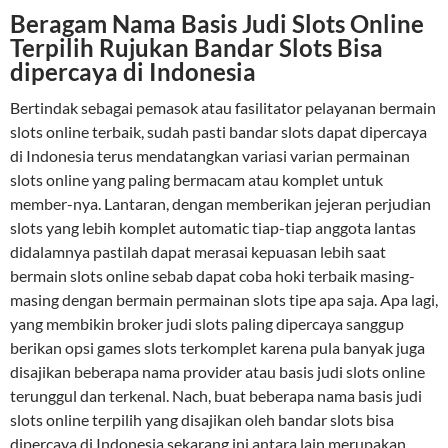
Beragam Nama Basis Judi Slots Online
Terpilih Rujukan Bandar Slots Bisa
dipercaya di Indonesia
Bertindak sebagai pemasok atau fasilitator pelayanan bermain
slots online terbaik, sudah pasti bandar slots dapat dipercaya
di Indonesia terus mendatangkan variasi varian permainan
slots online yang paling bermacam atau komplet untuk
member-nya. Lantaran, dengan memberikan jejeran perjudian
slots yang lebih komplet automatic tiap-tiap anggota lantas
didalamnya pastilah dapat merasai kepuasan lebih saat
bermain slots online sebab dapat coba hoki terbaik masing-
masing dengan bermain permainan slots tipe apa saja. Apa lagi,
yang membikin broker judi slots paling dipercaya sanggup
berikan opsi games slots terkomplet karena pula banyak juga
disajikan beberapa nama provider atau basis judi slots online
terunggul dan terkenal. Nach, buat beberapa nama basis judi
slots online terpilih yang disajikan oleh bandar slots bisa
dipercaya di Indonesia sekarang ini antara lain merupakan