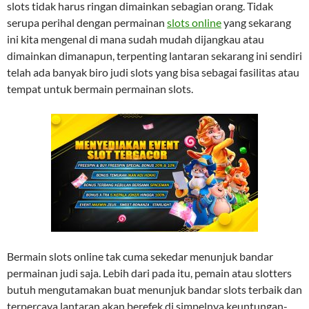
slots tidak harus ringan dimainkan sebagian orang. Tidak
serupa perihal dengan permainan
slots online
yang sekarang
ini kita mengenal di mana sudah mudah dijangkau atau
dimainkan dimanapun, terpenting lantaran sekarang ini sendiri
telah ada banyak biro judi slots yang bisa sebagai fasilitas atau
tempat untuk bermain permainan slots.
Bermain slots online tak cuma sekedar menunjuk bandar
permainan judi saja. Lebih dari pada itu, pemain atau slotters
butuh mengutamakan buat menunjuk bandar slots terbaik dan
terpercaya lantaran akan berefek di simpelnya keuntungan-