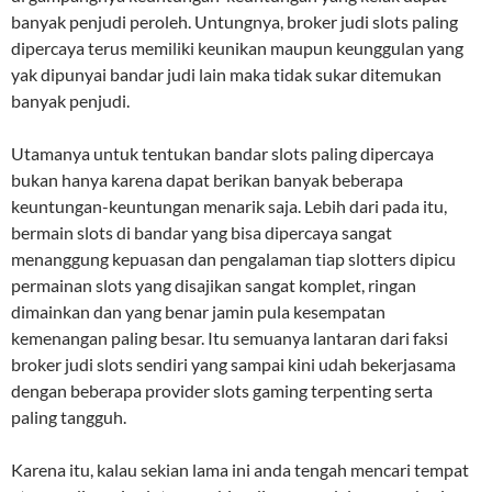
banyak penjudi peroleh. Untungnya, broker judi slots paling
dipercaya terus memiliki keunikan maupun keunggulan yang
yak dipunyai bandar judi lain maka tidak sukar ditemukan
banyak penjudi.
Utamanya untuk tentukan bandar slots paling dipercaya
bukan hanya karena dapat berikan banyak beberapa
keuntungan-keuntungan menarik saja. Lebih dari pada itu,
bermain slots di bandar yang bisa dipercaya sangat
menanggung kepuasan dan pengalaman tiap slotters dipicu
permainan slots yang disajikan sangat komplet, ringan
dimainkan dan yang benar jamin pula kesempatan
kemenangan paling besar. Itu semuanya lantaran dari faksi
broker judi slots sendiri yang sampai kini udah bekerjasama
dengan beberapa provider slots gaming terpenting serta
paling tangguh.
Karena itu, kalau sekian lama ini anda tengah mencari tempat