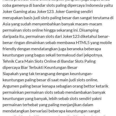
coba gamenya di bandar slots paling dipercaya Indonesia yaitu
Joker Gaming atau Joker123. Joker Gaming sendiri
merupakan basis judi slots paling besar dan sangat terutama di
Asia yang sudah menyembahkan banyak macam-macam
permainan slots online hingga sekarang ini. Disamping
daripada itu, permainan slots dari Joker123 diketahui benar-
benar ringan dimainkan sebab membawa HTML5 yang mobile
friendly dengan mendatangkan juga beraneka beberapa
keuntungan yang bagus sekali termaksud dari jekpotnya.
Tehnik Cara Main Slots Online di Bandar Slots Paling
dipercaya Biar Terbukti Keuntungan Besar
Siapakah yang tak terangsang dengan keuntungan-
keuntungan paling besar di saat main judi slots online.
Argumen paling besar kenapa sebagian orang bettor ketarik
permainkan permainan slots sebab mendambakan banyak
keuntungan yang banyak, lebih sebab slots sendiri yakni
permainan terhebat yang paling menjanjikan dalam
mendatangkan bervariasi beberapa keuntungan sangat