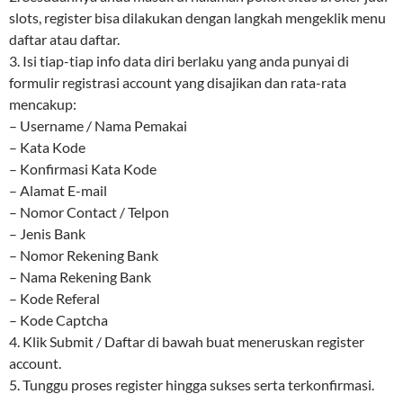
slots, register bisa dilakukan dengan langkah mengeklik menu
daftar atau daftar.
3. Isi tiap-tiap info data diri berlaku yang anda punyai di
formulir registrasi account yang disajikan dan rata-rata
mencakup:
– Username / Nama Pemakai
– Kata Kode
– Konfirmasi Kata Kode
– Alamat E-mail
– Nomor Contact / Telpon
– Jenis Bank
– Nomor Rekening Bank
– Nama Rekening Bank
– Kode Referal
– Kode Captcha
4. Klik Submit / Daftar di bawah buat meneruskan register
account.
5. Tunggu proses register hingga sukses serta terkonfirmasi.