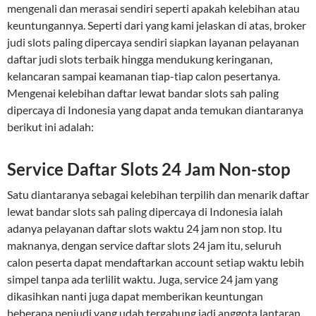
mengenali dan merasai sendiri seperti apakah kelebihan atau
keuntungannya. Seperti dari yang kami jelaskan di atas, broker
judi slots paling dipercaya sendiri siapkan layanan pelayanan
daftar judi slots terbaik hingga mendukung keringanan,
kelancaran sampai keamanan tiap-tiap calon pesertanya.
Mengenai kelebihan daftar lewat bandar slots sah paling
dipercaya di Indonesia yang dapat anda temukan diantaranya
berikut ini adalah:
Service Daftar Slots 24 Jam Non-stop
Satu diantaranya sebagai kelebihan terpilih dan menarik daftar
lewat bandar slots sah paling dipercaya di Indonesia ialah
adanya pelayanan daftar slots waktu 24 jam non stop. Itu
maknanya, dengan service daftar slots 24 jam itu, seluruh
calon peserta dapat mendaftarkan account setiap waktu lebih
simpel tanpa ada terlilit waktu. Juga, service 24 jam yang
dikasihkan nanti juga dapat memberikan keuntungan
beberapa penjudi yang udah tergabung jadi anggota lantaran