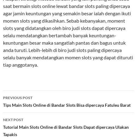
saat bermain slots online lewat bandar slots paling dipercaya
agar jamin keuntungan yang semakin besar ialah dengan ikuti
momen slots yang dikasihkan. Sebab kebanyakan, moment
slots yang didatangkan oleh biro judi slots dapat dipercaya
selalu mendatangkan bertambah banyak keuntungan-
keuntungan besar maka sangatlah pantas dan bagus untuk
anda turuti. Lebih-lebih di biro judi slots paling dipercaya
selalu banyak mendatangkan momen slots yang dapat dituruti
tiap anggotanya.
Post
PREVIOUS POST
navigation
Tips Main Slots Online di Bandar Slots Bisa dipercaya Fatuleu Barat
NEXT POST
Tutorial Main Slots Online di Bandar Slots Dapat dipercaya Ulakan
Tapakis