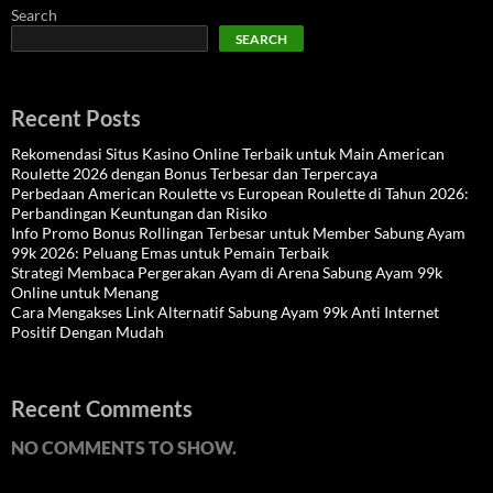
Search
SEARCH
Recent Posts
Rekomendasi Situs Kasino Online Terbaik untuk Main American
Roulette 2026 dengan Bonus Terbesar dan Terpercaya
Perbedaan American Roulette vs European Roulette di Tahun 2026:
Perbandingan Keuntungan dan Risiko
Info Promo Bonus Rollingan Terbesar untuk Member Sabung Ayam
99k 2026: Peluang Emas untuk Pemain Terbaik
Strategi Membaca Pergerakan Ayam di Arena Sabung Ayam 99k
Online untuk Menang
Cara Mengakses Link Alternatif Sabung Ayam 99k Anti Internet
Positif Dengan Mudah
Recent Comments
NO COMMENTS TO SHOW.