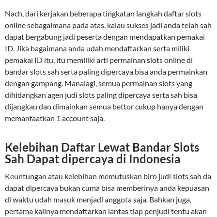
Nach, dari kerjakan beberapa tingkatan langkah daftar slots
online sebagaimana pada atas, kalau sukses jadi anda telah sah
dapat bergabung jadi peserta dengan mendapatkan pemakai
ID. Jika bagaimana anda udah mendaftarkan serta miliki
pemakai ID itu, itu memiliki arti permainan slots online di
bandar slots sah serta paling dipercaya bisa anda permainkan
dengan gampang. Manalagi, semua permainan slots yang
dihidangkan agen judi slots paling dipercaya serta sah bisa
dijangkau dan dimainkan semua bettor cukup hanya dengan
memanfaatkan 1 account saja.
Kelebihan Daftar Lewat Bandar Slots
Sah Dapat dipercaya di Indonesia
Keuntungan atau kelebihan memutuskan biro judi slots sah da
dapat dipercaya bukan cuma bisa memberinya anda kepuasan
di waktu udah masuk menjadi anggota saja. Bahkan juga,
pertama kalinya mendaftarkan lantas tiap penjudi tentu akan