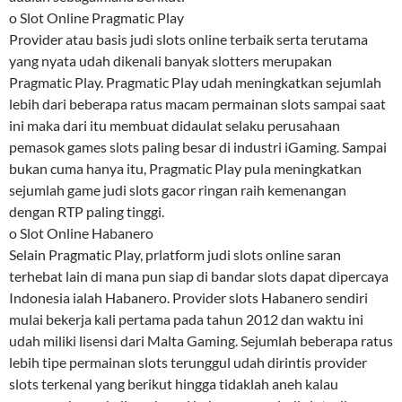
o Slot Online Pragmatic Play
Provider atau basis judi slots online terbaik serta terutama
yang nyata udah dikenali banyak slotters merupakan
Pragmatic Play. Pragmatic Play udah meningkatkan sejumlah
lebih dari beberapa ratus macam permainan slots sampai saat
ini maka dari itu membuat didaulat selaku perusahaan
pemasok games slots paling besar di industri iGaming. Sampai
bukan cuma hanya itu, Pragmatic Play pula meningkatkan
sejumlah game judi slots gacor ringan raih kemenangan
dengan RTP paling tinggi.
o Slot Online Habanero
Selain Pragmatic Play, prlatform judi slots online saran
terhebat lain di mana pun siap di bandar slots dapat dipercaya
Indonesia ialah Habanero. Provider slots Habanero sendiri
mulai bekerja kali pertama pada tahun 2012 dan waktu ini
udah miliki lisensi dari Malta Gaming. Sejumlah beberapa ratus
lebih tipe permainan slots terunggul udah dirintis provider
slots terkenal yang berikut hingga tidaklah aneh kalau