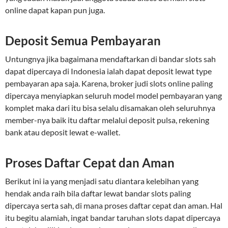
online dapat kapan pun juga.
Deposit Semua Pembayaran
Untungnya jika bagaimana mendaftarkan di bandar slots sah
dapat dipercaya di Indonesia ialah dapat deposit lewat type
pembayaran apa saja. Karena, broker judi slots online paling
dipercaya menyiapkan seluruh model model pembayaran yang
komplet maka dari itu bisa selalu disamakan oleh seluruhnya
member-nya baik itu daftar melalui deposit pulsa, rekening
bank atau deposit lewat e-wallet.
Proses Daftar Cepat dan Aman
Berikut ini ia yang menjadi satu diantara kelebihan yang
hendak anda raih bila daftar lewat bandar slots paling
dipercaya serta sah, di mana proses daftar cepat dan aman. Hal
itu begitu alamiah, ingat bandar taruhan slots dapat dipercaya