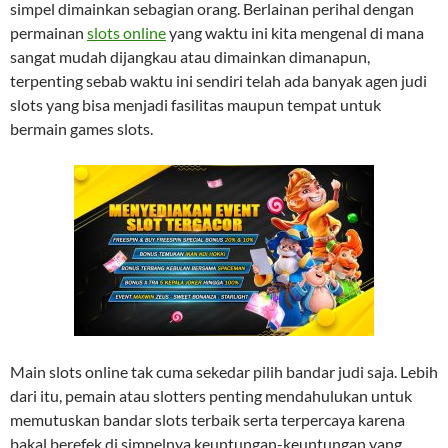
simpel dimainkan sebagian orang. Berlainan perihal dengan
permainan
slots online
yang waktu ini kita mengenal di mana
sangat mudah dijangkau atau dimainkan dimanapun,
terpenting sebab waktu ini sendiri telah ada banyak agen judi
slots yang bisa menjadi fasilitas maupun tempat untuk
bermain games slots.
Main slots online tak cuma sekedar pilih bandar judi saja. Lebih
dari itu, pemain atau slotters penting mendahulukan untuk
memutuskan bandar slots terbaik serta terpercaya karena
bakal berefek di simpelnya keuntungan-keuntungan yang