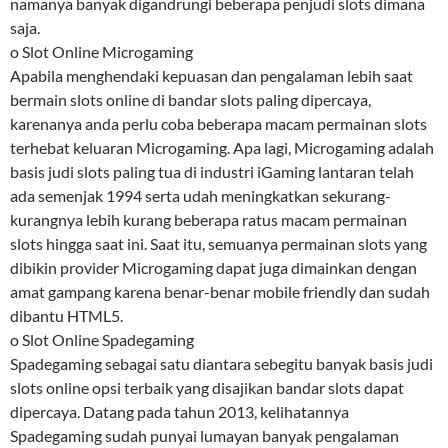
namanya banyak digandrungi beberapa penjudi slots dimana
saja.
o Slot Online Microgaming
Apabila menghendaki kepuasan dan pengalaman lebih saat
bermain slots online di bandar slots paling dipercaya,
karenanya anda perlu coba beberapa macam permainan slots
terhebat keluaran Microgaming. Apa lagi, Microgaming adalah
basis judi slots paling tua di industri iGaming lantaran telah
ada semenjak 1994 serta udah meningkatkan sekurang-
kurangnya lebih kurang beberapa ratus macam permainan
slots hingga saat ini. Saat itu, semuanya permainan slots yang
dibikin provider Microgaming dapat juga dimainkan dengan
amat gampang karena benar-benar mobile friendly dan sudah
dibantu HTML5.
o Slot Online Spadegaming
Spadegaming sebagai satu diantara sebegitu banyak basis judi
slots online opsi terbaik yang disajikan bandar slots dapat
dipercaya. Datang pada tahun 2013, kelihatannya
Spadegaming sudah punyai lumayan banyak pengalaman