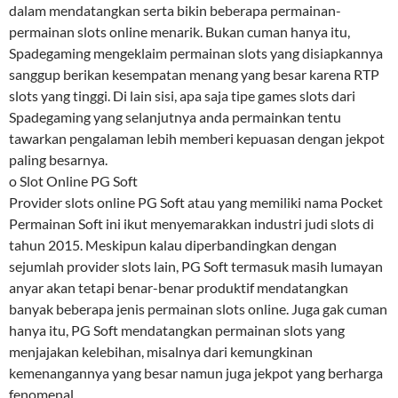
dalam mendatangkan serta bikin beberapa permainan-
permainan slots online menarik. Bukan cuman hanya itu,
Spadegaming mengeklaim permainan slots yang disiapkannya
sanggup berikan kesempatan menang yang besar karena RTP
slots yang tinggi. Di lain sisi, apa saja tipe games slots dari
Spadegaming yang selanjutnya anda permainkan tentu
tawarkan pengalaman lebih memberi kepuasan dengan jekpot
paling besarnya.
o Slot Online PG Soft
Provider slots online PG Soft atau yang memiliki nama Pocket
Permainan Soft ini ikut menyemarakkan industri judi slots di
tahun 2015. Meskipun kalau diperbandingkan dengan
sejumlah provider slots lain, PG Soft termasuk masih lumayan
anyar akan tetapi benar-benar produktif mendatangkan
banyak beberapa jenis permainan slots online. Juga gak cuman
hanya itu, PG Soft mendatangkan permainan slots yang
menjajakan kelebihan, misalnya dari kemungkinan
kemenangannya yang besar namun juga jekpot yang berharga
fenomenal.