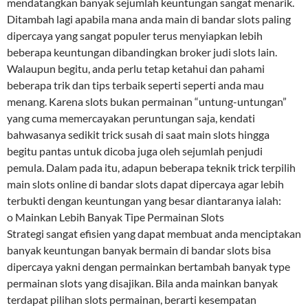
mendatangkan banyak sejumlah keuntungan sangat menarik.
Ditambah lagi apabila mana anda main di bandar slots paling
dipercaya yang sangat populer terus menyiapkan lebih
beberapa keuntungan dibandingkan broker judi slots lain.
Walaupun begitu, anda perlu tetap ketahui dan pahami
beberapa trik dan tips terbaik seperti seperti anda mau
menang. Karena slots bukan permainan “untung-untungan”
yang cuma memercayakan peruntungan saja, kendati
bahwasanya sedikit trick susah di saat main slots hingga
begitu pantas untuk dicoba juga oleh sejumlah penjudi
pemula. Dalam pada itu, adapun beberapa teknik trick terpilih
main slots online di bandar slots dapat dipercaya agar lebih
terbukti dengan keuntungan yang besar diantaranya ialah:
o Mainkan Lebih Banyak Tipe Permainan Slots
Strategi sangat efisien yang dapat membuat anda menciptakan
banyak keuntungan banyak bermain di bandar slots bisa
dipercaya yakni dengan permainkan bertambah banyak type
permainan slots yang disajikan. Bila anda mainkan banyak
terdapat pilihan slots permainan, berarti kesempatan