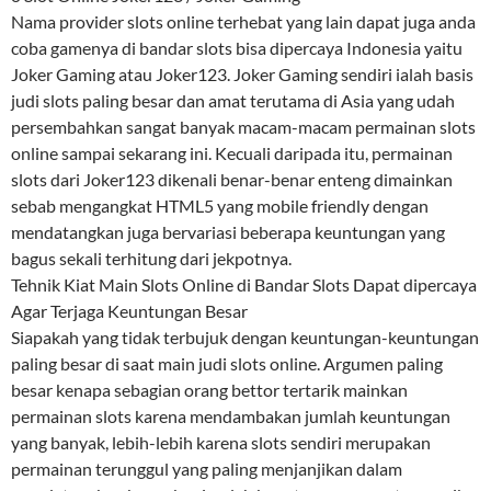
Nama provider slots online terhebat yang lain dapat juga anda
coba gamenya di bandar slots bisa dipercaya Indonesia yaitu
Joker Gaming atau Joker123. Joker Gaming sendiri ialah basis
judi slots paling besar dan amat terutama di Asia yang udah
persembahkan sangat banyak macam-macam permainan slots
online sampai sekarang ini. Kecuali daripada itu, permainan
slots dari Joker123 dikenali benar-benar enteng dimainkan
sebab mengangkat HTML5 yang mobile friendly dengan
mendatangkan juga bervariasi beberapa keuntungan yang
bagus sekali terhitung dari jekpotnya.
Tehnik Kiat Main Slots Online di Bandar Slots Dapat dipercaya
Agar Terjaga Keuntungan Besar
Siapakah yang tidak terbujuk dengan keuntungan-keuntungan
paling besar di saat main judi slots online. Argumen paling
besar kenapa sebagian orang bettor tertarik mainkan
permainan slots karena mendambakan jumlah keuntungan
yang banyak, lebih-lebih karena slots sendiri merupakan
permainan terunggul yang paling menjanjikan dalam