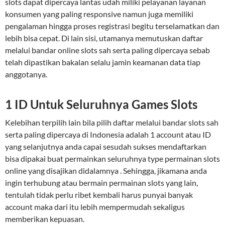
slots dapat dipercaya lantas udah miliki pelayanan layanan
konsumen yang paling responsive namun juga memiliki
pengalaman hingga proses registrasi begitu terselamatkan dan
lebih bisa cepat. Di lain sisi, utamanya memutuskan daftar
melalui bandar online slots sah serta paling dipercaya sebab
telah dipastikan bakalan selalu jamin keamanan data tiap
anggotanya.
1 ID Untuk Seluruhnya Games Slots
Kelebihan terpilih lain bila pilih daftar melalui bandar slots sah
serta paling dipercaya di Indonesia adalah 1 account atau ID
yang selanjutnya anda capai sesudah sukses mendaftarkan
bisa dipakai buat permainkan seluruhnya type permainan slots
online yang disajikan didalamnya . Sehingga, jikamana anda
ingin terhubung atau bermain permainan slots yang lain,
tentulah tidak perlu ribet kembali harus punyai banyak
account maka dari itu lebih mempermudah sekaligus
memberikan kepuasan.