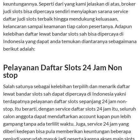
keuntungannya. Seperti dari yang kami jelaskan di atas, broker
judi slots bisa dipercaya sendiri menyiapkan sarana service
daftar judi slots terbaik hingga mendukung keluasaan,
kelancaran sampai keamanan tiap calon pesertanya. Adapun
kelebihan daftar lewat bandar slots sah bisa dipercaya di
Indonesia yang dapat anda temukan diantaranya sebagaimana
berikut adalah:
Pelayanan Daftar Slots 24 Jam Non
stop
Salah satunya sebagai kelebihan terpilih dan menarik daftar
lewat bandar slots sah dapat dipercaya di Indonesia yakni
terdapatnya pelayanan daftar slots sepanjang 24 jam non-
stop. Itu berarti, dengan service daftar slots 24 jam itu, seluruh
calon anggota dapat mendaftarkan account kapan pun lebih
gampang tanpa ada terlilit waktu. Juga, service 24 jam yang
diberi kedepan bisa pula memberikan keuntungan beberapa
penjudi yang udah masuk jadi peserta karena akses main slots