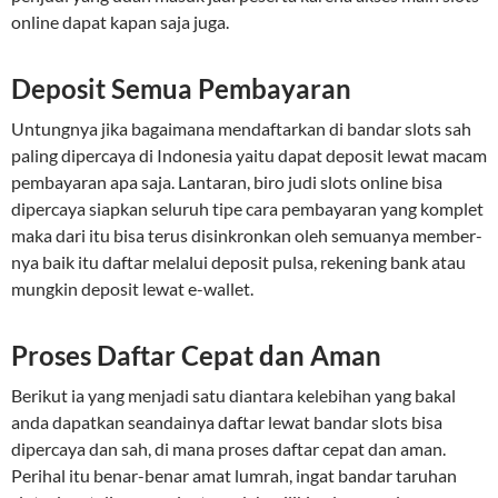
online dapat kapan saja juga.
Deposit Semua Pembayaran
Untungnya jika bagaimana mendaftarkan di bandar slots sah
paling dipercaya di Indonesia yaitu dapat deposit lewat macam
pembayaran apa saja. Lantaran, biro judi slots online bisa
dipercaya siapkan seluruh tipe cara pembayaran yang komplet
maka dari itu bisa terus disinkronkan oleh semuanya member-
nya baik itu daftar melalui deposit pulsa, rekening bank atau
mungkin deposit lewat e-wallet.
Proses Daftar Cepat dan Aman
Berikut ia yang menjadi satu diantara kelebihan yang bakal
anda dapatkan seandainya daftar lewat bandar slots bisa
dipercaya dan sah, di mana proses daftar cepat dan aman.
Perihal itu benar-benar amat lumrah, ingat bandar taruhan