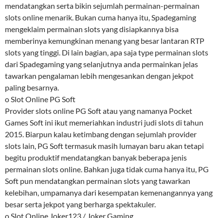
mendatangkan serta bikin sejumlah permainan-permainan
slots online menarik. Bukan cuma hanya itu, Spadegaming
mengeklaim permainan slots yang disiapkannya bisa
memberinya kemungkinan menang yang besar lantaran RTP
slots yang tinggi. Di lain bagian, apa saja type permainan slots
dari Spadegaming yang selanjutnya anda permainkan jelas
tawarkan pengalaman lebih mengesankan dengan jekpot
paling besarnya.
o Slot Online PG Soft
Provider slots online PG Soft atau yang namanya Pocket
Games Soft ini ikut memeriahkan industri judi slots di tahun
2015. Biarpun kalau ketimbang dengan sejumlah provider
slots lain, PG Soft termasuk masih lumayan baru akan tetapi
begitu produktif mendatangkan banyak beberapa jenis
permainan slots online. Bahkan juga tidak cuma hanya itu, PG
Soft pun mendatangkan permainan slots yang tawarkan
kelebihan, umpamanya dari kesempatan kemenangannya yang
besar serta jekpot yang berharga spektakuler.
o Slot Online Joker123 / Joker Gaming