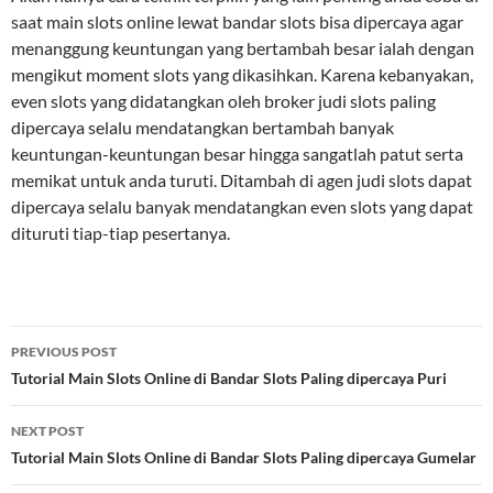
saat main slots online lewat bandar slots bisa dipercaya agar
menanggung keuntungan yang bertambah besar ialah dengan
mengikut moment slots yang dikasihkan. Karena kebanyakan,
even slots yang didatangkan oleh broker judi slots paling
dipercaya selalu mendatangkan bertambah banyak
keuntungan-keuntungan besar hingga sangatlah patut serta
memikat untuk anda turuti. Ditambah di agen judi slots dapat
dipercaya selalu banyak mendatangkan even slots yang dapat
dituruti tiap-tiap pesertanya.
Post
PREVIOUS POST
navigation
Tutorial Main Slots Online di Bandar Slots Paling dipercaya Puri
NEXT POST
Tutorial Main Slots Online di Bandar Slots Paling dipercaya Gumelar