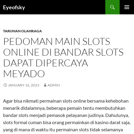
Eyeofsky
SKIP
PRIMAR
TO
MENU
CONTENT
TARUHAN OLAHRAGA
PEDOMAN MAIN SLOTS
ONLINE DI BANDAR SLOTS
DAPAT DIPERCAYA
MEYADO
JANUARY 16, 2023
ADMIN
Agar bisa nikmati permainan slots online bersama kehebohan
menarik didalamnya, beberapa pemain tentu membutuhkan
bandar slots menjadi pemasok pelayanan judinya. Dahulunya,
slots formal cuman bisa orang permainkan di kasino darat saja,
yang di mana di waktu itu permainan slots tidak selamanya