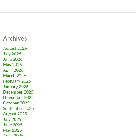
Archives
August 2026
July 2026
June 2026
May 2026
April 2026
March 2026
February 2026
January 2026
December 2025
November 2025
October 2025
September 2025
August 2025
July 2025
June 2025
May 2025
April 2025