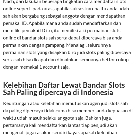
Nach, dari lakukan beberapa tingkatan cara mendaftar slots
online seperti pada atas, apabila sukses karena itu anda udah
sah akan bergabung sebagai anggota dengan mendapatkan
pemakai ID. Apabila mana anda sudah mendaftarkan dan
memiliki pemakai ID itu, itu memiliki arti permainan slots
online di bandar slots sah serta dapat dipercaya bisa anda
permainkan dengan gampang. Manalagi, seluruhnya
permainan slots yang disajikan biro judi slots paling dipercaya
serta sah bisa dicapai dan dimainkan semuanya bettor cukup
dengan memakai 1 account saja.
Kelebihan Daftar Lewat Bandar Slots
Sah Paling dipercaya di Indonesia
Keuntungan atau kelebihan memutuskan agen judi slots sah
da paling dipercaya tidak cuma bisa memberi anda kepuasan di
waktu udah masuk selaku anggota saja. Bahkan juga,
pertamanya kali mendaftarkan lantas tiap penjudi akan
mengenali juga rasakan sendiri kayak apakah kelebihan