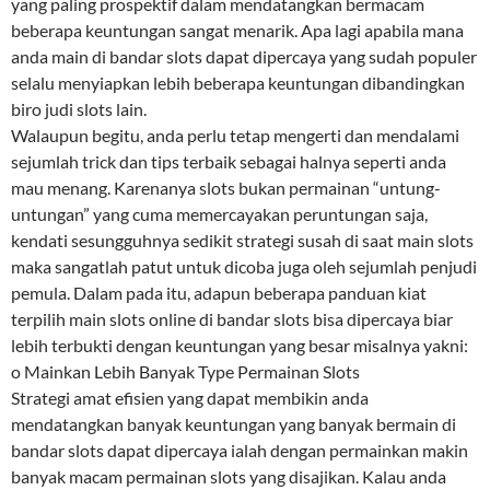
yang paling prospektif dalam mendatangkan bermacam
beberapa keuntungan sangat menarik. Apa lagi apabila mana
anda main di bandar slots dapat dipercaya yang sudah populer
selalu menyiapkan lebih beberapa keuntungan dibandingkan
biro judi slots lain.
Walaupun begitu, anda perlu tetap mengerti dan mendalami
sejumlah trick dan tips terbaik sebagai halnya seperti anda
mau menang. Karenanya slots bukan permainan “untung-
untungan” yang cuma memercayakan peruntungan saja,
kendati sesungguhnya sedikit strategi susah di saat main slots
maka sangatlah patut untuk dicoba juga oleh sejumlah penjudi
pemula. Dalam pada itu, adapun beberapa panduan kiat
terpilih main slots online di bandar slots bisa dipercaya biar
lebih terbukti dengan keuntungan yang besar misalnya yakni:
o Mainkan Lebih Banyak Type Permainan Slots
Strategi amat efisien yang dapat membikin anda
mendatangkan banyak keuntungan yang banyak bermain di
bandar slots dapat dipercaya ialah dengan permainkan makin
banyak macam permainan slots yang disajikan. Kalau anda