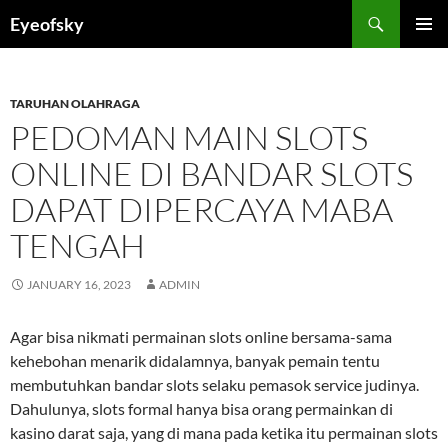
Eyeofsky
SKIP
PRIMAR
TO
MENU
CONTENT
TARUHAN OLAHRAGA
PEDOMAN MAIN SLOTS
ONLINE DI BANDAR SLOTS
DAPAT DIPERCAYA MABA
TENGAH
JANUARY 16, 2023
ADMIN
Agar bisa nikmati permainan slots online bersama-sama
kehebohan menarik didalamnya, banyak pemain tentu
membutuhkan bandar slots selaku pemasok service judinya.
Dahulunya, slots formal hanya bisa orang permainkan di
kasino darat saja, yang di mana pada ketika itu permainan slots