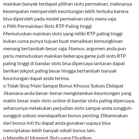
mainkan banyak terdapat pilihan slots permainan, maknanya
kesempatan memperoleh keuntungan lebih terbuka karena
bisa diperoleh pada model permainan slots mana saja.
o Pilih Permainkan Slots RTP Paling tinggi
Memutuskan mainkan slots yang miliki RTP paling tinggi
bukan cuma punya tujuan buat menaikkan kemungkinan
menang bertambah besar saja. Namun, argumen anda pun
perlu memutuskan mainkan beberapa game judi slots RTP
paling tinggi di bandar slots bisa dipercaya lantaran dapat
berikan jekpot paling besar hingga bertambah banyak
keuntungan dapat anda terima.
o Tidak Stop Main Sampai Bonus Khusus Sukses Didapat
Jikamana anda benar-benar mengidamkan keuntungan yang
makin besar main slots online di bandar slots paling dipercaya,
seharusnya melakukan perjudian slots sampai anda sungguh-
sungguh sukses mendapatkan bonus penting. Dikarenakan
dari bonus inti itu dapat anda gunakan supaya bisa
menciptakan lebih banyak sekali bonus lain.
o Mengikuti Moment Slots yang Disajikan