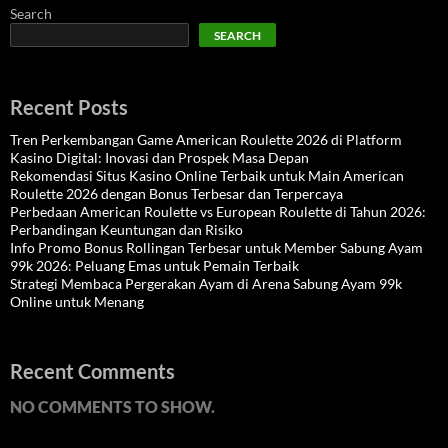
Search
SEARCH
Recent Posts
Tren Perkembangan Game American Roulette 2026 di Platform
Kasino Digital: Inovasi dan Prospek Masa Depan
Rekomendasi Situs Kasino Online Terbaik untuk Main American
Roulette 2026 dengan Bonus Terbesar dan Terpercaya
Perbedaan American Roulette vs European Roulette di Tahun 2026:
Perbandingan Keuntungan dan Risiko
Info Promo Bonus Rollingan Terbesar untuk Member Sabung Ayam
99k 2026: Peluang Emas untuk Pemain Terbaik
Strategi Membaca Pergerakan Ayam di Arena Sabung Ayam 99k
Online untuk Menang
Recent Comments
NO COMMENTS TO SHOW.