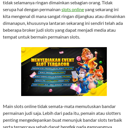
tidak selamanya ringan dimainkan sebagian orang. Tidak
serupa hal dengan permainan
slots online
yang sekarang ini
kita mengenal di mana sangat ringan dijangkau atau dimainkan
dimanapun, khususnya lantaran sekarang ini sendiri telah ada
beberapa broker judi slots yang dapat menjadi media atau
tempat untuk bermain permainan slots.
Main slots online tidak semata-mata memutuskan bandar
permainan judi saja. Lebih dari pada itu, pemain atau slotters
penting mengedepankan buat menunjuk bandar slots terbaik
serta terpercaya sebab dapat berefek pada gampangnya