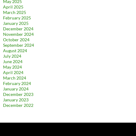
May 2025
April 2025
March 2025
February 2025
January 2025
December 2024
November 2024
October 2024
September 2024
August 2024
July 2024
June 2024
May 2024
April 2024
March 2024
February 2024
January 2024
December 2023
January 2023
December 2022