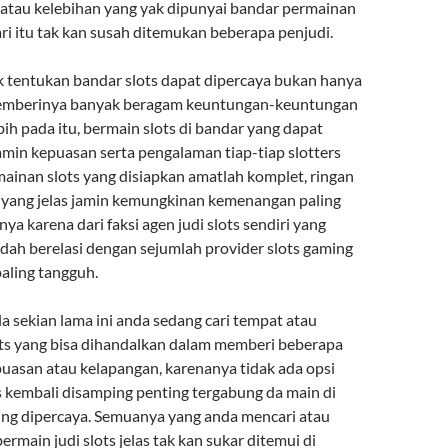
atau kelebihan yang yak dipunyai bandar permainan
ari itu tak kan susah ditemukan beberapa penjudi.
tentukan bandar slots dapat dipercaya bukan hanya
emberinya banyak beragam keuntungan-keuntungan
bih pada itu, bermain slots di bandar yang dapat
amin kepuasan serta pengalaman tiap-tiap slotters
ainan slots yang disiapkan amatlah komplet, ringan
 yang jelas jamin kemungkinan kemenangan paling
nya karena dari faksi agen judi slots sendiri yang
udah berelasi dengan sejumlah provider slots gaming
aling tangguh.
la sekian lama ini anda sedang cari tempat atau
ts yang bisa dihandalkan dalam memberi beberapa
uasan atau kelapangan, karenanya tidak ada opsi
s kembali disamping penting tergabung da main di
ling dipercaya. Semuanya yang anda mencari atau
ermain judi slots jelas tak kan sukar ditemui di