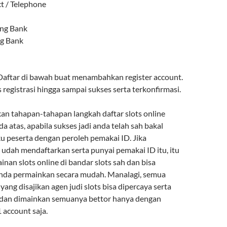
t / Telephone
ng Bank
g Bank
/ Daftar di bawah buat menambahkan register account.
 registrasi hingga sampai sukses serta terkonfirmasi.
kan tahapan-tahapan langkah daftar slots online
 atas, apabila sukses jadi anda telah sah bakal
u peserta dengan peroleh pemakai ID. Jika
udah mendaftarkan serta punyai pemakai ID itu, itu
an slots online di bandar slots sah dan bisa
anda permainkan secara mudah. Manalagi, semua
yang disajikan agen judi slots bisa dipercaya serta
i dan dimainkan semuanya bettor hanya dengan
account saja.