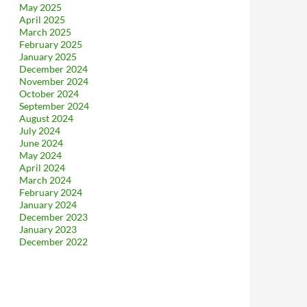
May 2025
April 2025
March 2025
February 2025
January 2025
December 2024
November 2024
October 2024
September 2024
August 2024
July 2024
June 2024
May 2024
April 2024
March 2024
February 2024
January 2024
December 2023
January 2023
December 2022