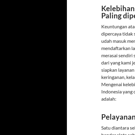
Kelebihan
Paling dip
Keuntungan atau
dipercaya tidak
udah masuk menj
mendaftarkan la
merasai sendiri
dari yang kami je
siapkan layanan
keringanan, kel
Mengenai kelebih
Indonesia yang 
adalah:
Pelayanan
Satu diantara se
bandar slots sah