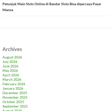
Petunjuk Main Slots Online di Bandar Slots Bisa dipercaya Pasar
Manna
Archives
August 2026
July 2026
June 2026
May 2026
April 2026
March 2026
February 2026
January 2026
December 2025
November 2025
October 2025
September 2025
August 2025