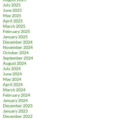
July 2025
June 2025
May 2025
April 2025
March 2025
February 2025
January 2025
December 2024
November 2024
October 2024
September 2024
August 2024
July 2024
June 2024
May 2024
April 2024
March 2024
February 2024
January 2024
December 2023
January 2023
December 2022