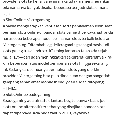
provider slots terkenal yang ini maka tidaklah mengherankan
bila namanya banyak disukai beberapa penjudi slots dimana
saja.
o Slot Online Microgaming
Apabila mengharapkan kepuasan serta pengalaman lebih saat
bermain slots online di bandar slots paling dipercaya, jadi anda
harus coba beberapa model permainan slots terbaik keluaran
Microgaming. Ditambah lagi, Microgaming sebagai basis judi
slots paling tua di industri iGaming lantaran telah ada sejak
mulai 1994 dan udah meningkatkan sekurang-kurangnya kira-
kira beberapa ratus model permainan slots hingga sekarang
ini. Sedangkan, semuanya permainan slots yang dibikin
provider Microgaming bisa pula dimainkan dengan sangatlah
gampang sebab amat mobile friendly dan sudah ditopang
HTML5.
o Slot Online Spadegaming
Spadegaming adalah satu diantara begitu banyak basis judi
slots online alternatif terhebat yang disajikan bandar slots
dapat dipercaya. Ada pada tahun 2013, kayaknya