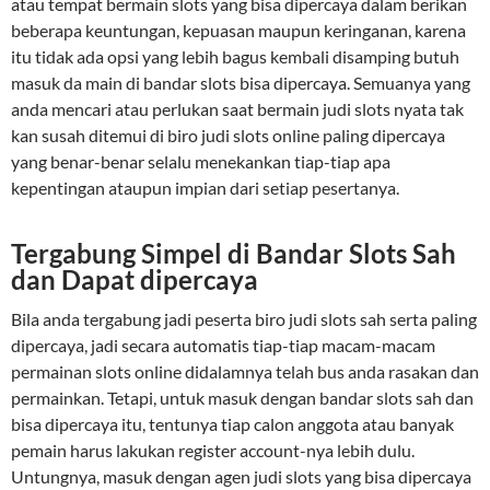
atau tempat bermain slots yang bisa dipercaya dalam berikan
beberapa keuntungan, kepuasan maupun keringanan, karena
itu tidak ada opsi yang lebih bagus kembali disamping butuh
masuk da main di bandar slots bisa dipercaya. Semuanya yang
anda mencari atau perlukan saat bermain judi slots nyata tak
kan susah ditemui di biro judi slots online paling dipercaya
yang benar-benar selalu menekankan tiap-tiap apa
kepentingan ataupun impian dari setiap pesertanya.
Tergabung Simpel di Bandar Slots Sah
dan Dapat dipercaya
Bila anda tergabung jadi peserta biro judi slots sah serta paling
dipercaya, jadi secara automatis tiap-tiap macam-macam
permainan slots online didalamnya telah bus anda rasakan dan
permainkan. Tetapi, untuk masuk dengan bandar slots sah dan
bisa dipercaya itu, tentunya tiap calon anggota atau banyak
pemain harus lakukan register account-nya lebih dulu.
Untungnya, masuk dengan agen judi slots yang bisa dipercaya