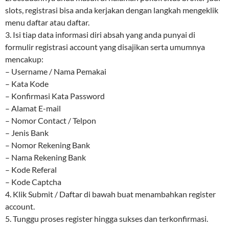
slots, registrasi bisa anda kerjakan dengan langkah mengeklik
menu daftar atau daftar.
3. Isi tiap data informasi diri absah yang anda punyai di
formulir registrasi account yang disajikan serta umumnya
mencakup:
– Username / Nama Pemakai
– Kata Kode
– Konfirmasi Kata Password
– Alamat E-mail
– Nomor Contact / Telpon
– Jenis Bank
– Nomor Rekening Bank
– Nama Rekening Bank
– Kode Referal
– Kode Captcha
4. Klik Submit / Daftar di bawah buat menambahkan register
account.
5. Tunggu proses register hingga sukses dan terkonfirmasi.