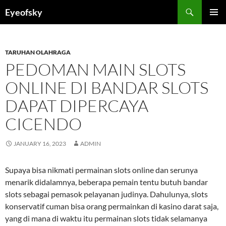
Eyeofsky
SKIP
PRIMAR
TO
MENU
CONTENT
TARUHAN OLAHRAGA
PEDOMAN MAIN SLOTS
ONLINE DI BANDAR SLOTS
DAPAT DIPERCAYA
CICENDO
JANUARY 16, 2023
ADMIN
Supaya bisa nikmati permainan slots online dan serunya
menarik didalamnya, beberapa pemain tentu butuh bandar
slots sebagai pemasok pelayanan judinya. Dahulunya, slots
konservatif cuman bisa orang permainkan di kasino darat saja,
yang di mana di waktu itu permainan slots tidak selamanya