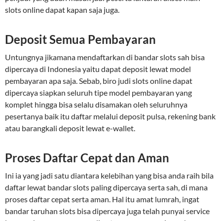
slots online dapat kapan saja juga.
Deposit Semua Pembayaran
Untungnya jikamana mendaftarkan di bandar slots sah bisa
dipercaya di Indonesia yaitu dapat deposit lewat model
pembayaran apa saja. Sebab, biro judi slots online dapat
dipercaya siapkan seluruh tipe model pembayaran yang
komplet hingga bisa selalu disamakan oleh seluruhnya
pesertanya baik itu daftar melalui deposit pulsa, rekening bank
atau barangkali deposit lewat e-wallet.
Proses Daftar Cepat dan Aman
Ini ia yang jadi satu diantara kelebihan yang bisa anda raih bila
daftar lewat bandar slots paling dipercaya serta sah, di mana
proses daftar cepat serta aman. Hal itu amat lumrah, ingat
bandar taruhan slots bisa dipercaya juga telah punyai service