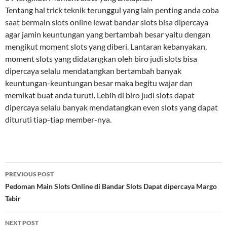
Tentang hal trick teknik terunggul yang lain penting anda coba
saat bermain slots online lewat bandar slots bisa dipercaya
agar jamin keuntungan yang bertambah besar yaitu dengan
mengikut moment slots yang diberi. Lantaran kebanyakan,
moment slots yang didatangkan oleh biro judi slots bisa
dipercaya selalu mendatangkan bertambah banyak
keuntungan-keuntungan besar maka begitu wajar dan
memikat buat anda turuti. Lebih di biro judi slots dapat
dipercaya selalu banyak mendatangkan even slots yang dapat
dituruti tiap-tiap member-nya.
Post
PREVIOUS POST
navigation
Pedoman Main Slots Online di Bandar Slots Dapat dipercaya Margo
Tabir
NEXT POST