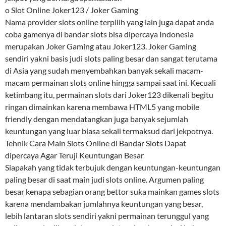
o Slot Online Joker123 / Joker Gaming
Nama provider slots online terpilih yang lain juga dapat anda
coba gamenya di bandar slots bisa dipercaya Indonesia
merupakan Joker Gaming atau Joker123. Joker Gaming
sendiri yakni basis judi slots paling besar dan sangat terutama
di Asia yang sudah menyembahkan banyak sekali macam-
macam permainan slots online hingga sampai saat ini. Kecuali
ketimbang itu, permainan slots dari Joker123 dikenali begitu
ringan dimainkan karena membawa HTML5 yang mobile
friendly dengan mendatangkan juga banyak sejumlah
keuntungan yang luar biasa sekali termaksud dari jekpotnya.
Tehnik Cara Main Slots Online di Bandar Slots Dapat
dipercaya Agar Teruji Keuntungan Besar
Siapakah yang tidak terbujuk dengan keuntungan-keuntungan
paling besar di saat main judi slots online. Argumen paling
besar kenapa sebagian orang bettor suka mainkan games slots
karena mendambakan jumlahnya keuntungan yang besar,
lebih lantaran slots sendiri yakni permainan terunggul yang