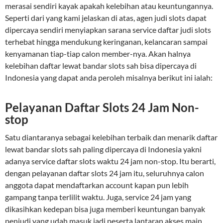
merasai sendiri kayak apakah kelebihan atau keuntungannya.
Seperti dari yang kami jelaskan di atas, agen judi slots dapat
dipercaya sendiri menyiapkan sarana service daftar judi slots
terhebat hingga mendukung keringanan, kelancaran sampai
kenyamanan tiap-tiap calon member-nya. Akan halnya
kelebihan daftar lewat bandar slots sah bisa dipercaya di
Indonesia yang dapat anda peroleh misalnya berikut ini ialah:
Pelayanan Daftar Slots 24 Jam Non-
stop
Satu diantaranya sebagai kelebihan terbaik dan menarik daftar
lewat bandar slots sah paling dipercaya di Indonesia yakni
adanya service daftar slots waktu 24 jam non-stop. Itu berarti,
dengan pelayanan daftar slots 24 jam itu, seluruhnya calon
anggota dapat mendaftarkan account kapan pun lebih
gampang tanpa terlilit waktu. Juga, service 24 jam yang
dikasihkan kedepan bisa juga memberi keuntungan banyak
penjudi yang udah masuk jadi peserta lantaran akses main