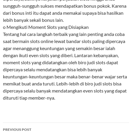
sungguh-sungguh sukses mendapatkan bonus pokok. Karena
dari bonus inti itu dapat anda memakai supaya bisa hasilkan
lebih banyak sekali bonus lain.
o Mengikuti Moment Slots yang Disiapkan
Tentang hal cara langkah terbaik yang lain penting anda coba
saat bermain slots online lewat bandar slots paling dipercaya
agar menanggung keuntungan yang semakin besar ialah
dengan ikuti even slots yang diberi. Lantaran kebanyakan,
moment slots yang didatangkan oleh biro judi slots dapat
dipercaya selalu mendatangkan bisa lebih banyak
keuntungan-keuntungan besar maka benar-benar wajar serta
memikat buat anda turuti. Lebih-lebih di biro judi slots bisa
dipercaya selalu banyak mendatangkan even slots yang dapat
dituruti tiap member-nya.
Post
PREVIOUS POST