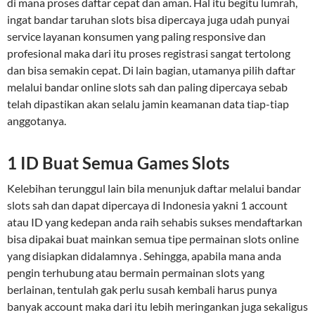
di mana proses daftar cepat dan aman. Hal itu begitu lumrah,
ingat bandar taruhan slots bisa dipercaya juga udah punyai
service layanan konsumen yang paling responsive dan
profesional maka dari itu proses registrasi sangat tertolong
dan bisa semakin cepat. Di lain bagian, utamanya pilih daftar
melalui bandar online slots sah dan paling dipercaya sebab
telah dipastikan akan selalu jamin keamanan data tiap-tiap
anggotanya.
1 ID Buat Semua Games Slots
Kelebihan terunggul lain bila menunjuk daftar melalui bandar
slots sah dan dapat dipercaya di Indonesia yakni 1 account
atau ID yang kedepan anda raih sehabis sukses mendaftarkan
bisa dipakai buat mainkan semua tipe permainan slots online
yang disiapkan didalamnya . Sehingga, apabila mana anda
pengin terhubung atau bermain permainan slots yang
berlainan, tentulah gak perlu susah kembali harus punya
banyak account maka dari itu lebih meringankan juga sekaligus