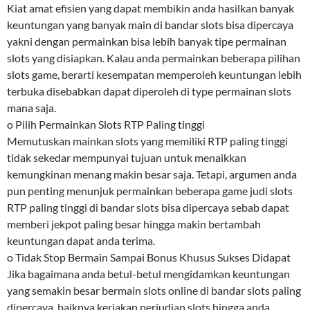
Kiat amat efisien yang dapat membikin anda hasilkan banyak
keuntungan yang banyak main di bandar slots bisa dipercaya
yakni dengan permainkan bisa lebih banyak tipe permainan
slots yang disiapkan. Kalau anda permainkan beberapa pilihan
slots game, berarti kesempatan memperoleh keuntungan lebih
terbuka disebabkan dapat diperoleh di type permainan slots
mana saja.
o Pilih Permainkan Slots RTP Paling tinggi
Memutuskan mainkan slots yang memiliki RTP paling tinggi
tidak sekedar mempunyai tujuan untuk menaikkan
kemungkinan menang makin besar saja. Tetapi, argumen anda
pun penting menunjuk permainkan beberapa game judi slots
RTP paling tinggi di bandar slots bisa dipercaya sebab dapat
memberi jekpot paling besar hingga makin bertambah
keuntungan dapat anda terima.
o Tidak Stop Bermain Sampai Bonus Khusus Sukses Didapat
Jika bagaimana anda betul-betul mengidamkan keuntungan
yang semakin besar bermain slots online di bandar slots paling
dipercaya, baiknya kerjakan perjudian slots hingga anda