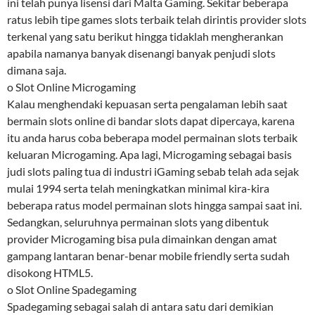
ini telah punya lisensi dari Malta Gaming. Sekitar beberapa
ratus lebih tipe games slots terbaik telah dirintis provider slots
terkenal yang satu berikut hingga tidaklah mengherankan
apabila namanya banyak disenangi banyak penjudi slots
dimana saja.
o Slot Online Microgaming
Kalau menghendaki kepuasan serta pengalaman lebih saat
bermain slots online di bandar slots dapat dipercaya, karena
itu anda harus coba beberapa model permainan slots terbaik
keluaran Microgaming. Apa lagi, Microgaming sebagai basis
judi slots paling tua di industri iGaming sebab telah ada sejak
mulai 1994 serta telah meningkatkan minimal kira-kira
beberapa ratus model permainan slots hingga sampai saat ini.
Sedangkan, seluruhnya permainan slots yang dibentuk
provider Microgaming bisa pula dimainkan dengan amat
gampang lantaran benar-benar mobile friendly serta sudah
disokong HTML5.
o Slot Online Spadegaming
Spadegaming sebagai salah di antara satu dari demikian