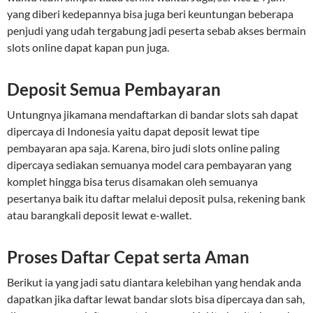
yang diberi kedepannya bisa juga beri keuntungan beberapa
penjudi yang udah tergabung jadi peserta sebab akses bermain
slots online dapat kapan pun juga.
Deposit Semua Pembayaran
Untungnya jikamana mendaftarkan di bandar slots sah dapat
dipercaya di Indonesia yaitu dapat deposit lewat tipe
pembayaran apa saja. Karena, biro judi slots online paling
dipercaya sediakan semuanya model cara pembayaran yang
komplet hingga bisa terus disamakan oleh semuanya
pesertanya baik itu daftar melalui deposit pulsa, rekening bank
atau barangkali deposit lewat e-wallet.
Proses Daftar Cepat serta Aman
Berikut ia yang jadi satu diantara kelebihan yang hendak anda
dapatkan jika daftar lewat bandar slots bisa dipercaya dan sah,