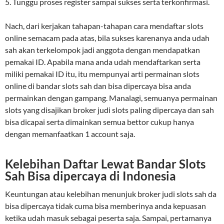
5. Tunggu proses register sampai sukses serta terkonfirmasi.
Nach, dari kerjakan tahapan-tahapan cara mendaftar slots
online semacam pada atas, bila sukses karenanya anda udah
sah akan terkelompok jadi anggota dengan mendapatkan
pemakai ID. Apabila mana anda udah mendaftarkan serta
miliki pemakai ID itu, itu mempunyai arti permainan slots
online di bandar slots sah dan bisa dipercaya bisa anda
permainkan dengan gampang. Manalagi, semuanya permainan
slots yang disajikan broker judi slots paling dipercaya dan sah
bisa dicapai serta dimainkan semua bettor cukup hanya
dengan memanfaatkan 1 account saja.
Kelebihan Daftar Lewat Bandar Slots
Sah Bisa dipercaya di Indonesia
Keuntungan atau kelebihan menunjuk broker judi slots sah da
bisa dipercaya tidak cuma bisa memberinya anda kepuasan
ketika udah masuk sebagai peserta saja. Sampai, pertamanya