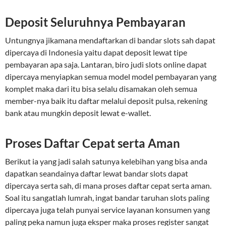
Deposit Seluruhnya Pembayaran
Untungnya jikamana mendaftarkan di bandar slots sah dapat
dipercaya di Indonesia yaitu dapat deposit lewat tipe
pembayaran apa saja. Lantaran, biro judi slots online dapat
dipercaya menyiapkan semua model model pembayaran yang
komplet maka dari itu bisa selalu disamakan oleh semua
member-nya baik itu daftar melalui deposit pulsa, rekening
bank atau mungkin deposit lewat e-wallet.
Proses Daftar Cepat serta Aman
Berikut ia yang jadi salah satunya kelebihan yang bisa anda
dapatkan seandainya daftar lewat bandar slots dapat
dipercaya serta sah, di mana proses daftar cepat serta aman.
Soal itu sangatlah lumrah, ingat bandar taruhan slots paling
dipercaya juga telah punyai service layanan konsumen yang
paling peka namun juga eksper maka proses register sangat