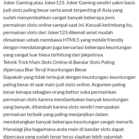
Joker Gaming atau Joker123. Joker Gaming sendiri yakni basis
judi slots paling besar serta amat terpenting di Asia yang
sudah menyembahkan sangat banyak beberapa jenis
permainan slots online sampai saat ini. Kecuali ketimbang itu,
permainan slots dari Joker123 dikenali amat mudah
dimainkan sebab membawa HTML5 yang mobile friendly
dengan mendatangkan juga bervariasi beberapa keuntungan
yang sangat luar biasa terhitung dari jekpotnya.
Tehnik Trick Main Slots Online di Bandar Slots Paling
dipercaya Biar Teruji Keuntungan Besar
Siapakah yang tidak terbujuk dengan keuntungan-keuntungan
paling besar di saat main judi slots online. Argumen paling
besar kenapa sebagian orang bettor suka permainkan
permainan slots karena mendambakan banyak keuntungan
yang banyak, ditambah karena slots sendiri merupakan
permainan terbaik yang paling menjanjikan dalam
mendatangkan banyak beberapa keuntungan sangat menarik.
Manalagi jika bagaimana anda main di bandar slots dapat
dipercaya yang sudah tenar terus siapkan lebih sejumlah