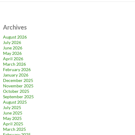
Archives
August 2026
July 2026
June 2026
May 2026
April 2026
March 2026
February 2026
January 2026
December 2025
November 2025
October 2025
September 2025
August 2025
July 2025
June 2025
May 2025
April 2025
March 2025
February 2025