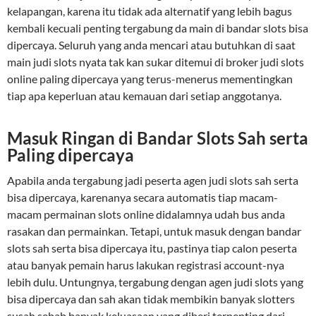
kelapangan, karena itu tidak ada alternatif yang lebih bagus
kembali kecuali penting tergabung da main di bandar slots bisa
dipercaya. Seluruh yang anda mencari atau butuhkan di saat
main judi slots nyata tak kan sukar ditemui di broker judi slots
online paling dipercaya yang terus-menerus mementingkan
tiap apa keperluan atau kemauan dari setiap anggotanya.
Masuk Ringan di Bandar Slots Sah serta
Paling dipercaya
Apabila anda tergabung jadi peserta agen judi slots sah serta
bisa dipercaya, karenanya secara automatis tiap macam-
macam permainan slots online didalamnya udah bus anda
rasakan dan permainkan. Tetapi, untuk masuk dengan bandar
slots sah serta bisa dipercaya itu, pastinya tiap calon peserta
atau banyak pemain harus lakukan registrasi account-nya
lebih dulu. Untungnya, tergabung dengan agen judi slots yang
bisa dipercaya dan sah akan tidak membikin banyak slotters
susah sebab banyak keluasaan yang diberi terpenting dari