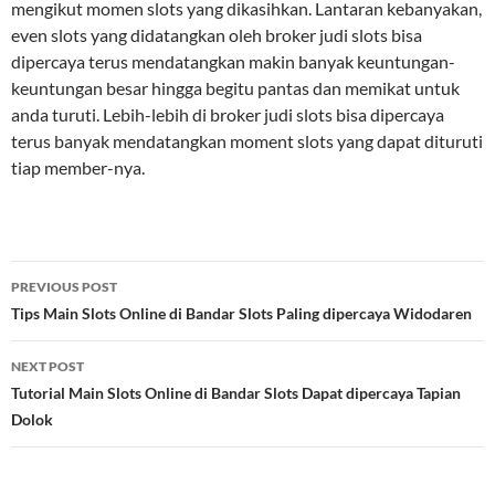
mengikut momen slots yang dikasihkan. Lantaran kebanyakan,
even slots yang didatangkan oleh broker judi slots bisa
dipercaya terus mendatangkan makin banyak keuntungan-
keuntungan besar hingga begitu pantas dan memikat untuk
anda turuti. Lebih-lebih di broker judi slots bisa dipercaya
terus banyak mendatangkan moment slots yang dapat dituruti
tiap member-nya.
Post
PREVIOUS POST
navigation
Tips Main Slots Online di Bandar Slots Paling dipercaya Widodaren
NEXT POST
Tutorial Main Slots Online di Bandar Slots Dapat dipercaya Tapian
Dolok