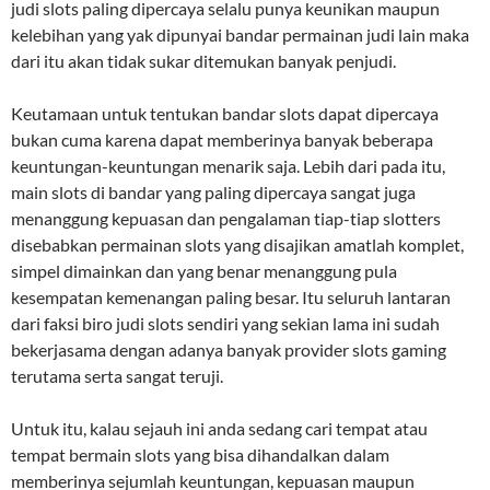
judi slots paling dipercaya selalu punya keunikan maupun
kelebihan yang yak dipunyai bandar permainan judi lain maka
dari itu akan tidak sukar ditemukan banyak penjudi.
Keutamaan untuk tentukan bandar slots dapat dipercaya
bukan cuma karena dapat memberinya banyak beberapa
keuntungan-keuntungan menarik saja. Lebih dari pada itu,
main slots di bandar yang paling dipercaya sangat juga
menanggung kepuasan dan pengalaman tiap-tiap slotters
disebabkan permainan slots yang disajikan amatlah komplet,
simpel dimainkan dan yang benar menanggung pula
kesempatan kemenangan paling besar. Itu seluruh lantaran
dari faksi biro judi slots sendiri yang sekian lama ini sudah
bekerjasama dengan adanya banyak provider slots gaming
terutama serta sangat teruji.
Untuk itu, kalau sejauh ini anda sedang cari tempat atau
tempat bermain slots yang bisa dihandalkan dalam
memberinya sejumlah keuntungan, kepuasan maupun