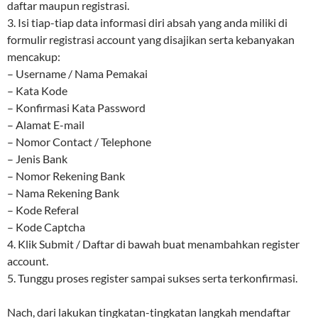
daftar maupun registrasi.
3. Isi tiap-tiap data informasi diri absah yang anda miliki di
formulir registrasi account yang disajikan serta kebanyakan
mencakup:
– Username / Nama Pemakai
– Kata Kode
– Konfirmasi Kata Password
– Alamat E-mail
– Nomor Contact / Telephone
– Jenis Bank
– Nomor Rekening Bank
– Nama Rekening Bank
– Kode Referal
– Kode Captcha
4. Klik Submit / Daftar di bawah buat menambahkan register
account.
5. Tunggu proses register sampai sukses serta terkonfirmasi.
Nach, dari lakukan tingkatan-tingkatan langkah mendaftar