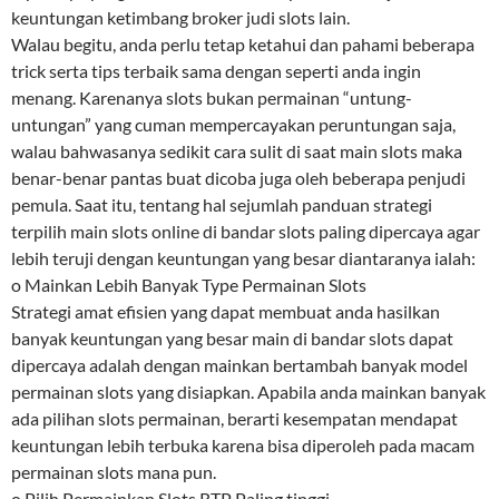
keuntungan ketimbang broker judi slots lain.
Walau begitu, anda perlu tetap ketahui dan pahami beberapa
trick serta tips terbaik sama dengan seperti anda ingin
menang. Karenanya slots bukan permainan “untung-
untungan” yang cuman mempercayakan peruntungan saja,
walau bahwasanya sedikit cara sulit di saat main slots maka
benar-benar pantas buat dicoba juga oleh beberapa penjudi
pemula. Saat itu, tentang hal sejumlah panduan strategi
terpilih main slots online di bandar slots paling dipercaya agar
lebih teruji dengan keuntungan yang besar diantaranya ialah:
o Mainkan Lebih Banyak Type Permainan Slots
Strategi amat efisien yang dapat membuat anda hasilkan
banyak keuntungan yang besar main di bandar slots dapat
dipercaya adalah dengan mainkan bertambah banyak model
permainan slots yang disiapkan. Apabila anda mainkan banyak
ada pilihan slots permainan, berarti kesempatan mendapat
keuntungan lebih terbuka karena bisa diperoleh pada macam
permainan slots mana pun.
o Pilih Permainkan Slots RTP Paling tinggi