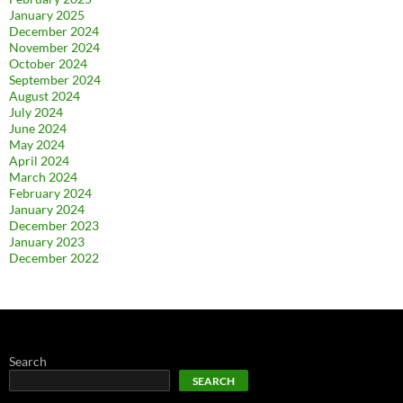
January 2025
December 2024
November 2024
October 2024
September 2024
August 2024
July 2024
June 2024
May 2024
April 2024
March 2024
February 2024
January 2024
December 2023
January 2023
December 2022
Search
SEARCH