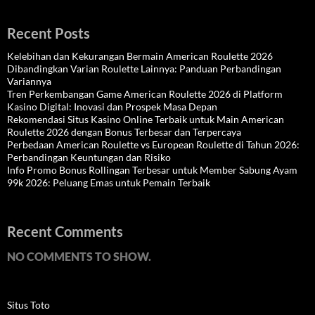
Recent Posts
Kelebihan dan Kekurangan Bermain American Roulette 2026
Dibandingkan Varian Roulette Lainnya: Panduan Perbandingan
Variannya
Tren Perkembangan Game American Roulette 2026 di Platform
Kasino Digital: Inovasi dan Prospek Masa Depan
Rekomendasi Situs Kasino Online Terbaik untuk Main American
Roulette 2026 dengan Bonus Terbesar dan Terpercaya
Perbedaan American Roulette vs European Roulette di Tahun 2026:
Perbandingan Keuntungan dan Risiko
Info Promo Bonus Rollingan Terbesar untuk Member Sabung Ayam
99k 2026: Peluang Emas untuk Pemain Terbaik
Recent Comments
NO COMMENTS TO SHOW.
Situs Toto