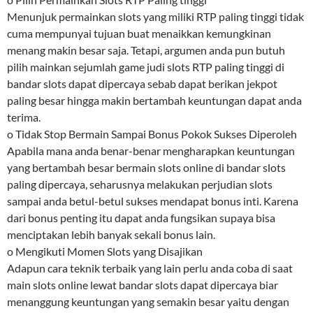
Menunjuk permainkan slots yang miliki RTP paling tinggi tidak
cuma mempunyai tujuan buat menaikkan kemungkinan
menang makin besar saja. Tetapi, argumen anda pun butuh
pilih mainkan sejumlah game judi slots RTP paling tinggi di
bandar slots dapat dipercaya sebab dapat berikan jekpot
paling besar hingga makin bertambah keuntungan dapat anda
terima.
o Tidak Stop Bermain Sampai Bonus Pokok Sukses Diperoleh
Apabila mana anda benar-benar mengharapkan keuntungan
yang bertambah besar bermain slots online di bandar slots
paling dipercaya, seharusnya melakukan perjudian slots
sampai anda betul-betul sukses mendapat bonus inti. Karena
dari bonus penting itu dapat anda fungsikan supaya bisa
menciptakan lebih banyak sekali bonus lain.
o Mengikuti Momen Slots yang Disajikan
Adapun cara teknik terbaik yang lain perlu anda coba di saat
main slots online lewat bandar slots dapat dipercaya biar
menanggung keuntungan yang semakin besar yaitu dengan