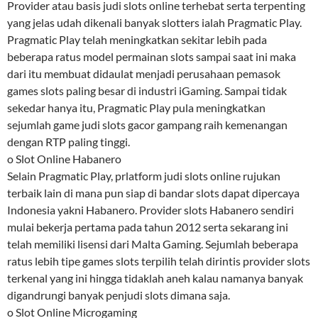
Provider atau basis judi slots online terhebat serta terpenting
yang jelas udah dikenali banyak slotters ialah Pragmatic Play.
Pragmatic Play telah meningkatkan sekitar lebih pada
beberapa ratus model permainan slots sampai saat ini maka
dari itu membuat didaulat menjadi perusahaan pemasok
games slots paling besar di industri iGaming. Sampai tidak
sekedar hanya itu, Pragmatic Play pula meningkatkan
sejumlah game judi slots gacor gampang raih kemenangan
dengan RTP paling tinggi.
o Slot Online Habanero
Selain Pragmatic Play, prlatform judi slots online rujukan
terbaik lain di mana pun siap di bandar slots dapat dipercaya
Indonesia yakni Habanero. Provider slots Habanero sendiri
mulai bekerja pertama pada tahun 2012 serta sekarang ini
telah memiliki lisensi dari Malta Gaming. Sejumlah beberapa
ratus lebih tipe games slots terpilih telah dirintis provider slots
terkenal yang ini hingga tidaklah aneh kalau namanya banyak
digandrungi banyak penjudi slots dimana saja.
o Slot Online Microgaming