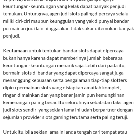
keuntungan-keuntungan yang kelak dapat banyak penjudi
temukan. Untungnya, agen judi slots paling dipercaya selalu
miliki ciri-ciri maupun keunggulan yang yak dipunyai bandar
permainan judi lain hingga akan tidak sukar ditemukan banyak
penjudi.
Keutamaan untuk tentukan bandar slots dapat dipercaya
bukan hanya karena dapat memberinya jumlah beberapa
keuntungan-keuntungan menarik saja. Lebih dari pada itu,
bermain slots di bandar yang dapat dipercaya sangat juga
menanggung kepuasan serta pengalaman tiap-tiap slotters
dipicu permainan slots yang disiapkan amatlah komplet,
ringan dimainkan dan yang benar jamin pun kemungkinan
kemenangan paling besar. Itu seluruhnya sebab dari faksi agen
judi slots sendiri yang sekian lama ini udah berpartner dengan
sejumlah provider slots gaming terutama serta paling teruji.
Untuk itu, bila sekian lama ini anda tengah cari tempat atau