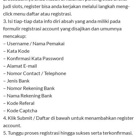
judi slots, register bisa anda kerjakan melalui langkah meng-
click menu daftar atau registrasi.
3. Isi tiap-tiap data info diri absah yang anda miliki pada
formulir registrasi account yang disajikan dan umumnya
mencakup:
– Username / Nama Pemakai
– Kata Kode
– Konfirmasi Kata Password
– Alamat E-mail
– Nomor Contact / Telephone
– Jenis Bank
– Nomor Rekening Bank
– Nama Rekening Bank
– Kode Referal
– Kode Captcha
4. Klik Submit / Daftar di bawah untuk menambahkan register
account.
5. Tunggu proses registrasi hingga sukses serta terkonfirmasi.