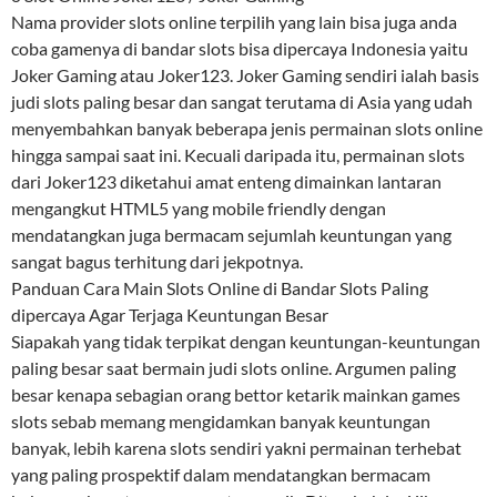
Nama provider slots online terpilih yang lain bisa juga anda
coba gamenya di bandar slots bisa dipercaya Indonesia yaitu
Joker Gaming atau Joker123. Joker Gaming sendiri ialah basis
judi slots paling besar dan sangat terutama di Asia yang udah
menyembahkan banyak beberapa jenis permainan slots online
hingga sampai saat ini. Kecuali daripada itu, permainan slots
dari Joker123 diketahui amat enteng dimainkan lantaran
mengangkut HTML5 yang mobile friendly dengan
mendatangkan juga bermacam sejumlah keuntungan yang
sangat bagus terhitung dari jekpotnya.
Panduan Cara Main Slots Online di Bandar Slots Paling
dipercaya Agar Terjaga Keuntungan Besar
Siapakah yang tidak terpikat dengan keuntungan-keuntungan
paling besar saat bermain judi slots online. Argumen paling
besar kenapa sebagian orang bettor ketarik mainkan games
slots sebab memang mengidamkan banyak keuntungan
banyak, lebih karena slots sendiri yakni permainan terhebat
yang paling prospektif dalam mendatangkan bermacam