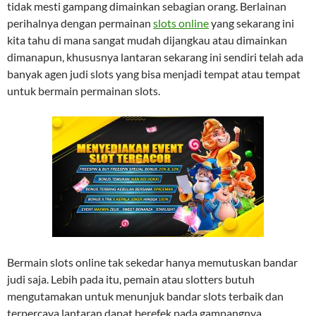
tidak mesti gampang dimainkan sebagian orang. Berlainan
perihalnya dengan permainan
slots online
yang sekarang ini
kita tahu di mana sangat mudah dijangkau atau dimainkan
dimanapun, khususnya lantaran sekarang ini sendiri telah ada
banyak agen judi slots yang bisa menjadi tempat atau tempat
untuk bermain permainan slots.
Bermain slots online tak sekedar hanya memutuskan bandar
judi saja. Lebih pada itu, pemain atau slotters butuh
mengutamakan untuk menunjuk bandar slots terbaik dan
terpercaya lantaran dapat berefek pada gampangnya