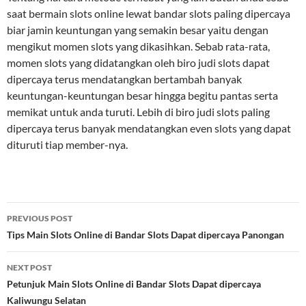
saat bermain slots online lewat bandar slots paling dipercaya
biar jamin keuntungan yang semakin besar yaitu dengan
mengikut momen slots yang dikasihkan. Sebab rata-rata,
momen slots yang didatangkan oleh biro judi slots dapat
dipercaya terus mendatangkan bertambah banyak
keuntungan-keuntungan besar hingga begitu pantas serta
memikat untuk anda turuti. Lebih di biro judi slots paling
dipercaya terus banyak mendatangkan even slots yang dapat
dituruti tiap member-nya.
Post
PREVIOUS POST
navigation
Tips Main Slots Online di Bandar Slots Dapat dipercaya Panongan
NEXT POST
Petunjuk Main Slots Online di Bandar Slots Dapat dipercaya
Kaliwungu Selatan