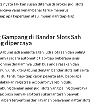
ts nyata tak kan susah ditemui di broker judi slots
percaya yang benar-benar terus-menerus
ap apa keperluan atau impian dari tiap-tiap
 Gampang di Bandar Slots Sah
ng dipercaya
gabung jadi anggota agen judi slots sah dan paling
anya secara automatic tiap-tiap beberapa jenis
 online didalamnya udah bus anda rasakan dan
un, untuk tergabung dengan bandar slots sah serta
 itu, tentu tiap-tiap calon peserta atau beberapa
lakukan registrasi account-nya lebih dulu.
abung dengan agen judi slots yang paling dipercaya
ak bikin banyak slotters sukar lantaran banyak
diberi terpenting dari layanan pelayanan daftar slots