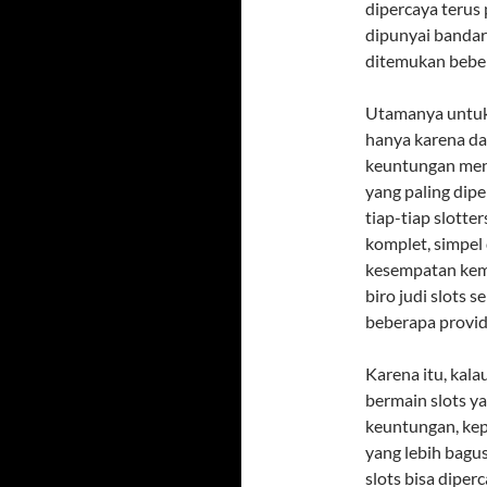
dipercaya terus
dipunyai bandar 
ditemukan beber
Utamanya untuk 
hanya karena d
keuntungan menar
yang paling dip
tiap-tiap slotte
komplet, simpel
kesempatan keme
biro judi slots 
beberapa provid
Karena itu, kala
bermain slots y
keuntungan, kep
yang lebih bagu
slots bisa diper