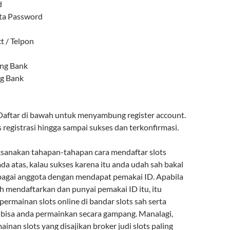
d
ata Password
 / Telpon
ng Bank
g Bank
/ Daftar di bawah untuk menyambung register account.
 registrasi hingga sampai sukses dan terkonfirmasi.
ksanakan tahapan-tahapan cara mendaftar slots
ada atas, kalau sukses karena itu anda udah sah bakal
agai anggota dengan mendapat pemakai ID. Apabila
 mendaftarkan dan punyai pemakai ID itu, itu
ermainan slots online di bandar slots sah serta
 bisa anda permainkan secara gampang. Manalagi,
inan slots yang disajikan broker judi slots paling