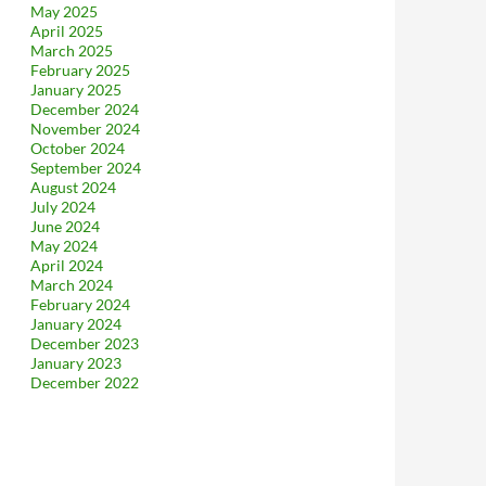
May 2025
April 2025
March 2025
February 2025
January 2025
December 2024
November 2024
October 2024
September 2024
August 2024
July 2024
June 2024
May 2024
April 2024
March 2024
February 2024
January 2024
December 2023
January 2023
December 2022