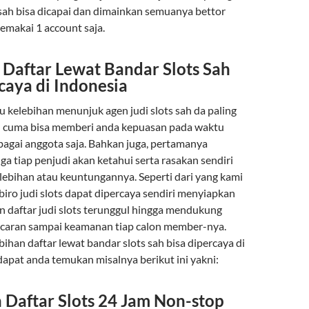
 sah bisa dicapai dan dimainkan semuanya bettor
makai 1 account saja.
 Daftar Lewat Bandar Slots Sah
caya di Indonesia
 kelebihan menunjuk agen judi slots sah da paling
n cuma bisa memberi anda kepuasan pada waktu
agai anggota saja. Bahkan juga, pertamanya
a tiap penjudi akan ketahui serta rasakan sendiri
ebihan atau keuntungannya. Seperti dari yang kami
, biro judi slots dapat dipercaya sendiri menyiapkan
n daftar judi slots terunggul hingga mendukung
ncaran sampai keamanan tiap calon member-nya.
bihan daftar lewat bandar slots sah bisa dipercaya di
dapat anda temukan misalnya berikut ini yakni:
 Daftar Slots 24 Jam Non-stop