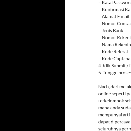
– Kata Passwor
– Konfirmasi K
– Alamat E mail
– Nomor Contact
– Jenis Bank
– Nomor Rekeni
– Nama Rekenin
– Kode Referal
– Kode Captcha
4. Klik Submit 
5. Tunggu proses
Nach, dari mela
online seperti p
terkelompok seb
mana anda sudah
mempunyai arti p
dapat dipercaya
seluruhnya perma