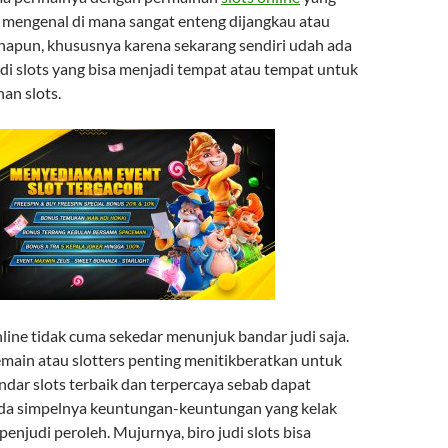
ta mengenal di mana sangat enteng dijangkau atau
apun, khususnya karena sekarang sendiri udah ada
udi slots yang bisa menjadi tempat atau tempat untuk
an slots.
line tidak cuma sekedar menunjuk bandar judi saja.
pemain atau slotters penting menitikberatkan untuk
ar slots terbaik dan terpercaya sebab dapat
da simpelnya keuntungan-keuntungan yang kelak
enjudi peroleh. Mujurnya, biro judi slots bisa