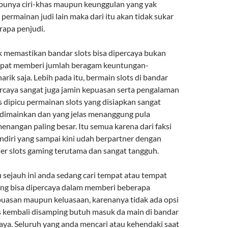
 punya ciri-khas maupun keunggulan yang yak
permainan judi lain maka dari itu akan tidak sukar
apa penjudi.
memastikan bandar slots bisa dipercaya bukan
apat memberi jumlah beragam keuntungan-
ik saja. Lebih pada itu, bermain slots di bandar
ercaya sangat juga jamin kepuasan serta pengalaman
rs dipicu permainan slots yang disiapkan sangat
 dimainkan dan yang jelas menanggung pula
nangan paling besar. Itu semua karena dari faksi
sendiri yang sampai kini udah berpartner dengan
er slots gaming terutama dan sangat tangguh.
u sejauh ini anda sedang cari tempat atau tempat
ang bisa dipercaya dalam memberi beberapa
uasan maupun keluasaan, karenanya tidak ada opsi
s kembali disamping butuh masuk da main di bandar
caya. Seluruh yang anda mencari atau kehendaki saat