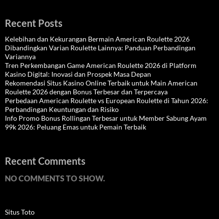
Recent Posts
Kelebihan dan Kekurangan Bermain American Roulette 2026
Dibandingkan Varian Roulette Lainnya: Panduan Perbandingan
Variannya
Tren Perkembangan Game American Roulette 2026 di Platform
Kasino Digital: Inovasi dan Prospek Masa Depan
Rekomendasi Situs Kasino Online Terbaik untuk Main American
Roulette 2026 dengan Bonus Terbesar dan Terpercaya
Perbedaan American Roulette vs European Roulette di Tahun 2026:
Perbandingan Keuntungan dan Risiko
Info Promo Bonus Rollingan Terbesar untuk Member Sabung Ayam
99k 2026: Peluang Emas untuk Pemain Terbaik
Recent Comments
NO COMMENTS TO SHOW.
Situs Toto