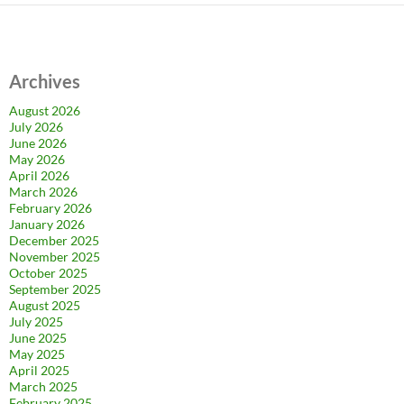
Archives
August 2026
July 2026
June 2026
May 2026
April 2026
March 2026
February 2026
January 2026
December 2025
November 2025
October 2025
September 2025
August 2025
July 2025
June 2025
May 2025
April 2025
March 2025
February 2025