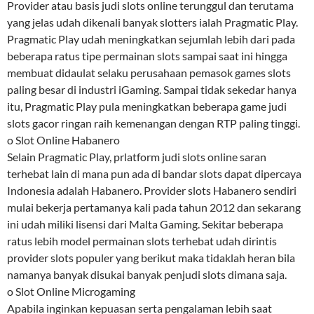
Provider atau basis judi slots online terunggul dan terutama
yang jelas udah dikenali banyak slotters ialah Pragmatic Play.
Pragmatic Play udah meningkatkan sejumlah lebih dari pada
beberapa ratus tipe permainan slots sampai saat ini hingga
membuat didaulat selaku perusahaan pemasok games slots
paling besar di industri iGaming. Sampai tidak sekedar hanya
itu, Pragmatic Play pula meningkatkan beberapa game judi
slots gacor ringan raih kemenangan dengan RTP paling tinggi.
o Slot Online Habanero
Selain Pragmatic Play, prlatform judi slots online saran
terhebat lain di mana pun ada di bandar slots dapat dipercaya
Indonesia adalah Habanero. Provider slots Habanero sendiri
mulai bekerja pertamanya kali pada tahun 2012 dan sekarang
ini udah miliki lisensi dari Malta Gaming. Sekitar beberapa
ratus lebih model permainan slots terhebat udah dirintis
provider slots populer yang berikut maka tidaklah heran bila
namanya banyak disukai banyak penjudi slots dimana saja.
o Slot Online Microgaming
Apabila inginkan kepuasan serta pengalaman lebih saat