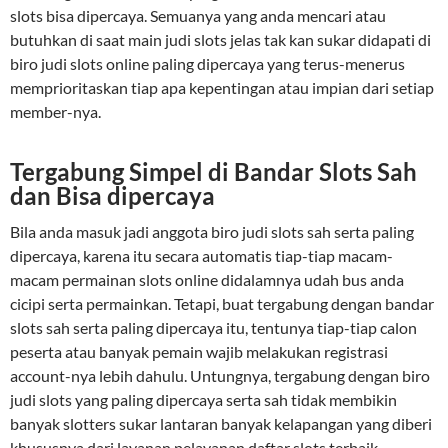
slots bisa dipercaya. Semuanya yang anda mencari atau
butuhkan di saat main judi slots jelas tak kan sukar didapati di
biro judi slots online paling dipercaya yang terus-menerus
memprioritaskan tiap apa kepentingan atau impian dari setiap
member-nya.
Tergabung Simpel di Bandar Slots Sah
dan Bisa dipercaya
Bila anda masuk jadi anggota biro judi slots sah serta paling
dipercaya, karena itu secara automatis tiap-tiap macam-
macam permainan slots online didalamnya udah bus anda
cicipi serta permainkan. Tetapi, buat tergabung dengan bandar
slots sah serta paling dipercaya itu, tentunya tiap-tiap calon
peserta atau banyak pemain wajib melakukan registrasi
account-nya lebih dahulu. Untungnya, tergabung dengan biro
judi slots yang paling dipercaya serta sah tidak membikin
banyak slotters sukar lantaran banyak kelapangan yang diberi
khususnya dari layanan pelayanan daftar slots terbaik.