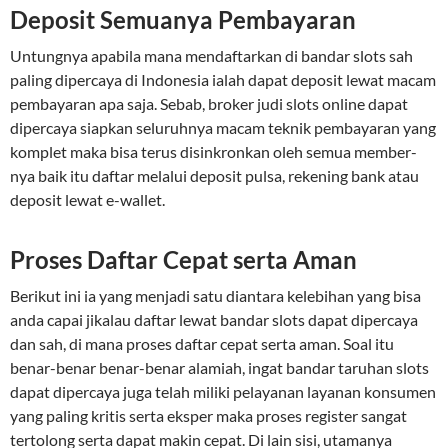
Deposit Semuanya Pembayaran
Untungnya apabila mana mendaftarkan di bandar slots sah
paling dipercaya di Indonesia ialah dapat deposit lewat macam
pembayaran apa saja. Sebab, broker judi slots online dapat
dipercaya siapkan seluruhnya macam teknik pembayaran yang
komplet maka bisa terus disinkronkan oleh semua member-
nya baik itu daftar melalui deposit pulsa, rekening bank atau
deposit lewat e-wallet.
Proses Daftar Cepat serta Aman
Berikut ini ia yang menjadi satu diantara kelebihan yang bisa
anda capai jikalau daftar lewat bandar slots dapat dipercaya
dan sah, di mana proses daftar cepat serta aman. Soal itu
benar-benar benar-benar alamiah, ingat bandar taruhan slots
dapat dipercaya juga telah miliki pelayanan layanan konsumen
yang paling kritis serta eksper maka proses register sangat
tertolong serta dapat makin cepat. Di lain sisi, utamanya