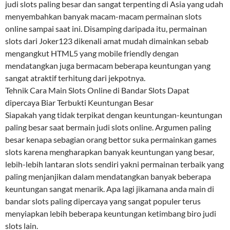
judi slots paling besar dan sangat terpenting di Asia yang udah
menyembahkan banyak macam-macam permainan slots
online sampai saat ini. Disamping daripada itu, permainan
slots dari Joker123 dikenali amat mudah dimainkan sebab
mengangkut HTML5 yang mobile friendly dengan
mendatangkan juga bermacam beberapa keuntungan yang
sangat atraktif terhitung dari jekpotnya.
Tehnik Cara Main Slots Online di Bandar Slots Dapat
dipercaya Biar Terbukti Keuntungan Besar
Siapakah yang tidak terpikat dengan keuntungan-keuntungan
paling besar saat bermain judi slots online. Argumen paling
besar kenapa sebagian orang bettor suka permainkan games
slots karena mengharapkan banyak keuntungan yang besar,
lebih-lebih lantaran slots sendiri yakni permainan terbaik yang
paling menjanjikan dalam mendatangkan banyak beberapa
keuntungan sangat menarik. Apa lagi jikamana anda main di
bandar slots paling dipercaya yang sangat populer terus
menyiapkan lebih beberapa keuntungan ketimbang biro judi
slots lain.