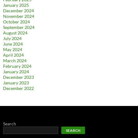
January 2025
December 2024
November 2024
October 2024
September 2024
August 2024
July 2024
June 2024
May 2024
April 2024
March 2024
February 2024
January 2024
December 2023
January 2023
December 2022
Search
SEARCH