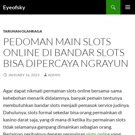
Eyeofsky
SKIP
PRIMAR
TO
MENU
CONTENT
TARUHAN OLAHRAGA
PEDOMAN MAIN SLOTS
ONLINE DI BANDAR SLOTS
BISA DIPERCAYA NGRAYUN
JANUARY 16, 2023
ADMIN
Agar dapat nikmati permainan slots online bersama-sama
kehebohan menarik didalamnya, banyak pemain tentunya
membutuhkan bandar slots menjadi pemasok service judinya.
Dahulunya, slots formal sekedar bisa orang permainkan di
kasino darat saja, yang di mana di ketika itu permainan slots
tidak selamanya gampang dimainkan sebagian orang.
Berlainan perihalnya dengan permainan
slots online
yang