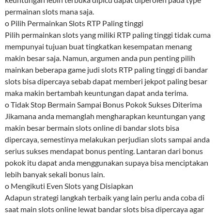
permainan slots mana saja.
o Pilih Permainkan Slots RTP Paling tinggi
Pilih permainkan slots yang miliki RTP paling tinggi tidak cuma
mempunyai tujuan buat tingkatkan kesempatan menang
makin besar saja. Namun, argumen anda pun penting pilih
mainkan beberapa game judi slots RTP paling tinggi di bandar
slots bisa dipercaya sebab dapat memberi jekpot paling besar
maka makin bertambah keuntungan dapat anda terima.
o Tidak Stop Bermain Sampai Bonus Pokok Sukses Diterima
Jikamana anda memanglah mengharapkan keuntungan yang
makin besar bermain slots online di bandar slots bisa
dipercaya, semestinya melakukan perjudian slots sampai anda
serius sukses mendapat bonus penting. Lantaran dari bonus
pokok itu dapat anda menggunakan supaya bisa menciptakan
lebih banyak sekali bonus lain.
o Mengikuti Even Slots yang Disiapkan
Adapun strategi langkah terbaik yang lain perlu anda coba di
saat main slots online lewat bandar slots bisa dipercaya agar