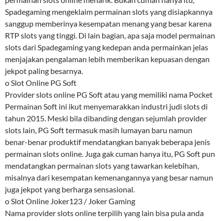
Spadegaming mengeklaim permainan slots yang disiapkannya
sanggup memberinya kesempatan menang yang besar karena
RTP slots yang tinggi. Di lain bagian, apa saja model permainan
slots dari Spadegaming yang kedepan anda permainkan jelas
menjajakan pengalaman lebih memberikan kepuasan dengan
jekpot paling besarnya.
o Slot Online PG Soft
Provider slots online PG Soft atau yang memiliki nama Pocket
Permainan Soft ini ikut menyemarakkan industri judi slots di
tahun 2015. Meski bila dibanding dengan sejumlah provider
slots lain, PG Soft termasuk masih lumayan baru namun
benar-benar produktif mendatangkan banyak beberapa jenis
permainan slots online. Juga gak cuman hanya itu, PG Soft pun
mendatangkan permainan slots yang tawarkan kelebihan,
misalnya dari kesempatan kemenangannya yang besar namun
juga jekpot yang berharga sensasional.
o Slot Online Joker123 / Joker Gaming
Nama provider slots online terpilih yang lain bisa pula anda