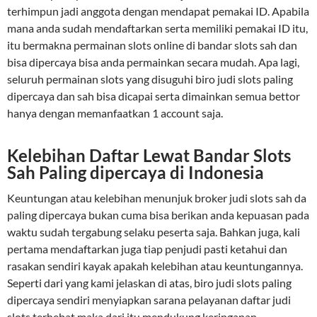
terhimpun jadi anggota dengan mendapat pemakai ID. Apabila
mana anda sudah mendaftarkan serta memiliki pemakai ID itu,
itu bermakna permainan slots online di bandar slots sah dan
bisa dipercaya bisa anda permainkan secara mudah. Apa lagi,
seluruh permainan slots yang disuguhi biro judi slots paling
dipercaya dan sah bisa dicapai serta dimainkan semua bettor
hanya dengan memanfaatkan 1 account saja.
Kelebihan Daftar Lewat Bandar Slots
Sah Paling dipercaya di Indonesia
Keuntungan atau kelebihan menunjuk broker judi slots sah da
paling dipercaya bukan cuma bisa berikan anda kepuasan pada
waktu sudah tergabung selaku peserta saja. Bahkan juga, kali
pertama mendaftarkan juga tiap penjudi pasti ketahui dan
rasakan sendiri kayak apakah kelebihan atau keuntungannya.
Seperti dari yang kami jelaskan di atas, biro judi slots paling
dipercaya sendiri menyiapkan sarana pelayanan daftar judi
slots terhebat maka dari itu mendukung keringanan,