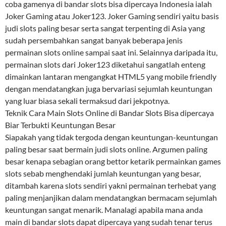
coba gamenya di bandar slots bisa dipercaya Indonesia ialah
Joker Gaming atau Joker123. Joker Gaming sendiri yaitu basis
judi slots paling besar serta sangat terpenting di Asia yang
sudah persembahkan sangat banyak beberapa jenis
permainan slots online sampai saat ini. Selainnya daripada itu,
permainan slots dari Joker123 diketahui sangatlah enteng
dimainkan lantaran mengangkat HTML5 yang mobile friendly
dengan mendatangkan juga bervariasi sejumlah keuntungan
yang luar biasa sekali termaksud dari jekpotnya.
Teknik Cara Main Slots Online di Bandar Slots Bisa dipercaya
Biar Terbukti Keuntungan Besar
Siapakah yang tidak tergoda dengan keuntungan-keuntungan
paling besar saat bermain judi slots online. Argumen paling
besar kenapa sebagian orang bettor ketarik permainkan games
slots sebab menghendaki jumlah keuntungan yang besar,
ditambah karena slots sendiri yakni permainan terhebat yang
paling menjanjikan dalam mendatangkan bermacam sejumlah
keuntungan sangat menarik. Manalagi apabila mana anda
main di bandar slots dapat dipercaya yang sudah tenar terus