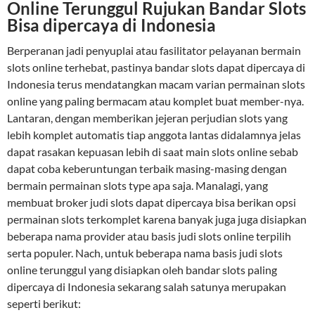
Online Terunggul Rujukan Bandar Slots
Bisa dipercaya di Indonesia
Berperanan jadi penyuplai atau fasilitator pelayanan bermain
slots online terhebat, pastinya bandar slots dapat dipercaya di
Indonesia terus mendatangkan macam varian permainan slots
online yang paling bermacam atau komplet buat member-nya.
Lantaran, dengan memberikan jejeran perjudian slots yang
lebih komplet automatis tiap anggota lantas didalamnya jelas
dapat rasakan kepuasan lebih di saat main slots online sebab
dapat coba keberuntungan terbaik masing-masing dengan
bermain permainan slots type apa saja. Manalagi, yang
membuat broker judi slots dapat dipercaya bisa berikan opsi
permainan slots terkomplet karena banyak juga juga disiapkan
beberapa nama provider atau basis judi slots online terpilih
serta populer. Nach, untuk beberapa nama basis judi slots
online terunggul yang disiapkan oleh bandar slots paling
dipercaya di Indonesia sekarang salah satunya merupakan
seperti berikut: