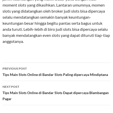
moment slots yang dikasihkan. Lantaran umumnya, momen
slots yang didatangkan oleh broker judi slots bisa dipercaya
selalu mendatangkan semakin banyak keuntungan-
keuntungan besar hingga begitu pantas serta bagus untuk
anda turuti. Lebih-lebih di biro judi slots bisa dipercaya selalu
banyak mendatangkan even slots yang dapat dituruti tiap-tiap
anggotanya.
Post
PREVIOUS POST
navigation
Tips Main Slots Online di Bandar Slots Paling dipercaya Mindiptana
NEXT POST
Tips Main Slots Online di Bandar Slots Dapat dipercaya Blambangan
Pagar