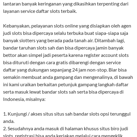
lantaran banyak keringanan yang dikasihkan terpenting dari
layanan service daftar slots terbaik.
Kebanyakan, pelayanan slots online yang disiapkan oleh agen
judi slots bisa dipercaya selalu terbuka buat siapa-siapa saja
banyak slotters yang berada pada tanah air. Ditambah lagi,
bandar taruhan slots sah dan bisa dipercaya jamin banyak
bettor akan simpel jadi peserta karena register account slots
bisa dituruti dengan cara gratis dibarengi dengan service
daftar yang dukungan sepanjang 24 jam non-stop. Biar bisa
semakin membuat anda gampang dan mengenalinya, di bawah
ini kami uraikan berkaitan petunjuk gampang langkah daftar
serta masuk lewat bandar slots sah serta bisa dipercaya di
Indonesia, misalnya:
1. Kunjungi / akses situs situs sah bandar slots opsi terunggul
anda.
2. Sesudahnya anda masuk di halaman khusus situs biro judi
slots, registrasi bisa anda kerjakan melalui cara mengeklik