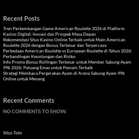
Recent Posts
Tren Perkembangan Game American Roulette 2026 di Platform
Kasino Digital: Inovasi dan Prospek Masa Depan
Rekomendasi Situs Kasino Online Terbaik untuk Main American
Roulette 2026 dengan Bonus Terbesar dan Terpercaya
Perbedaan American Roulette vs European Roulette di Tahun 2026:
Perbandingan Keuntungan dan Risiko
Info Promo Bonus Rollingan Terbesar untuk Member Sabung Ayam
99k 2026: Peluang Emas untuk Pemain Terbaik
Strategi Membaca Pergerakan Ayam di Arena Sabung Ayam 99k
Online untuk Menang
Recent Comments
NO COMMENTS TO SHOW.
Situs Toto