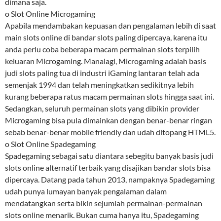
dimana saja.
o Slot Online Microgaming
Apabila mendambakan kepuasan dan pengalaman lebih di saat
main slots online di bandar slots paling dipercaya, karena itu
anda perlu coba beberapa macam permainan slots terpilih
keluaran Microgaming. Manalagi, Microgaming adalah basis
judi slots paling tua di industri iGaming lantaran telah ada
semenjak 1994 dan telah meningkatkan sedikitnya lebih
kurang beberapa ratus macam permainan slots hingga saat ini.
Sedangkan, seluruh permainan slots yang dibikin provider
Microgaming bisa pula dimainkan dengan benar-benar ringan
sebab benar-benar mobile friendly dan udah ditopang HTML5.
o Slot Online Spadegaming
Spadegaming sebagai satu diantara sebegitu banyak basis judi
slots online alternatif terbaik yang disajikan bandar slots bisa
dipercaya. Datang pada tahun 2013, nampaknya Spadegaming
udah punya lumayan banyak pengalaman dalam
mendatangkan serta bikin sejumlah permainan-permainan
slots online menarik. Bukan cuma hanya itu, Spadegaming