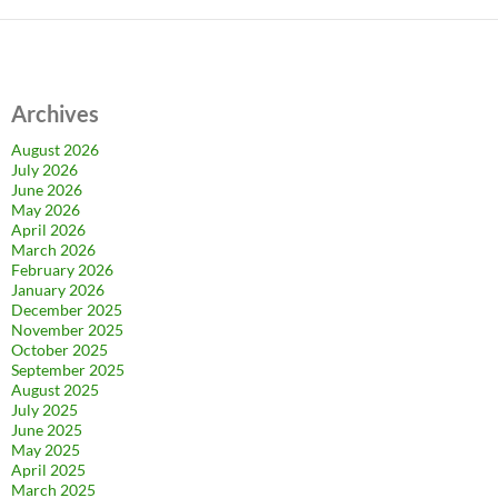
Archives
August 2026
July 2026
June 2026
May 2026
April 2026
March 2026
February 2026
January 2026
December 2025
November 2025
October 2025
September 2025
August 2025
July 2025
June 2025
May 2025
April 2025
March 2025