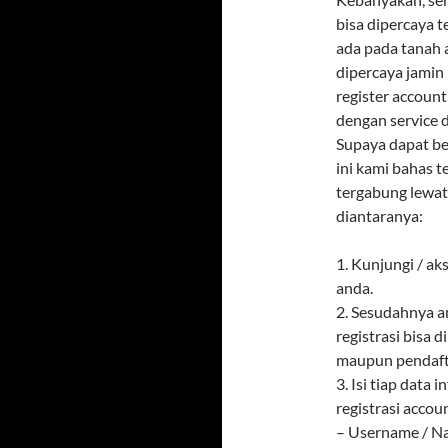
bisa dipercaya t
ada pada tanah a
dipercaya jamin
register account
dengan service 
Supaya dapat be
ini kami bahas t
tergabung lewat 
diantaranya:
1. Kunjungi / ak
anda.
2. Sesudahnya an
registrasi bisa 
maupun pendaft
3. Isi tiap data
registrasi accou
– Username / N