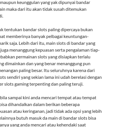
s maupun keunggulan yang yak dipunyai bandar
ain maka dari itu akan tidak susah ditemukan
i.
 tentukan bandar slots paling dipercaya bukan
pat memberinya banyak pelbagai keuntungan-
ik saja. Lebih dari itu, main slots di bandar yang
 juga menanggung kepuasan serta pengalaman tiap-
sebabkan permainan slots yang disiapkan terlalu
ng dimainkan dan yang benar menanggung pun
nangan paling besar. Itu seluruhnya karena dari
slots sendiri yang sekian lama ini udah berelasi dengan
r slots gaming terpenting dan paling teruji.
 bila sampai kini anda mencari tempat atau tempat
 bisa dihandalkan dalam berikan beberapa
asan atau keringanan, jadi tidak ada opsi yang lebih
elainnya butuh masuk da main di bandar slots bisa
anya yang anda mencari atau kehendaki saat