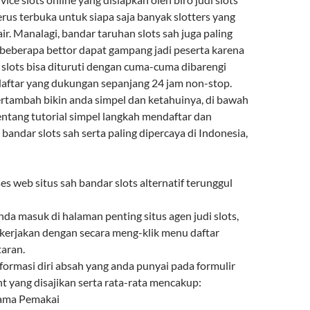
erus terbuka untuk siapa saja banyak slotters yang
ir. Manalagi, bandar taruhan slots sah juga paling
 beberapa bettor dapat gampang jadi peserta karena
 slots bisa dituruti dengan cuma-cuma dibarengi
daftar yang dukungan sepanjang 24 jam non-stop.
rtambah bikin anda simpel dan ketahuinya, di bawah
entang tutorial simpel langkah mendaftar dan
bandar slots sah serta paling dipercaya di Indonesia,
ses web situs sah bandar slots alternatif terunggul
da masuk di halaman penting situs agen judi slots,
dikerjakan dengan secara meng-klik menu daftar
aran.
 informasi diri absah yang anda punyai pada formulir
nt yang disajikan serta rata-rata mencakup:
ama Pemakai