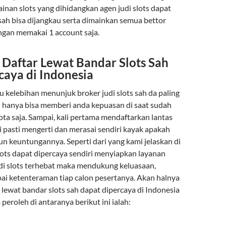
nan slots yang dihidangkan agen judi slots dapat
sah bisa dijangkau serta dimainkan semua bettor
gan memakai 1 account saja.
 Daftar Lewat Bandar Slots Sah
caya di Indonesia
 kelebihan menunjuk broker judi slots sah da paling
 hanya bisa memberi anda kepuasan di saat sudah
ta saja. Sampai, kali pertama mendaftarkan lantas
i pasti mengerti dan merasai sendiri kayak apakah
n keuntungannya. Seperti dari yang kami jelaskan di
slots dapat dipercaya sendiri menyiapkan layanan
judi slots terhebat maka mendukung keluasaan,
ai ketenteraman tiap calon pesertanya. Akan halnya
 lewat bandar slots sah dapat dipercaya di Indonesia
peroleh di antaranya berikut ini ialah: