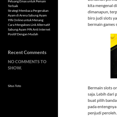
Peluang Emas untuk Pemain
kita mengenal d
Terbaik
Strategi Membaca Pergerakan
dimanapun, terpe
Ayam di Arena Sabung Ayam
biro judi slots
99k Online untuk Menang
bermain games s
Cara Mengakses Link Alternatif
Sabung Ayam 99k Anti Internet
Positif Dengan Mudah
Recent Comments
NO COMMENTS TO
SHOW.
Situs Toto
Bermain slots o
saja. Lebih dari
buat pilih banda
pada entengnya
penjudi peroleh.