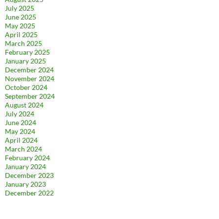
July 2025
June 2025
May 2025
April 2025
March 2025
February 2025
January 2025
December 2024
November 2024
October 2024
September 2024
August 2024
July 2024
June 2024
May 2024
April 2024
March 2024
February 2024
January 2024
December 2023
January 2023
December 2022