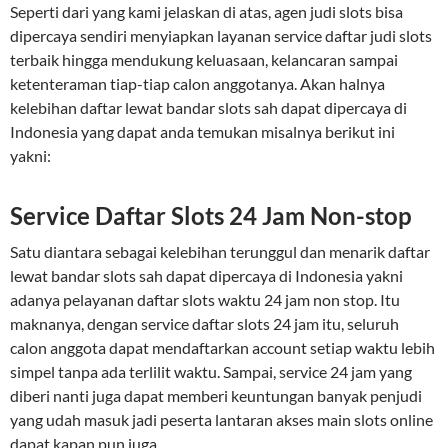
Seperti dari yang kami jelaskan di atas, agen judi slots bisa
dipercaya sendiri menyiapkan layanan service daftar judi slots
terbaik hingga mendukung keluasaan, kelancaran sampai
ketenteraman tiap-tiap calon anggotanya. Akan halnya
kelebihan daftar lewat bandar slots sah dapat dipercaya di
Indonesia yang dapat anda temukan misalnya berikut ini
yakni:
Service Daftar Slots 24 Jam Non-stop
Satu diantara sebagai kelebihan terunggul dan menarik daftar
lewat bandar slots sah dapat dipercaya di Indonesia yakni
adanya pelayanan daftar slots waktu 24 jam non stop. Itu
maknanya, dengan service daftar slots 24 jam itu, seluruh
calon anggota dapat mendaftarkan account setiap waktu lebih
simpel tanpa ada terlilit waktu. Sampai, service 24 jam yang
diberi nanti juga dapat memberi keuntungan banyak penjudi
yang udah masuk jadi peserta lantaran akses main slots online
dapat kapan pun juga.