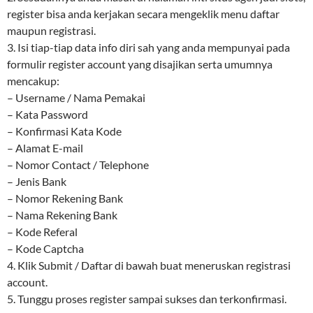
register bisa anda kerjakan secara mengeklik menu daftar
maupun registrasi.
3. Isi tiap-tiap data info diri sah yang anda mempunyai pada
formulir register account yang disajikan serta umumnya
mencakup:
– Username / Nama Pemakai
– Kata Password
– Konfirmasi Kata Kode
– Alamat E-mail
– Nomor Contact / Telephone
– Jenis Bank
– Nomor Rekening Bank
– Nama Rekening Bank
– Kode Referal
– Kode Captcha
4. Klik Submit / Daftar di bawah buat meneruskan registrasi
account.
5. Tunggu proses register sampai sukses dan terkonfirmasi.