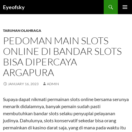
Eyeofsky
SKIP
PRIMAR
TO
MENU
CONTENT
TARUHAN OLAHRAGA
PEDOMAN MAIN SLOTS
ONLINE DI BANDAR SLOTS
BISA DIPERCAYA
ARGAPURA
JANUARY 16, 2023
ADMIN
Supaya dapat nikmati permainan slots online bersama serunya
menarik didalamnya, banyak pemain sudah pasti
membutuhkan bandar slots selaku penyuplai pelayanan
judinya. Dahulunya, slots konservatif sekedar bisa orang
permainkan di kasino darat saja, yang di mana pada waktu itu