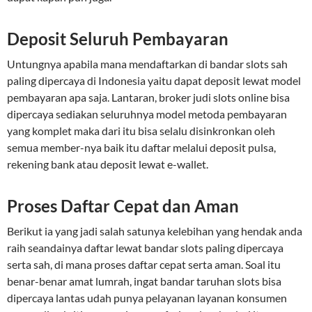
Deposit Seluruh Pembayaran
Untungnya apabila mana mendaftarkan di bandar slots sah
paling dipercaya di Indonesia yaitu dapat deposit lewat model
pembayaran apa saja. Lantaran, broker judi slots online bisa
dipercaya sediakan seluruhnya model metoda pembayaran
yang komplet maka dari itu bisa selalu disinkronkan oleh
semua member-nya baik itu daftar melalui deposit pulsa,
rekening bank atau deposit lewat e-wallet.
Proses Daftar Cepat dan Aman
Berikut ia yang jadi salah satunya kelebihan yang hendak anda
raih seandainya daftar lewat bandar slots paling dipercaya
serta sah, di mana proses daftar cepat serta aman. Soal itu
benar-benar amat lumrah, ingat bandar taruhan slots bisa
dipercaya lantas udah punya pelayanan layanan konsumen