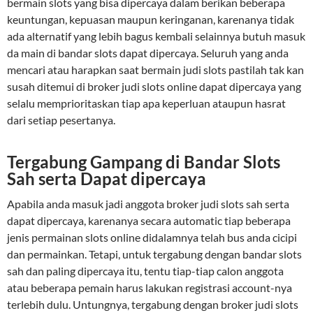
bermain slots yang bisa dipercaya dalam berikan beberapa
keuntungan, kepuasan maupun keringanan, karenanya tidak
ada alternatif yang lebih bagus kembali selainnya butuh masuk
da main di bandar slots dapat dipercaya. Seluruh yang anda
mencari atau harapkan saat bermain judi slots pastilah tak kan
susah ditemui di broker judi slots online dapat dipercaya yang
selalu memprioritaskan tiap apa keperluan ataupun hasrat
dari setiap pesertanya.
Tergabung Gampang di Bandar Slots
Sah serta Dapat dipercaya
Apabila anda masuk jadi anggota broker judi slots sah serta
dapat dipercaya, karenanya secara automatic tiap beberapa
jenis permainan slots online didalamnya telah bus anda cicipi
dan permainkan. Tetapi, untuk tergabung dengan bandar slots
sah dan paling dipercaya itu, tentu tiap-tiap calon anggota
atau beberapa pemain harus lakukan registrasi account-nya
terlebih dulu. Untungnya, tergabung dengan broker judi slots