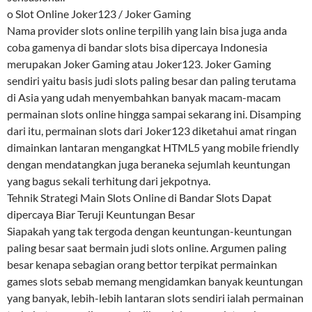
o Slot Online Joker123 / Joker Gaming
Nama provider slots online terpilih yang lain bisa juga anda
coba gamenya di bandar slots bisa dipercaya Indonesia
merupakan Joker Gaming atau Joker123. Joker Gaming
sendiri yaitu basis judi slots paling besar dan paling terutama
di Asia yang udah menyembahkan banyak macam-macam
permainan slots online hingga sampai sekarang ini. Disamping
dari itu, permainan slots dari Joker123 diketahui amat ringan
dimainkan lantaran mengangkat HTML5 yang mobile friendly
dengan mendatangkan juga beraneka sejumlah keuntungan
yang bagus sekali terhitung dari jekpotnya.
Tehnik Strategi Main Slots Online di Bandar Slots Dapat
dipercaya Biar Teruji Keuntungan Besar
Siapakah yang tak tergoda dengan keuntungan-keuntungan
paling besar saat bermain judi slots online. Argumen paling
besar kenapa sebagian orang bettor terpikat permainkan
games slots sebab memang mengidamkan banyak keuntungan
yang banyak, lebih-lebih lantaran slots sendiri ialah permainan