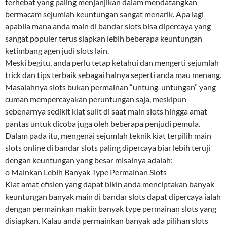
terhebat yang paling menjanjikan dalam mendatangkan
bermacam sejumlah keuntungan sangat menarik. Apa lagi
apabila mana anda main di bandar slots bisa dipercaya yang
sangat populer terus siapkan lebih beberapa keuntungan
ketimbang agen judi slots lain.
Meski begitu, anda perlu tetap ketahui dan mengerti sejumlah
trick dan tips terbaik sebagai halnya seperti anda mau menang.
Masalahnya slots bukan permainan “untung-untungan” yang
cuman mempercayakan peruntungan saja, meskipun
sebenarnya sedikit kiat sulit di saat main slots hingga amat
pantas untuk dicoba juga oleh beberapa penjudi pemula.
Dalam pada itu, mengenai sejumlah teknik kiat terpilih main
slots online di bandar slots paling dipercaya biar lebih teruji
dengan keuntungan yang besar misalnya adalah:
o Mainkan Lebih Banyak Type Permainan Slots
Kiat amat efisien yang dapat bikin anda menciptakan banyak
keuntungan banyak main di bandar slots dapat dipercaya ialah
dengan permainkan makin banyak type permainan slots yang
disiapkan. Kalau anda permainkan banyak ada pilihan slots