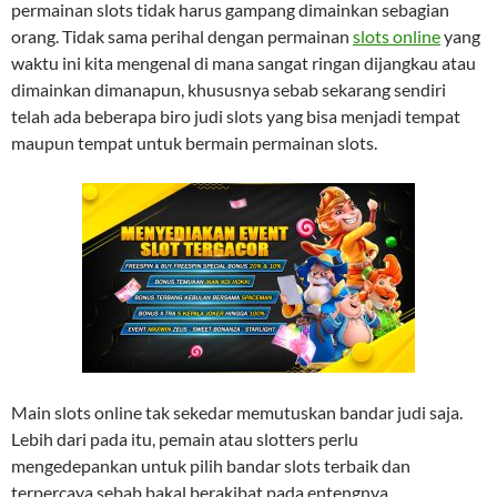
permainan slots tidak harus gampang dimainkan sebagian
orang. Tidak sama perihal dengan permainan
slots online
yang
waktu ini kita mengenal di mana sangat ringan dijangkau atau
dimainkan dimanapun, khususnya sebab sekarang sendiri
telah ada beberapa biro judi slots yang bisa menjadi tempat
maupun tempat untuk bermain permainan slots.
Main slots online tak sekedar memutuskan bandar judi saja.
Lebih dari pada itu, pemain atau slotters perlu
mengedepankan untuk pilih bandar slots terbaik dan
terpercaya sebab bakal berakibat pada entengnya