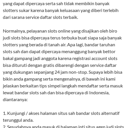
yang dapat dipercaya serta sah tidak membikin banyak
slotters sukar karena banyak keluasaan yang diberi terlebih
dari sarana service daftar slots terbaik.
Normalnya, pelayanan slots online yang disajikan oleh biro
judi slots bisa dipercaya terus terbuka buat siapa saja banyak
slotters yang berada di tanah air. Apa lagi, bandar taruhan
slots sah dan dapat dipercaya menanggung banyak bettor
bakal gampang jadi anggota karena registrasi account slots
bisa dituruti dengan gratis dibarengi dengan service daftar
yang dukungan sepanjang 24 jam non-stop. Supaya lebih bisa
bikin anda gampang serta mengenalnya, di bawah ini kami
jelaskan berkaitan tips simpel langkah mendaftar serta masuk
lewat bandar slots sah dan bisa dipercaya di Indonesia,
diantaranya:
1. Kunjungi / akses halaman situs sah bandar slots alternatif
terunggul anda.
2. Sesudahnya anda masuk di halaman inti situs agen judi slots,