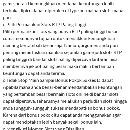
game, berarti kemungkinan mendapat keuntungan lebih
terbuka dipicu dapat diperoleh di type permainan slots mana
pun.
o Pilih Permainkan Slots RTP Paling tinggi
Pilih permainkan slots yang punya RTP paling tinggi bukan
cuma mempunyai tujuan untuk menaikkan kemungkinan
menang bertambah besar saja. Namun, argumen anda pun
penting memutuskan mainkan sejumlah game judi slots RTP
paling tinggi di bandar slots paling dipercaya lantaran bisa
memberinya jekpot paling besar maka makin bertambah
keuntungan dapat anda terima.
o Tidak Stop Main Sampai Bonus Pokok Sukses Didapat
Apabila mana anda benar-benar mendambakan keuntungan
yang bertambah besar bermain slots online di bandar slots
dapat dipercaya, seharusnya melakukan perjudian slots hingga
anda sungguh-sungguh sukses mendapatkan bonus pokok.
Karena dari bonus pokok itu dapat anda menggunakan agar
dapat menciptakan lebih banyak sekali bonus lain.
o Mengikuti Momen Slots yang Disajikan