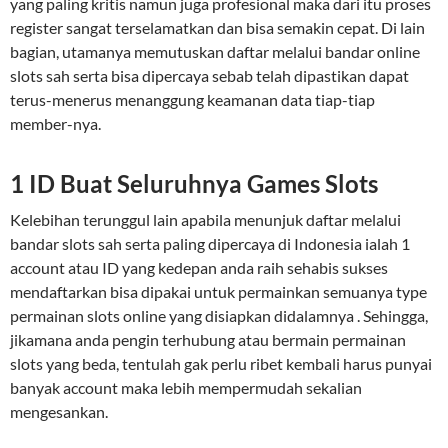
yang paling kritis namun juga profesional maka dari itu proses
register sangat terselamatkan dan bisa semakin cepat. Di lain
bagian, utamanya memutuskan daftar melalui bandar online
slots sah serta bisa dipercaya sebab telah dipastikan dapat
terus-menerus menanggung keamanan data tiap-tiap
member-nya.
1 ID Buat Seluruhnya Games Slots
Kelebihan terunggul lain apabila menunjuk daftar melalui
bandar slots sah serta paling dipercaya di Indonesia ialah 1
account atau ID yang kedepan anda raih sehabis sukses
mendaftarkan bisa dipakai untuk permainkan semuanya type
permainan slots online yang disiapkan didalamnya . Sehingga,
jikamana anda pengin terhubung atau bermain permainan
slots yang beda, tentulah gak perlu ribet kembali harus punyai
banyak account maka lebih mempermudah sekalian
mengesankan.