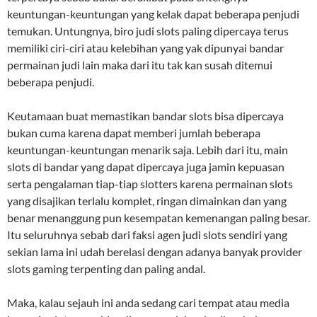
keuntungan-keuntungan yang kelak dapat beberapa penjudi
temukan. Untungnya, biro judi slots paling dipercaya terus
memiliki ciri-ciri atau kelebihan yang yak dipunyai bandar
permainan judi lain maka dari itu tak kan susah ditemui
beberapa penjudi.
Keutamaan buat memastikan bandar slots bisa dipercaya
bukan cuma karena dapat memberi jumlah beberapa
keuntungan-keuntungan menarik saja. Lebih dari itu, main
slots di bandar yang dapat dipercaya juga jamin kepuasan
serta pengalaman tiap-tiap slotters karena permainan slots
yang disajikan terlalu komplet, ringan dimainkan dan yang
benar menanggung pun kesempatan kemenangan paling besar.
Itu seluruhnya sebab dari faksi agen judi slots sendiri yang
sekian lama ini udah berelasi dengan adanya banyak provider
slots gaming terpenting dan paling andal.
Maka, kalau sejauh ini anda sedang cari tempat atau media