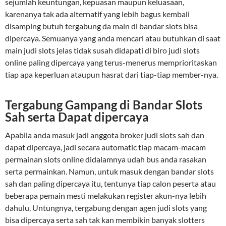
sejumlah keuntungan, kepuasan maupun keluasaan,
karenanya tak ada alternatif yang lebih bagus kembali
disamping butuh tergabung da main di bandar slots bisa
dipercaya. Semuanya yang anda mencari atau butuhkan di saat
main judi slots jelas tidak susah didapati di biro judi slots
online paling dipercaya yang terus-menerus memprioritaskan
tiap apa keperluan ataupun hasrat dari tiap-tiap member-nya.
Tergabung Gampang di Bandar Slots
Sah serta Dapat dipercaya
Apabila anda masuk jadi anggota broker judi slots sah dan
dapat dipercaya, jadi secara automatic tiap macam-macam
permainan slots online didalamnya udah bus anda rasakan
serta permainkan. Namun, untuk masuk dengan bandar slots
sah dan paling dipercaya itu, tentunya tiap calon peserta atau
beberapa pemain mesti melakukan register akun-nya lebih
dahulu. Untungnya, tergabung dengan agen judi slots yang
bisa dipercaya serta sah tak kan membikin banyak slotters