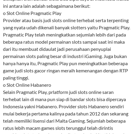
ini antara lain adalah sebagaimana berikut:
o Slot Online Pragmatic Play
Provider atau basis judi slots online terhebat serta terpenting
yang nyata udah dikenali banyak slotters yaitu Pragmatic Play.
Pragmatic Play telah meningkatkan sejumlah lebih dari pada
beberapa ratus model permainan slots sampai saat ini maka
dari itu membuat didaulat jadi perusahaan penyuplai
permainan slots paling besar di industri iGaming. Juga bukan
hanya hanya itu, Pragmatic Play pun meningkatkan beberapa
game judi slots gacor ringan meraih kemenangan dengan RTP
paling tinggi.
o Slot Online Habanero
Selain Pragmatic Play, prlatform judi slots online saran
terhebat lain di mana pun siap di bandar slots bisa dipercaya
Indonesia yakni Habanero. Provider slots Habanero sendiri
mulai bekerja pertama kalinya pada tahun 2012 dan sekarang
telah memiliki lisensi dari Malta Gaming. Sejumlah beberapa
ratus lebih macam games slots terunggul telah dirintis