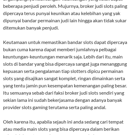
beberapa penjudi peroleh. Mujurnya, broker judi slots paling
dipercaya terus punyai keunikan atau kelebihan yang yak
dipunyai bandar permainan judi lain hingga akan tidak sukar
ditemukan banyak penjudi.
Keutamaan untuk memastikan bandar slots dapat dipercaya
bukan cuma karena dapat memberi jumlahnya pelbagai
keuntungan-keuntungan menarik saja. Lebih dari itu, main
slots di bandar yang bisa dipercaya sangat juga menanggung
kepuasan serta pengalaman tiap slotters dipicu permainan
slots yang disajikan sangat komplet, ringan dimainkan serta
yang tentu jamin pun kesempatan kemenangan paling besar.
Itu semuanya sebab dari faksi broker judi slots sendiri yang
sekian lama ini sudah bekerjasama dengan adanya banyak
provider slots gaming terutama serta paling andal.
Oleh karena itu, apabila sejauh ini anda sedang cari tempat
atau media main slots yang bisa dipercaya dalam berikan