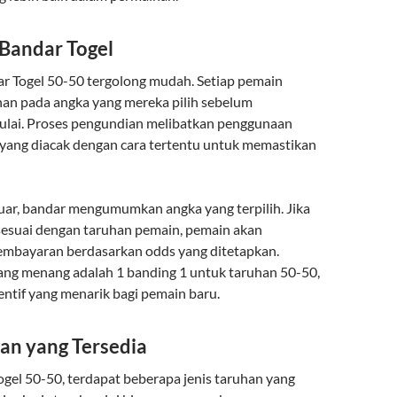
 Bandar Togel
ar Togel 50-50 tergolong mudah. Setiap pemain
an pada angka yang mereka pilih sebelum
ulai. Proses pengundian melibatkan penggunaan
 yang diacak dengan cara tertentu untuk memastikan
luar, bandar mengumumkan angka yang terpilih. Jika
sesuai dengan taruhan pemain, pemain akan
mbayaran berdasarkan odds yang ditetapkan.
ng menang adalah 1 banding 1 untuk taruhan 50-50,
ntif yang menarik bagi pemain baru.
han yang Tersedia
gel 50-50, terdapat beberapa jenis taruhan yang