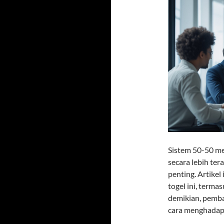
Sistem 50-50 m
secara lebih te
penting. Artike
togel ini, terma
demikian, pemba
cara menghadapi