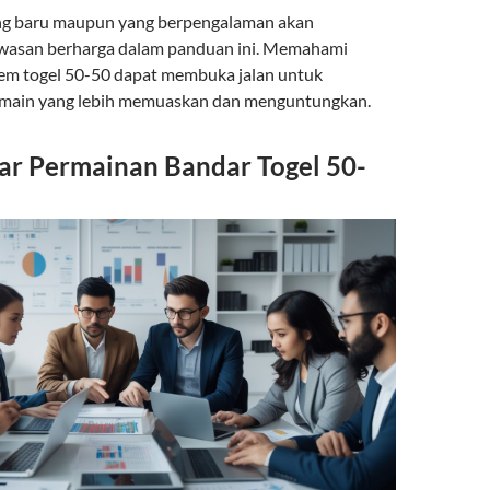
ng baru maupun yang berpengalaman akan
san berharga dalam panduan ini. Memahami
tem togel 50-50 dapat membuka jalan untuk
main yang lebih memuaskan dan menguntungkan.
ar Permainan Bandar Togel 50-