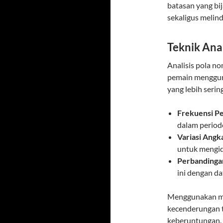
batasan yang bi
sekaligus melin
Teknik Ana
Analisis pola n
pemain menggun
yang lebih sering
Frekuensi P
dalam period
Variasi Angk
untuk mengide
Perbandingan
ini dengan da
Menggunakan me
kecenderungan t
keberuntungan.