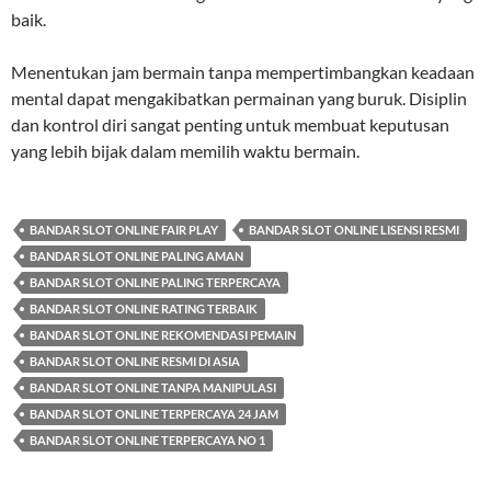
baik.
Menentukan jam bermain tanpa mempertimbangkan keadaan
mental dapat mengakibatkan permainan yang buruk. Disiplin
dan kontrol diri sangat penting untuk membuat keputusan
yang lebih bijak dalam memilih waktu bermain.
BANDAR SLOT ONLINE FAIR PLAY
BANDAR SLOT ONLINE LISENSI RESMI
BANDAR SLOT ONLINE PALING AMAN
BANDAR SLOT ONLINE PALING TERPERCAYA
BANDAR SLOT ONLINE RATING TERBAIK
BANDAR SLOT ONLINE REKOMENDASI PEMAIN
BANDAR SLOT ONLINE RESMI DI ASIA
BANDAR SLOT ONLINE TANPA MANIPULASI
BANDAR SLOT ONLINE TERPERCAYA 24 JAM
BANDAR SLOT ONLINE TERPERCAYA NO 1