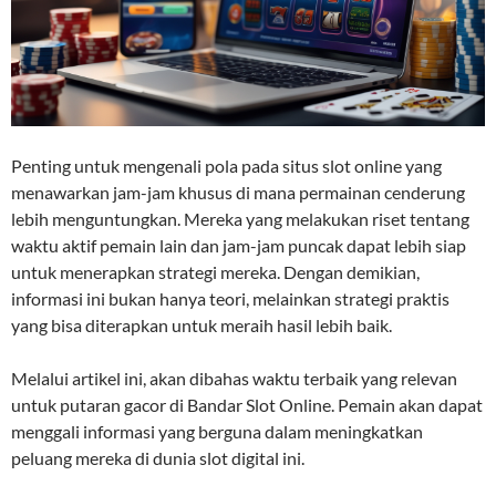
Penting untuk mengenali pola pada situs slot online yang
menawarkan jam-jam khusus di mana permainan cenderung
lebih menguntungkan. Mereka yang melakukan riset tentang
waktu aktif pemain lain dan jam-jam puncak dapat lebih siap
untuk menerapkan strategi mereka. Dengan demikian,
informasi ini bukan hanya teori, melainkan strategi praktis
yang bisa diterapkan untuk meraih hasil lebih baik.
Melalui artikel ini, akan dibahas waktu terbaik yang relevan
untuk putaran gacor di Bandar Slot Online. Pemain akan dapat
menggali informasi yang berguna dalam meningkatkan
peluang mereka di dunia slot digital ini.