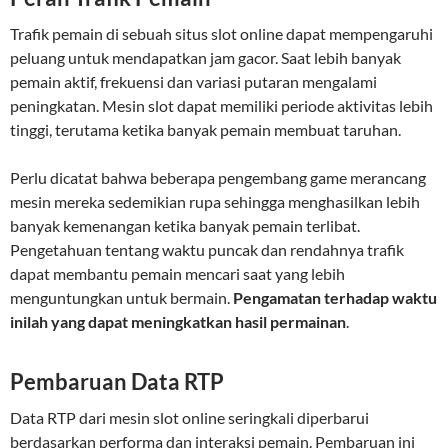
Trafik pemain di sebuah situs slot online dapat mempengaruhi
peluang untuk mendapatkan jam gacor. Saat lebih banyak
pemain aktif, frekuensi dan variasi putaran mengalami
peningkatan. Mesin slot dapat memiliki periode aktivitas lebih
tinggi, terutama ketika banyak pemain membuat taruhan.
Perlu dicatat bahwa beberapa pengembang game merancang
mesin mereka sedemikian rupa sehingga menghasilkan lebih
banyak kemenangan ketika banyak pemain terlibat.
Pengetahuan tentang waktu puncak dan rendahnya trafik
dapat membantu pemain mencari saat yang lebih
menguntungkan untuk bermain.
Pengamatan terhadap waktu
inilah yang dapat meningkatkan hasil permainan
.
Pembaruan Data RTP
Data RTP dari mesin slot online seringkali diperbarui
berdasarkan performa dan interaksi pemain. Pembaruan ini