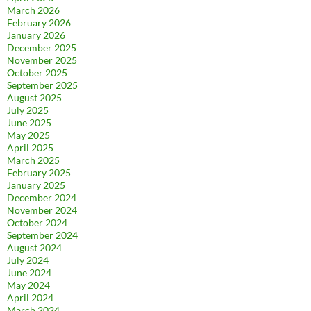
March 2026
February 2026
January 2026
December 2025
November 2025
October 2025
September 2025
August 2025
July 2025
June 2025
May 2025
April 2025
March 2025
February 2025
January 2025
December 2024
November 2024
October 2024
September 2024
August 2024
July 2024
June 2024
May 2024
April 2024
March 2024