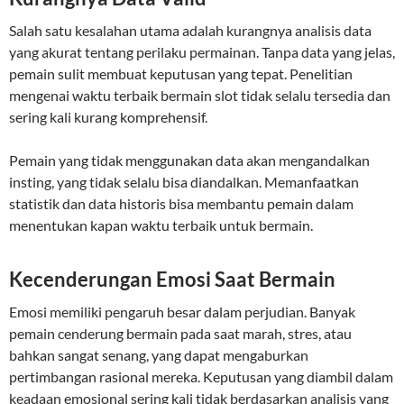
Salah satu kesalahan utama adalah kurangnya analisis data
yang akurat tentang perilaku permainan. Tanpa data yang jelas,
pemain sulit membuat keputusan yang tepat. Penelitian
mengenai waktu terbaik bermain slot tidak selalu tersedia dan
sering kali kurang komprehensif.
Pemain yang tidak menggunakan data akan mengandalkan
insting, yang tidak selalu bisa diandalkan. Memanfaatkan
statistik dan data historis bisa membantu pemain dalam
menentukan kapan waktu terbaik untuk bermain.
Kecenderungan Emosi Saat Bermain
Emosi memiliki pengaruh besar dalam perjudian. Banyak
pemain cenderung bermain pada saat marah, stres, atau
bahkan sangat senang, yang dapat mengaburkan
pertimbangan rasional mereka. Keputusan yang diambil dalam
keadaan emosional sering kali tidak berdasarkan analisis yang