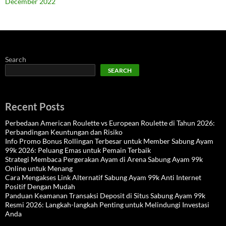
December 2022
Search
SEARCH
Recent Posts
Perbedaan American Roulette vs European Roulette di Tahun 2026:
Perbandingan Keuntungan dan Risiko
Info Promo Bonus Rollingan Terbesar untuk Member Sabung Ayam
99k 2026: Peluang Emas untuk Pemain Terbaik
Strategi Membaca Pergerakan Ayam di Arena Sabung Ayam 99k
Online untuk Menang
Cara Mengakses Link Alternatif Sabung Ayam 99k Anti Internet
Positif Dengan Mudah
Panduan Keamanan Transaksi Deposit di Situs Sabung Ayam 99k
Resmi 2026: Langkah-langkah Penting untuk Melindungi Investasi
Anda