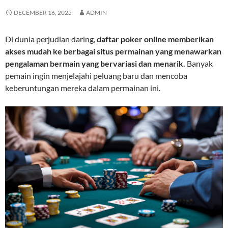
DECEMBER 16, 2025
ADMIN
Di dunia perjudian daring,
daftar poker online memberikan
akses mudah ke berbagai situs permainan yang menawarkan
pengalaman bermain yang bervariasi dan menarik.
Banyak
pemain ingin menjelajahi peluang baru dan mencoba
keberuntungan mereka dalam permainan ini.