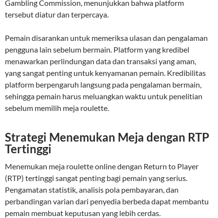
Gambling Commission, menunjukkan bahwa platform
tersebut diatur dan terpercaya.
Pemain disarankan untuk memeriksa ulasan dan pengalaman
pengguna lain sebelum bermain. Platform yang kredibel
menawarkan perlindungan data dan transaksi yang aman,
yang sangat penting untuk kenyamanan pemain. Kredibilitas
platform berpengaruh langsung pada pengalaman bermain,
sehingga pemain harus meluangkan waktu untuk penelitian
sebelum memilih meja roulette.
Strategi Menemukan Meja dengan RTP
Tertinggi
Menemukan meja roulette online dengan Return to Player
(RTP) tertinggi sangat penting bagi pemain yang serius.
Pengamatan statistik, analisis pola pembayaran, dan
perbandingan varian dari penyedia berbeda dapat membantu
pemain membuat keputusan yang lebih cerdas.