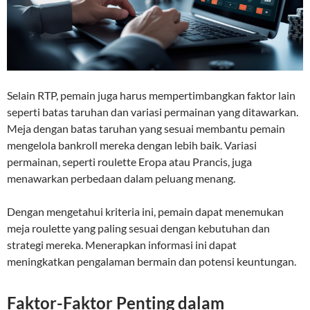
Selain RTP, pemain juga harus mempertimbangkan faktor lain
seperti batas taruhan dan variasi permainan yang ditawarkan.
Meja dengan batas taruhan yang sesuai membantu pemain
mengelola bankroll mereka dengan lebih baik. Variasi
permainan, seperti roulette Eropa atau Prancis, juga
menawarkan perbedaan dalam peluang menang.
Dengan mengetahui kriteria ini, pemain dapat menemukan
meja roulette yang paling sesuai dengan kebutuhan dan
strategi mereka. Menerapkan informasi ini dapat
meningkatkan pengalaman bermain dan potensi keuntungan.
Faktor-Faktor Penting dalam