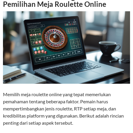
Pemilihan Meja Roulette Online
Memilih meja roulette online yang tepat memerlukan
pemahaman tentang beberapa faktor. Pemain harus
mempertimbangkan jenis roulette, RTP setiap meja, dan
kredibilitas platform yang digunakan. Berikut adalah rincian
penting dari setiap aspek tersebut.