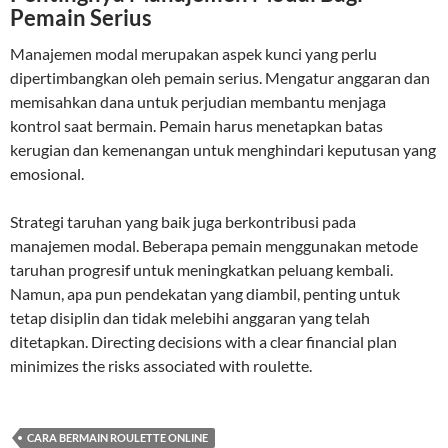
Pemain Serius
Manajemen modal merupakan aspek kunci yang perlu
dipertimbangkan oleh pemain serius. Mengatur anggaran dan
memisahkan dana untuk perjudian membantu menjaga
kontrol saat bermain. Pemain harus menetapkan batas
kerugian dan kemenangan untuk menghindari keputusan yang
emosional.
Strategi taruhan yang baik juga berkontribusi pada
manajemen modal. Beberapa pemain menggunakan metode
taruhan progresif untuk meningkatkan peluang kembali.
Namun, apa pun pendekatan yang diambil, penting untuk
tetap disiplin dan tidak melebihi anggaran yang telah
ditetapkan. Directing decisions with a clear financial plan
minimizes the risks associated with roulette.
CARA BERMAIN ROULETTE ONLINE